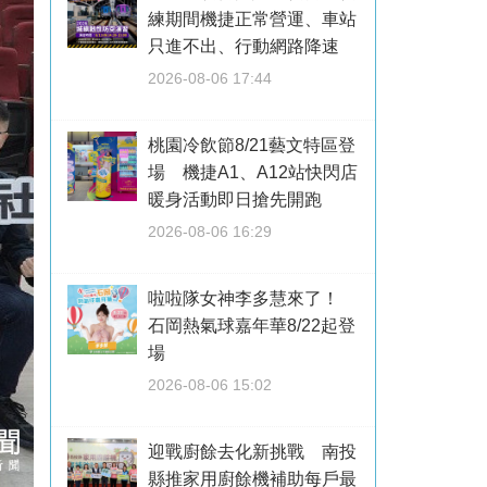
練期間機捷正常營運、車站
只進不出、行動網路降速
2026-08-06 17:44
桃園冷飲節8/21藝文特區登
場 機捷A1、A12站快閃店
暖身活動即日搶先開跑
2026-08-06 16:29
啦啦隊女神李多慧來了！
石岡熱氣球嘉年華8/22起登
場
2026-08-06 15:02
迎戰廚餘去化新挑戰 南投
縣推家用廚餘機補助每戶最