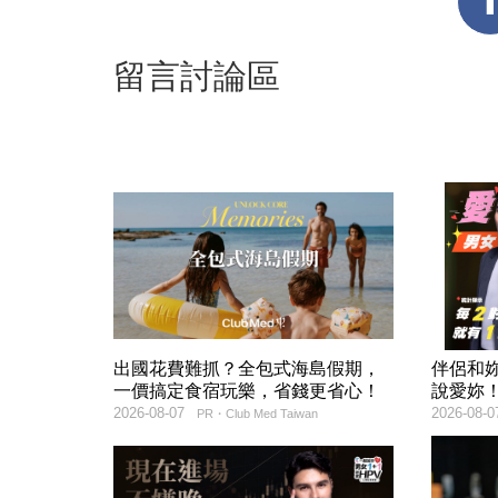
留言討論區
出國花費難抓？全包式海島假期，
伴侶和
一價搞定食宿玩樂，省錢更省心！
說愛妳
2026-08-07
2026-08-0
PR・Club Med Taiwan