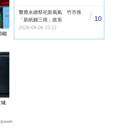
響應永續祭祀新風氣 竹市推
/
10
「新紙錢三燒」政策
2026-08-06 15:12
6能
攻城