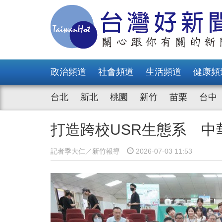
政治頻道
社會頻道
生活頻道
健康頻
台北
新北
桃園
新竹
苗栗
台中
打造跨校USR生態系 
記者季大仁／新竹報導
2026-07-03 11:53