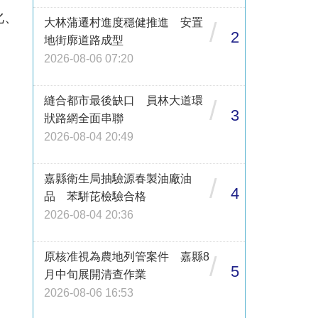
化、
大林蒲遷村進度穩健推進 安置
/
2
地街廓道路成型
2026-08-06 07:20
縫合都市最後缺口 員林大道環
/
3
狀路網全面串聯
2026-08-04 20:49
嘉縣衛生局抽驗源春製油廠油
/
4
品 苯駢芘檢驗合格
2026-08-04 20:36
原核准視為農地列管案件 嘉縣8
/
5
月中旬展開清查作業
2026-08-06 16:53