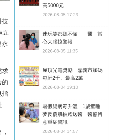
高5000元
2026-08-05 17:23
科技
過五
連玩笑都聽不懂！ 醫：當
心大腦拉警報
與永
2026-08-05 11:35
需求
屋頂光電獎勵 嘉義市加碼
每瓩2千、最高2萬
善的
2026-08-04 19:10
也指
社
暑假腸病毒升溫！1歲童睡
夢反覆肌抽躍送醫 醫籲留
意重症警訊
出，
2026-08-04 14:57