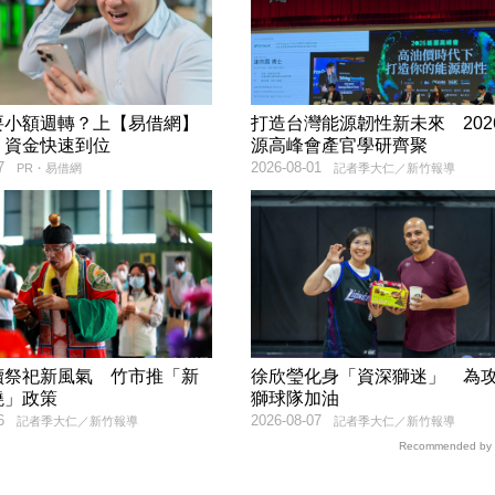
要小額週轉？上【易借網】
打造台灣能源韌性新未來 202
！資金快速到位
源高峰會產官學研齊聚
7
2026-08-01
PR・易借網
記者季大仁／新竹報導
續祭祀新風氣 竹市推「新
徐欣瑩化身「資深獅迷」 為
燒」政策
獅球隊加油
6
2026-08-07
記者季大仁／新竹報導
記者季大仁／新竹報導
Recommended by