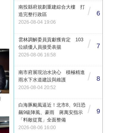
南投縣府規劃重建綜合大樓 打
/
6
造完整行政區
2026-08-04 19:06
雲林調解委員貢獻獲肯定 103
/
7
位績優人員接受表揚
2026-08-06 16:58
南市府展現治水決心 積極精進
/
8
雨水下水道建設與維護
2026-08-04 20:52
借
白海豚颱風逼近！北市8、9日恐
/
9
飆9級陣風、豪雨 蔣萬安指示
「料敵從寬」全面整備
2026-08-06 16:00