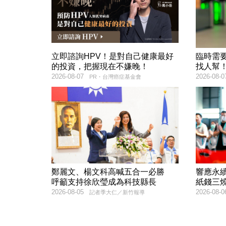
立即諮詢HPV！是對自己健康最好
臨時需
的投資，把握現在不嫌晚！
找人幫
2026-08-07
2026-08-0
PR・台灣癌症基金會
鄭麗文、楊文科高喊五合一必勝
響應永
呼籲支持徐欣瑩成為科技縣長
紙錢三
2026-08-05
2026-08-0
記者季大仁／新竹報導