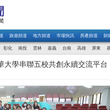
道
旅遊頻道
地方頻道
市場快訊
房產頻道
財
彰化
南投
雲林
嘉義
台南
高雄
屏東
中華大學串聯五校共創永續交流平台