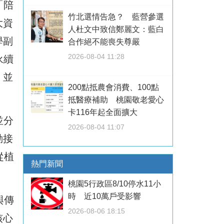
「陪
竹北選情告急？ 藍營參選
大資
人杜文中致信鄭麗文：藍白
學副
合作絕不能喪失尊嚴
2026-08-04 11:28
永續
，並
200點抵農會消費、100點
抵醫療補助 桃園敬老愛心
卡116年起全面擴大
並分
2026-08-04 11:07
動接
從植
熱門新聞
桃園5行政區8/10停水11小
時 近10萬戶受影響
與傳
2026-08-06 18:15
核心