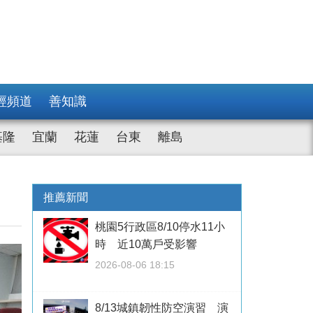
經頻道
善知識
基隆
宜蘭
花蓮
台東
離島
推薦新聞
桃園5行政區8/10停水11小
時 近10萬戶受影響
2026-08-06 18:15
8/13城鎮韌性防空演習 演