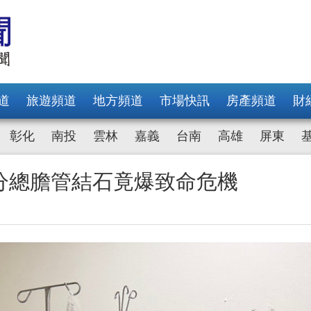
道
旅遊頻道
地方頻道
市場快訊
房產頻道
財
彰化
南投
雲林
嘉義
台南
高雄
屏東
公分總膽管結石竟爆致命危機