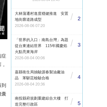
大林蒲遷村進度穩健推進 安置
/
2
地街廓道路成型
2026-08-06 07:20
「世界的入口：南島台灣」為題
/
3
從台東連結世界 115年國慶焰
火點亮東海岸
病症
2026-08-04 00:06
塞，
嘉縣衛生局抽驗源春製油廠油
/
4
品 苯駢芘檢驗合格
2026-08-04 20:36
再到
膽囊
南投縣府規劃重建綜合大樓 打
/
5
造完整行政區