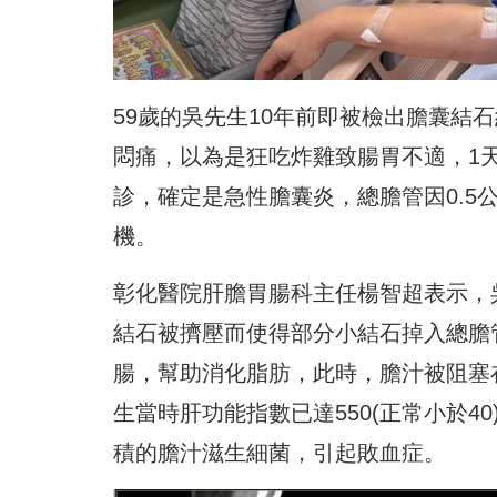
59歲的吳先生10年前即被檢出膽囊結
悶痛，以為是狂吃炸雞致腸胃不適，1
診，確定是急性膽囊炎，總膽管因0.5
機。
彰化醫院肝膽胃腸科主任楊智超表示，
結石被擠壓而使得部分小結石掉入總膽
腸，幫助消化脂肪，此時，膽汁被阻塞
生當時肝功能指數已達550(正常小於4
積的膽汁滋生細菌，引起敗血症。