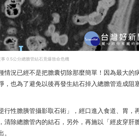
事 0.5公分總膽管結石竟爆致命危機
種情況已經不是把膽囊切除那麼簡單！因為最大的
淨，也為了避免以後再發生結石掉入總膽管造成阻
逆行性膽胰管攝影取石術」，經口進入食道、胃，
，清除總膽管內的結石，另外，再施以「經皮穿肝
出。