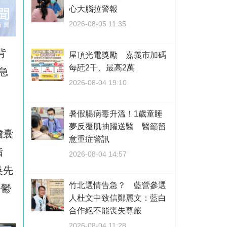
心大腦拉警報
2026-08-05 11:35
背
屋頂光電獎勵 嘉義市加碼
每瓩2千、最高2萬
急
2026-08-04 19:10
暑假腸病毒升溫！1歲童睡
夢反覆肌抽躍送醫 醫籲留
膽囊
意重症警訊
指
2026-08-04 14:57
吳先
竹北選情告急？ 藍營參選
於鬱
人杜文中致信鄭麗文：藍白
合作絕不能喪失尊嚴
2026-08-04 11:28