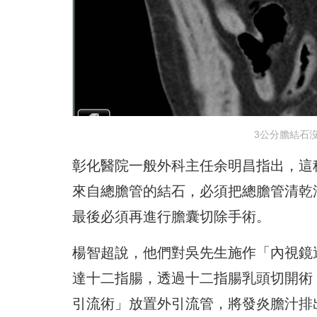
3公分膽結石沒
彰化醫院一般外科主任余明昌指出，這
來自總膽管的結石，必須把總膽管清乾
最後必須再進行膽囊切除手術。
楊智超說，他們對吳先生施作「內視鏡
達十二指腸，透過十二指腸乳頭切開術
引流術」放置外引流管，將發炎膽汁排