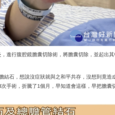
炎，進行腹腔鏡膽囊切除術，將膽囊切除，並起出其
的膽結石，想說沒症狀就與之和平共存，沒想到竟造
3次手術，折騰了1個月，早知道會這樣，早把膽囊