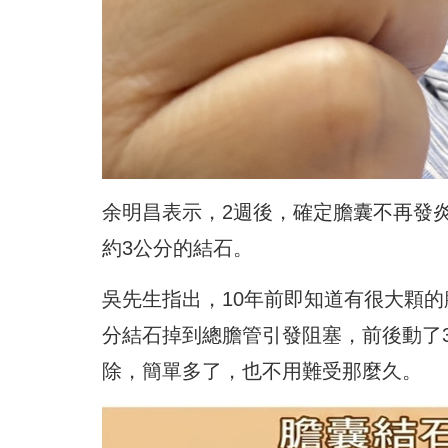
余明昌表示，2週後，確定膽囊不再發
約3公分的結石。
吳先生指出，10年前即知道有很大顆
分結石掉到總膽管引發阻塞，前後動了
除，簡單多了，也不用難受那麼久。