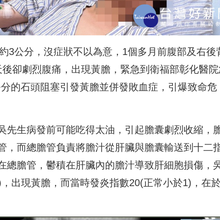
石約3公分，沒症狀不以為意，1個多月前腹部及右後
天後卻劇烈腹痛，出現黃膽，緊急到衛福部彰化醫院
公分的石頭阻塞引發黃膽並併發敗血症，引爆致命危
吳先生病發前可能吃得太油，引起膽囊劇烈收縮，
管，而總膽管負責將膽汁從肝臟與膽囊輸送到十二
在總膽管，鬱積在肝臟內的膽汁導致肝細胞損傷，
0)，出現黃膽，而當時發炎指數20(正常小於1)，在