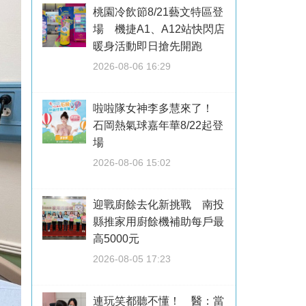
桃園冷飲節8/21藝文特區登
場 機捷A1、A12站快閃店
暖身活動即日搶先開跑
2026-08-06 16:29
啦啦隊女神李多慧來了！
石岡熱氣球嘉年華8/22起登
場
2026-08-06 15:02
迎戰廚餘去化新挑戰 南投
縣推家用廚餘機補助每戶最
高5000元
2026-08-05 17:23
連玩笑都聽不懂！ 醫：當