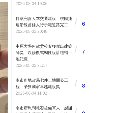
2026-08-04 19:06
持續完善人本交通建設 桃園捷
/
6
運沿線首條人行示範道路完工
2026-08-03 20:48
中原大學何黛雯校友獲傑出建築
/
7
師獎 以修復式韌性設計縫補土
地記憶
2026-08-03 21:17
南市府地政局七件土地開發工
/
8
程 榮獲國家卓越建設獎
2026-08-04 11:02
南市府慰問教召後備軍人 感謝
/