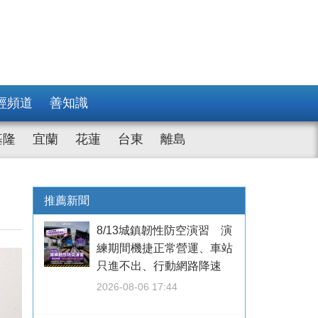
經頻道
善知識
基隆
宜蘭
花蓮
台東
離島
推薦新聞
8/13城鎮韌性防空演習 演
練期間機捷正常營運、車站
只進不出、行動網路降速
2026-08-06 17:44