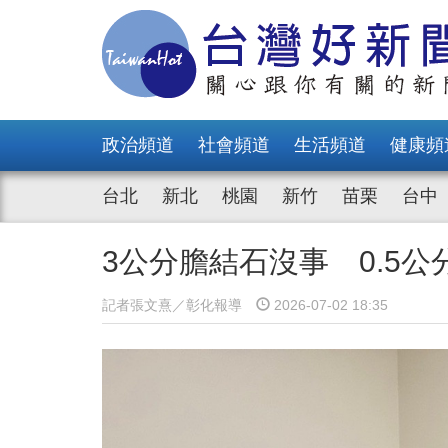
政治頻道
社會頻道
生活頻道
健康頻
台北
新北
桃園
新竹
苗栗
台中
3公分膽結石沒事 0.5
記者張文熹／彰化報導
2026-07-02 18:35