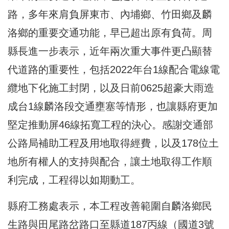
路，多年來肩負屏東市、內埔鄉、竹田鄉及麟
洛鄉的重要交通功能，早已超出原有負荷。周
縣長進一步表示，近年兩次重大事件更凸顯替
代道路的重要性，包括2022年台1線配合電線電
纜地下化施工封閉，以及日前0625超豪大雨造
成台1線麟洛段交通壅塞等情形，也讓縣府更加
堅定推動屏46線拓寬工程的決心。感謝交通部
公路局補助工程及用地取得經費，以及178位土
地所有權人的支持與配合，讓土地取得工作順
利完成，工程得以如期動工。
縣府工務處表示，本工程改善範圍自麟洛鄉民
生路與田尾路岔路口至縣道187丙線（國道3號