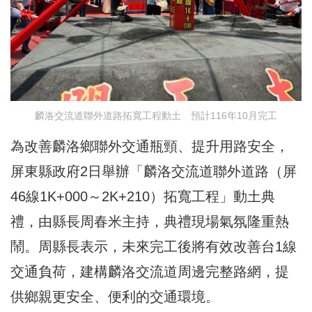
麟洛交流道聯外道路拓寬工程動土 預計116年10月完工
為改善麟洛鄉聯外交通瓶頸、提升用路安全，
屏東縣政府2日舉辦「麟洛交流道聯外道路（屏
46線1K+000～2K+210）拓寬工程」動土典
禮，由縣長周春米主持，典禮現場氣氛隆重熱
鬧。周縣長表示，未來完工後將有效改善台1線
交通負荷，建構麟洛交流道周邊完整路網，提
供鄉親更安全、便利的交通環境。