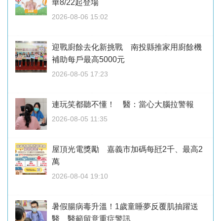
華8/22起登場
2026-08-06 15:02
迎戰廚餘去化新挑戰 南投縣推家用廚餘機
補助每戶最高5000元
2026-08-05 17:23
連玩笑都聽不懂！ 醫：當心大腦拉警報
2026-08-05 11:35
屋頂光電獎勵 嘉義市加碼每瓩2千、最高2
萬
2026-08-04 19:10
暑假腸病毒升溫！1歲童睡夢反覆肌抽躍送
醫 醫籲留意重症警訊