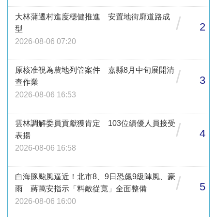
大林蒲遷村進度穩健推進 安置地街廓道路成
/
2
型
2026-08-06 07:20
原核准視為農地列管案件 嘉縣8月中旬展開清
/
3
查作業
2026-08-06 16:53
雲林調解委員貢獻獲肯定 103位績優人員接受
/
4
表揚
2026-08-06 16:58
白海豚颱風逼近！北市8、9日恐飆9級陣風、豪
/
5
雨 蔣萬安指示「料敵從寬」全面整備
2026-08-06 16:00