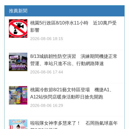
推薦新聞
桃園5行政區8/10停水11小時 近10萬戶受
影響
2026-08-06 18:15
8/13城鎮韌性防空演習 演練期間機捷正常
營運、車站只進不出、行動網路降速
2026-08-06 17:44
桃園冷飲節8/21藝文特區登場 機捷A1、
A12站快閃店暖身活動即日搶先開跑
2026-08-06 16:29
啦啦隊女神李多慧來了！ 石岡熱氣球嘉年