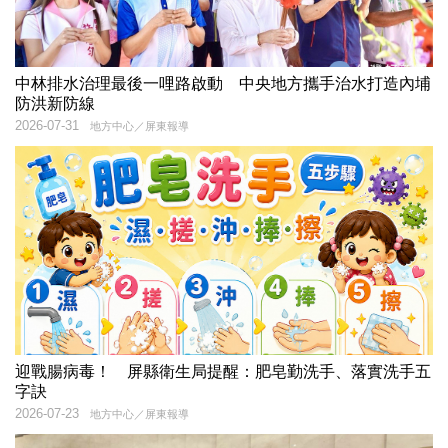
中林排水治理最後一哩路啟動 中央地方攜手治水打造內埔
防洪新防線
2026-07-31
地方中心／屏東報導
迎戰腸病毒！ 屏縣衛生局提醒：肥皂勤洗手、落實洗手五
字訣
2026-07-23
地方中心／屏東報導