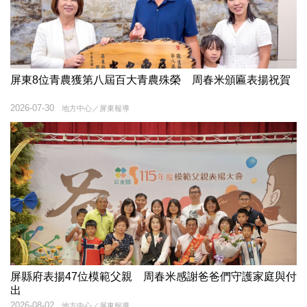
屏東8位青農獲第八屆百大青農殊榮 周春米頒匾表揚祝賀
2026-07-30
地方中心／屏東報導
屏縣府表揚47位模範父親 周春米感謝爸爸們守護家庭與付
出
2026-08-02
地方中心／屏東報導