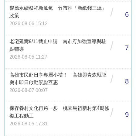
響應永續祭祀新風氣 竹市推「新紙錢三燒」
/
6
政策
2026-08-06 15:12
老宅延壽9/11截止申請 南市府加強宣導與駐
/
7
點輔導
2026-08-05 11:27
高雄市民赴日享專屬小禮！ 高雄與青森縣陸
/
8
奧市即日啟動景點互惠
2026-08-07 00:07
保存眷村文化再跨一步 桃園馬祖新村第4期修
/
9
復工程動工
2026-08-05 17:31