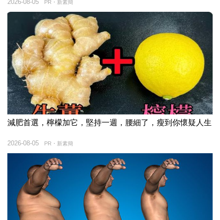
2026-08-05
PR・新素簡
減肥首選，檸檬加它，堅持一週，腰細了，瘦到你懷疑人生
2026-08-05
PR・新素簡