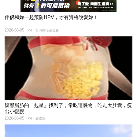
伴侶和妳一起預防HPV，才有資格說愛妳！
2026-08-05
PR・台灣癌症基金會
腹部脂肪的「剋星」找到了，常吃這幾物，吃走大肚囊，瘦
出小蠻腰
2026-08-05
PR・新素簡