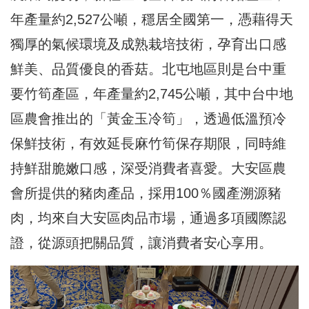
年產量約2,527公噸，穩居全國第一，憑藉得天
獨厚的氣候環境及成熟栽培技術，孕育出口感
鮮美、品質優良的香菇。北屯地區則是台中重
要竹筍產區，年產量約2,745公噸，其中台中地
區農會推出的「黃金玉冷筍」，透過低溫預冷
保鮮技術，有效延長麻竹筍保存期限，同時維
持鮮甜脆嫩口感，深受消費者喜愛。大安區農
會所提供的豬肉產品，採用100％國產溯源豬
肉，均來自大安區肉品市場，通過多項國際認
證，從源頭把關品質，讓消費者安心享用。