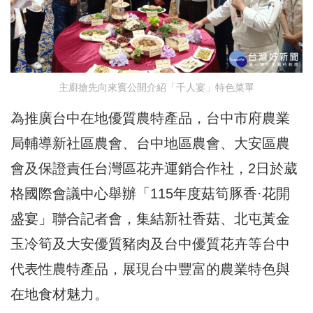
主廚搶先向來賓公開介紹「千人宴」特色菜單
為推廣台中在地優質農特產品，台中市府農業
局輔導新社區農會、台中地區農會、大安區農
會及保證責任台灣區花卉運銷合作社，2日於葳
格國際會議中心舉辦「115年度菇筍豚香·花開
盛宴」聯合記者會，集結新社香菇、北屯黃金
玉冷筍及大安優質豬肉及台中優質花卉等台中
代表性農特產品，展現台中豐富的農業特色與
在地食材魅力。