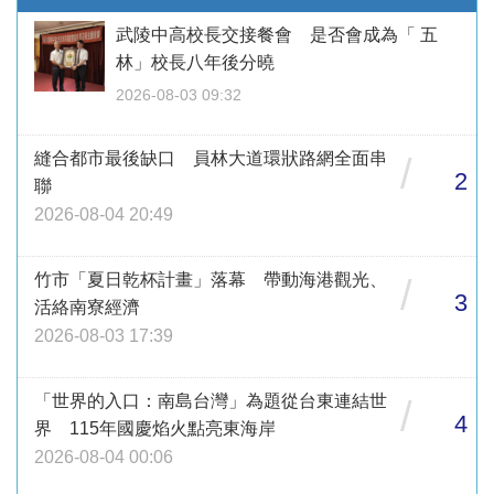
武陵中高校長交接餐會 是否會成為「 五
林」校長八年後分曉
2026-08-03 09:32
縫合都市最後缺口 員林大道環狀路網全面串
/
2
聯
2026-08-04 20:49
竹市「夏日乾杯計畫」落幕 帶動海港觀光、
/
3
活絡南寮經濟
2026-08-03 17:39
「世界的入口：南島台灣」為題從台東連結世
/
4
界 115年國慶焰火點亮東海岸
2026-08-04 00:06