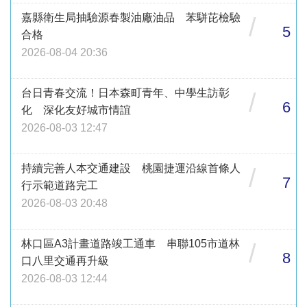
嘉縣衛生局抽驗源春製油廠油品 苯駢芘檢驗
/
5
合格
2026-08-04 20:36
台日青春交流！日本森町青年、中學生訪彰
/
6
化 深化友好城市情誼
2026-08-03 12:47
持續完善人本交通建設 桃園捷運沿線首條人
/
7
行示範道路完工
2026-08-03 20:48
林口區A3計畫道路竣工通車 串聯105市道林
/
8
口八里交通再升級
2026-08-03 12:44