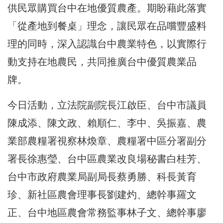
供民眾購買台中在地優質農產。期盼藉此落實
「從產地到餐桌」理念，讓民眾在品嚐豐盛料
理的同時，深入認識台中農業特色，以實際行
動支持在地農民，共同推廣台中優質農業品
牌。
今日活動，立法院副院長江啟臣、台中市議員
陳成添、陳文政、賴順仁、李中、吳振嘉、農
業部農糧署視察林煥章、農糧署中區分署副分
署長徐惠瑩、台中區農業改良場秘書白桂芳、
台中市政府農業局副局長蔡勇勝、科長黃育
珍、新社區農會理事長劉建灼、總幹事羅文
正、台中地區農會常務監事林子文、總幹事廖