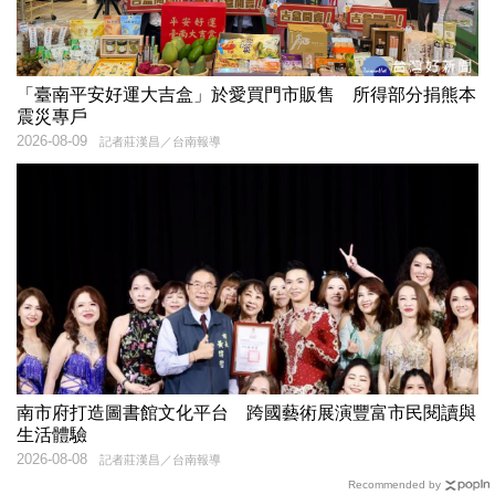
「臺南平安好運大吉盒」於愛買門市販售 所得部分捐熊本
震災專戶
2026-08-09
記者莊漢昌／台南報導
南市府打造圖書館文化平台 跨國藝術展演豐富市民閱讀與
生活體驗
2026-08-08
記者莊漢昌／台南報導
Recommended by