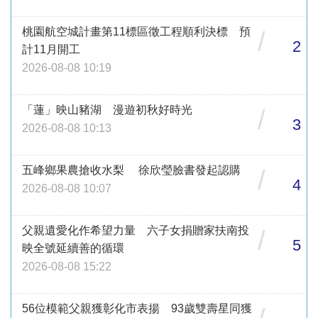
桃園航空城計畫第11標區徵工程順利決標 預
/
2
計11月開工
2026-08-08 10:19
「蓮」映山豬湖 漫遊初秋好時光
/
3
2026-08-08 10:13
五峰鄉果農搶收水梨 徐欣瑩臉書發起認購
/
4
2026-08-08 10:07
父親遺愛化作希望力量 六子女捐贈家扶南投
/
5
映全號延續善的循環
2026-08-08 15:22
56位模範父親獲彰化市表揚 93歲雙壽星同獲