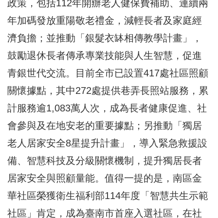
政策，包括112年開辦老人健保費補助、連續兩
年加碼發放重陽敬老禮金，減輕長者及家庭經
濟負擔；並推動「銀髮衣缽相傳教學計畫」，
鼓勵退休長者傳承專業技能與人生智慧，促進
青銀世代交流。目前全市已設置417處社區照顧
關懷據點，其中272處提供巷弄長照站服務，累
計服務逾1,083萬人次，成為長者健康促進、社
會參與及在地安老的重要據點；另推動「獨居
老人居家安全8星提升計畫」，導入緊急救援設
備、智慧科技及分級關懷機制，提升獨居長者
居家安全與照顧量能。值得一提的是，南區金
華社區榮獲衛生福利部114年度「智慧共生示範
社區」肯定，成為臺南市首座入選社區，在社