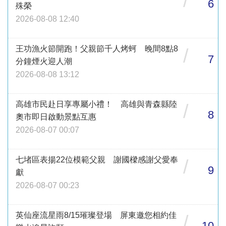
/
6
殊榮
2026-08-08 12:40
王功漁火節開跑！父親節千人烤蚵 晚間8點8
/
7
分鐘煙火迎人潮
2026-08-08 13:12
高雄市民赴日享專屬小禮！ 高雄與青森縣陸
/
8
奧市即日啟動景點互惠
2026-08-07 00:07
七堵區表揚22位模範父親 謝國樑感謝父愛奉
/
9
獻
2026-08-07 00:23
英仙座流星雨8/15璀璨登場 屏東邀您相約佳
/
10