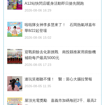
A12站快閃店暖身活動即日搶先開跑
2026-08-06 16:29
啦啦隊女神李多慧來了！ 石岡熱氣球嘉年
華8/22起登場
2026-08-06 15:02
迎戰廚餘去化新挑戰 南投縣推家用廚餘機
補助每戶最高5000元
2026-08-05 17:23
連玩笑都聽不懂！ 醫：當心大腦拉警報
2026-08-05 11:35
屋頂光電獎勵 嘉義市加碼每瓩2千、最高2