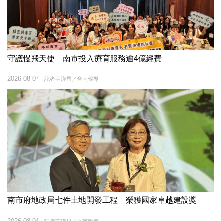
守護慢飛天使 南市投入療育服務逾4億經費
2026-08-07
記者莊漢昌／台南報導
南市府地政局七件土地開發工程 榮獲國家卓越建設獎
2026-08-04