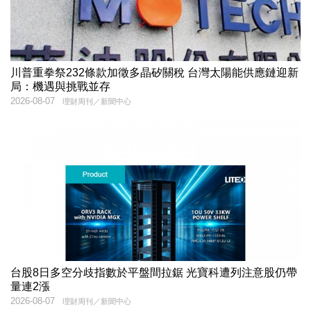
川普重拳祭232條款加徵多晶矽關稅 台灣太陽能供應鏈迎新
局：機遇與挑戰並存
2026-08-07
理財周刊／新聞中心
台股8日多空分歧指數於平盤間拉鋸 光寶科遭列注意股仍帶
量連2漲
2026-08-07
理財周刊／新聞中心