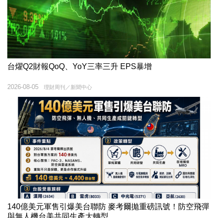
台燿Q2財報QoQ、YoY三率三升 EPS暴增
2026-08-05
理財周刊／新聞中心
140億美元軍售引爆美台聯防 麥考爾拋重磅訊號！防空飛彈
與無人機台美共同生產大轉型