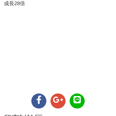
成長28倍