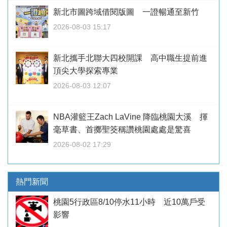
新北市圖跨域借閱版圖 一證暢通至新竹
2026-08-03 15:17
新北攜手北聯大四校開課 高中職生提前進
頂尖大學探索專業
2026-08-03 12:07
NBA灌籃王Zach LaVine 降臨桃園大溪 揮
毫草書、首擲聖筊稱讚桃園處處是驚喜
2026-08-02 17:29
熱門新聞
桃園5行政區8/10停水11小時 近10萬戶受
影響