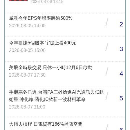
2026-08-06 18:15
威剛今年EPS年增率將逾500%
/
2
2026-08-05 14:00
今年拚賺5個股本 宇瞻上看400元
/
3
2026-08-05 15:00
美股全時段交易 只休一小時12月6日啟動
/
4
2026-08-07 17:30
手機寒冬已過 台灣PA三雄搶進AI光通訊與低軌
/
5
衛星 砷化鎵 磷化銦掀新一波材料革命
2026-08-07 11:00
大幅去槓桿 日電貿有166%補漲空間
/