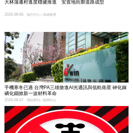
大林蒲遷村進度穩健推進 安置地街廓道路成型
2026-08-06
地方中心／高雄報導
手機寒冬已過 台灣PA三雄搶進AI光通訊與低軌衛星 砷化鎵
磷化銦掀新一波材料革命
2026-08-07
理財周刊／新聞中心