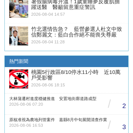
暑假腸病毒升溫！1歲童睡夢反覆肌抽
躍送醫 醫籲留意重症警訊
2026-08-04 14:57
竹北選情告急？ 藍營參選人杜文中致
信鄭麗文：藍白合作絕不能喪失尊嚴
2026-08-04 11:28
熱門新聞
桃園5行政區8/10停水11小時 近10萬
戶受影響
2026-08-06 18:15
大林蒲遷村進度穩健推進 安置地街廓道路成型
/
2026-08-06 07:20
2
原核准視為農地列管案件 嘉縣8月中旬展開清查作業
/
2026-08-06 16:53
3