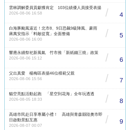
雲林調解委員貢獻獲肯定 103位績優人員接受表揚
/
2026-08-06 16:58
4
白海豚颱風逼近！北市8、9日恐飆9級陣風、豪雨
/
蔣萬安指示「料敵從寬」全面整備
5
2026-08-06 16:00
響應永續祭祀新風氣 竹市推「新紙錢三燒」政策
/
2026-08-06 15:12
6
父出真愛 楊梅區表揚46位模範父親
/
2026-08-06 15:56
7
貓空亮點活動起跑 「星空到花海」全年玩透透
/
2026-08-05 18:33
8
高雄市民赴日享專屬小禮！ 高雄與青森縣陸奧市即
/
日啟動景點互惠
9
2026-08-07 00:07