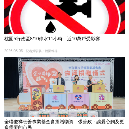
桃園5行政區8/10停水11小時 近10萬戶受影響
2026-08-06
記者黃駿騏／桃園報導
全聯慶祥慈善事業基金會捐贈物資 張善政：讓愛心觸及更
多需要的市民