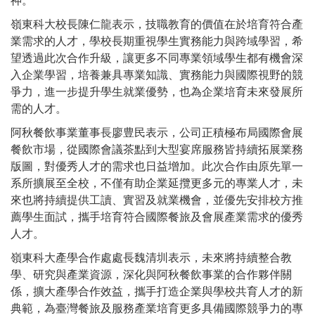
神。
嶺東科大校長陳仁龍表示，技職教育的價值在於培育符合產
業需求的人才，學校長期重視學生實務能力與跨域學習，希
望透過此次合作升級，讓更多不同專業領域學生都有機會深
入企業學習，培養兼具專業知識、實務能力與國際視野的競
爭力，進一步提升學生就業優勢，也為企業培育未來發展所
需的人才。
阿秋餐飲事業董事長廖豊民表示，公司正積極布局國際會展
餐飲市場，從國際會議茶點到大型宴席服務皆持續拓展業務
版圖，對優秀人才的需求也日益增加。此次合作由原先單一
系所擴展至全校，不僅有助企業延攬更多元的專業人才，未
來也將持續提供工讀、實習及就業機會，並優先安排校方推
薦學生面試，攜手培育符合國際餐旅及會展產業需求的優秀
人才。
嶺東科大產學合作處處長魏清圳表示，未來將持續整合教
學、研究與產業資源，深化與阿秋餐飲事業的合作夥伴關
係，擴大產學合作效益，攜手打造企業與學校共育人才的新
典範，為臺灣餐旅及服務產業培育更多具備國際競爭力的專