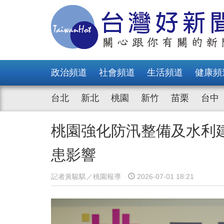
政治頻道
社會頻道
生活頻道
健康頻
台北
新北
桃園
新竹
苗栗
台中
桃園強化防汛整備及水利
患影響
記者黃駿騏／桃園報導
2026-07-01 18:21