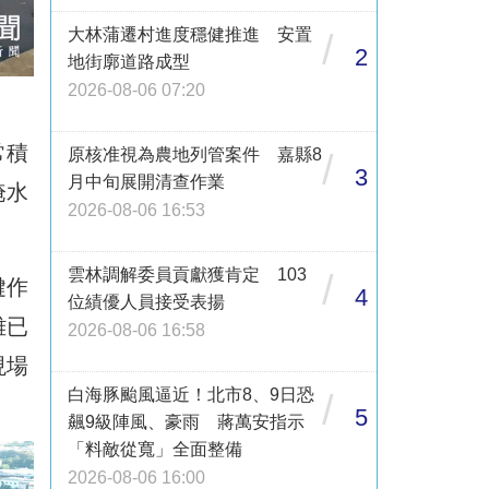
大林蒲遷村進度穩健推進 安置
/
2
地街廓道路成型
2026-08-06 07:20
常積
原核准視為農地列管案件 嘉縣8
/
3
月中旬展開清查作業
淹水
2026-08-06 16:53
雲林調解委員貢獻獲肯定 103
/
鍵作
4
位績優人員接受表揚
雖已
2026-08-06 16:58
現場
白海豚颱風逼近！北市8、9日恐
/
5
飆9級陣風、豪雨 蔣萬安指示
「料敵從寬」全面整備
2026-08-06 16:00