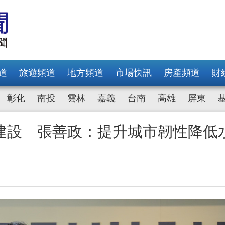
道
旅遊頻道
地方頻道
市場快訊
房產頻道
財
彰化
南投
雲林
嘉義
台南
高雄
屏東
建設 張善政：提升城市韌性降低