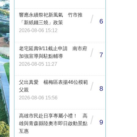
響應永續祭祀新風氣 竹市推
/
6
「新紙錢三燒」政策
2026-08-06 15:12
老宅延壽9/11截止申請 南市府
/
7
加強宣導與駐點輔導
2026-08-05 11:27
父出真愛 楊梅區表揚46位模範
/
8
父親
2026-08-06 15:56
高雄市民赴日享專屬小禮！ 高
/
9
雄與青森縣陸奧市即日啟動景點
互惠