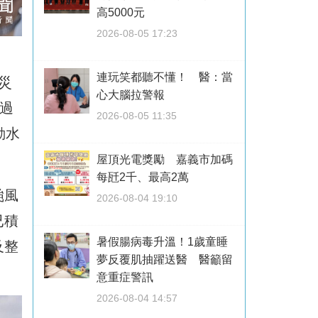
高5000元
2026-08-05 17:23
連玩笑都聽不懂！ 醫：當
災
心大腦拉警報
過
2026-08-05 11:35
動水
屋頂光電獎勵 嘉義市加碼
每瓩2千、最高2萬
颱風
2026-08-04 19:10
已積
暑假腸病毒升溫！1歲童睡
及整
夢反覆肌抽躍送醫 醫籲留
意重症警訊
2026-08-04 14:57