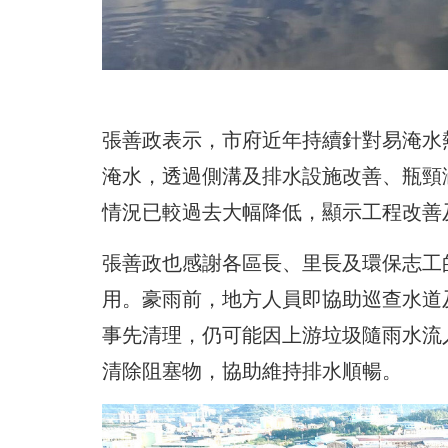
張善政表示，市府近年持續針對易淹水
淹水，透過側溝及排水設施改善、瓶頸
情況已較過去大幅降低，顯示工程改善
張善政也感謝各區長、里長及環保志工
用。豪雨前，地方人員即協助巡查水道
事先清理，仍可能因上游垃圾隨雨水流
清除阻塞物，協助維持排水順暢。