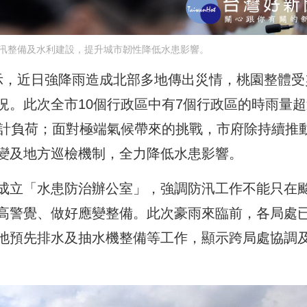
汛整備及水利建設，提升城市韌性降低水患影響。
示，近日強降雨造成北部多地傳出災情，桃園整體受
況。此次全市10個行政區中有7個行政區的時雨量超
設計負荷；面對極端氣候帶來的挑戰，市府除持續推
變及地方巡檢機制，全力降低水患影響。
成立「水患防治辦公室」，強調防汛工作不能只在
高警覺、做好應變整備。此次豪雨來臨前，各局處
池預先排水及抽水機整備等工作，顯示跨局處協調