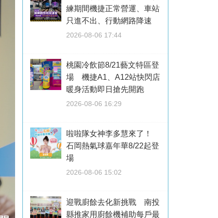
練期間機捷正常營運、車站
只進不出、行動網路降速
2026-08-06 17:44
桃園冷飲節8/21藝文特區登
場 機捷A1、A12站快閃店
暖身活動即日搶先開跑
2026-08-06 16:29
啦啦隊女神李多慧來了！
石岡熱氣球嘉年華8/22起登
場
2026-08-06 15:02
迎戰廚餘去化新挑戰 南投
縣推家用廚餘機補助每戶最