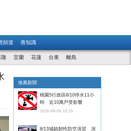
經頻道
善知識
基隆
宜蘭
花蓮
台東
離島
水
推薦新聞
桃園5行政區8/10停水11小
時 近10萬戶受影響
2026-08-06 18:15
8/13城鎮韌性防空演習 演