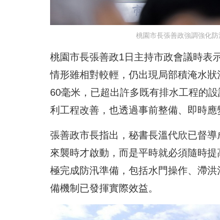
桃園市長張善政強調強化防
桃園市長張善政1日主持市政會議時表
情形雖相對較輕，仍出現局部積淹水狀
60毫米，已超出許多既有排水工程的
利工程改善，也透過事前整備、即時應
張善政市長指出，秘書長溫代欣已督導
來襲時才啟動，而是平時就必須隨時提
極完成防汛準備，包括水門操作、滯洪
備機制已發揮實際效益。