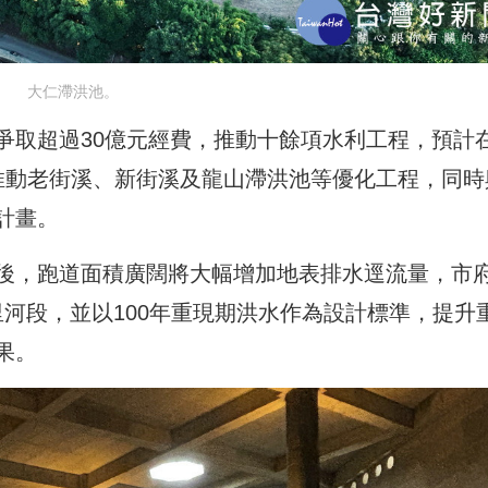
大仁滯洪池。
爭取超過30億元經費，推動十餘項水利工程，預計
推動老街溪、新街溪及龍山滯洪池等優化工程，同時
計畫。
後，跑道面積廣闊將大幅增加地表排水逕流量，市
公里河段，並以100年重現期洪水作為設計標準，提升
果。