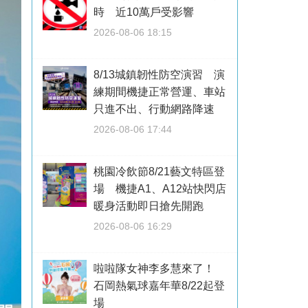
時 近10萬戶受影響
2026-08-06 18:15
8/13城鎮韌性防空演習 演
練期間機捷正常營運、車站
只進不出、行動網路降速
2026-08-06 17:44
桃園冷飲節8/21藝文特區登
場 機捷A1、A12站快閃店
暖身活動即日搶先開跑
2026-08-06 16:29
啦啦隊女神李多慧來了！
石岡熱氣球嘉年華8/22起登
場