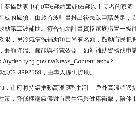
要協助家中有0至6歲幼童或65歲以上長者的家庭
造成的風險。由於首波計畫推出後民眾申請踴躍，
啟動第二波補助。符合補助計畫資格家庭購置一級
1台為限；另冷氣清洗補助項目尚有名額，鼓勵市民把
，兼顧降溫、節能與省電效益。如對補助資格或申
s://tydep.tycg.gov.tw/News_Content.aspx?
03-3392559，由專人提供協助。
加，市府將持續推動高溫應對指引、戶外高溫調適
對策，降低極端氣候對市民生活與健康衝擊，陪伴