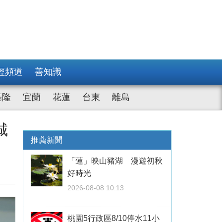
經頻道
善知識
基隆
宜蘭
花蓮
台東
離島
城
推薦新聞
「蓮」映山豬湖 漫遊初秋
好時光
2026-08-08 10:13
桃園5行政區8/10停水11小