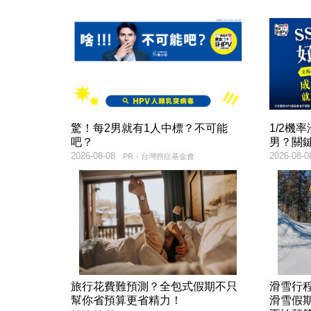
驚！每2男就有1人中標？不可能
1/2機
吧？
男？關
2026-08-08
2026-08-0
PR・台灣癌症基金會
旅行花費難預測？全包式假期不只
滑雪行
幫你省預算更省精力！
滑雪假