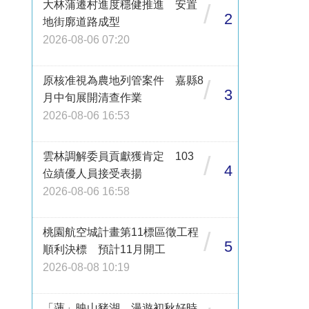
大林蒲遷村進度穩健推進 安置
/
2
地街廓道路成型
2026-08-06 07:20
原核准視為農地列管案件 嘉縣8
/
3
月中旬展開清查作業
2026-08-06 16:53
雲林調解委員貢獻獲肯定 103
/
4
位績優人員接受表揚
2026-08-06 16:58
桃園航空城計畫第11標區徵工程
/
5
順利決標 預計11月開工
2026-08-08 10:19
「蓮」映山豬湖 漫遊初秋好時