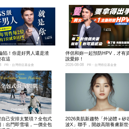
率淪陷！你是好男人還是渣
伴侶和妳一起預防HPV，才有
鍵在這
說愛妳！
8
2026-08-08
PR・台灣癌症基金會
PR・台灣癌症基金會
程自己安排太繁瑣？全包式
2026美肌新趨勢「外泌體＋矽
期：出門即雪場，一價全包
波X」聯手，開啟高階養膚新世