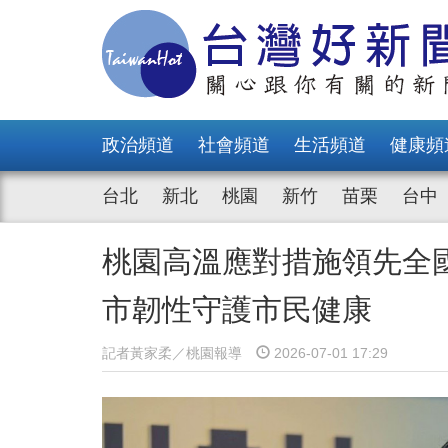
政治頻道
社會頻道
生活頻道
健康頻
台北
新北
桃園
新竹
苗栗
台中
桃園高溫應對措施領先全
市韌性守護市民健康
記者黃家柔／桃園報導
2026-07-01 17:29