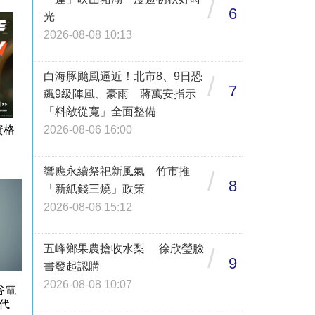
/
6
光
2026-08-08 10:13
白海豚颱風逼近！北市8、9日恐
/
7
飆9級陣風、豪雨 蔣萬安指示
「料敵從寬」全面整備
2026-08-06 16:00
資格
響應永續祭祀新風氣 竹市推
/
8
「新紙錢三燒」政策
2026-08-06 15:12
五峰鄉果農搶收水梨 徐欣瑩臉
/
9
書發起認購
2026-08-08 10:07
谷電
代