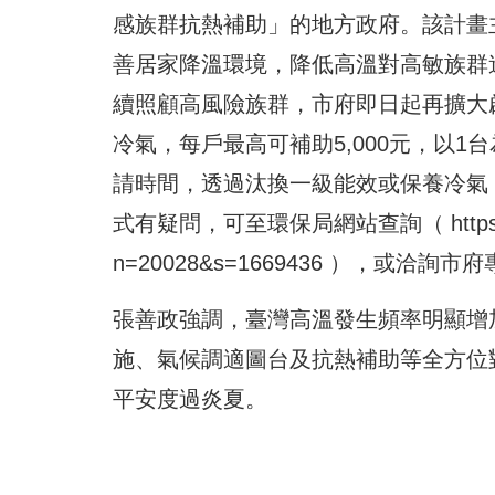
感族群抗熱補助」的地方政府。該計畫主
善居家降溫環境，降低高溫對高敏族群
續照顧高風險族群，市府即日起再擴大
冷氣，每戶最高可補助5,000元，以
請時間，透過汰換一級能效或保養冷氣
式有疑問，可至環保局網站查詢（
http
n=20028&s=1669436
），或洽詢市府專線
張善政強調，臺灣高溫發生頻率明顯增
施、氣候調適圖台及抗熱補助等全方位
平安度過炎夏。