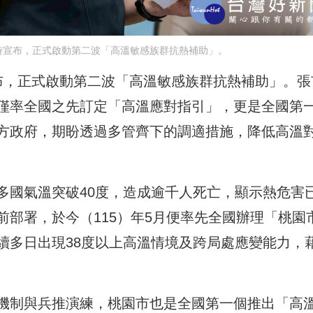
時宣布，正式啟動第二波「高溫敏感族群抗熱補助」。
布，正式啟動第二波「高溫敏感族群抗熱補助」。張
僅率全國之先訂定「高溫應對指引」，更是全國第
方政府，期盼透過多管齊下的調適措施，降低高溫
多國氣溫突破40度，造成逾千人死亡，顯示熱危害
部署，於今（115）年5月便率先全國辦理「桃園
續多日出現38度以上高溫情境及跨局處應變能力，
機制與兵推演練，桃園市也是全國第一個推出「高