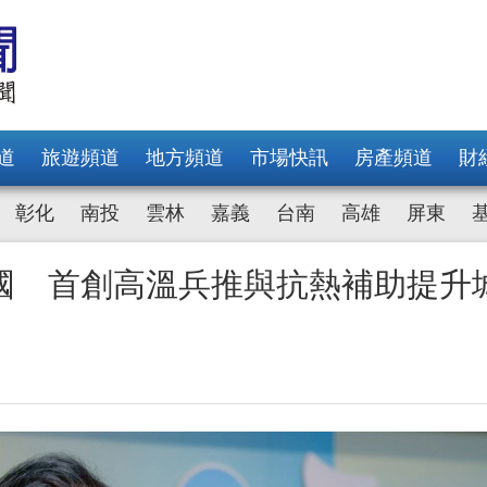
道
旅遊頻道
地方頻道
市場快訊
房產頻道
財
彰化
南投
雲林
嘉義
台南
高雄
屏東
國 首創高溫兵推與抗熱補助提升