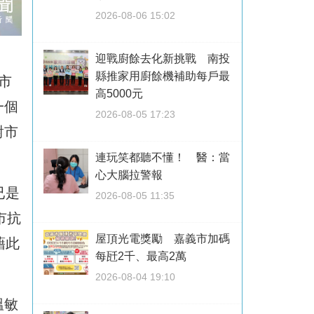
2026-08-06 15:02
迎戰廚餘去化新挑戰 南投
縣推家用廚餘機補助每戶最
市
高5000元
一個
2026-08-05 17:23
對市
連玩笑都聽不懂！ 醫：當
心大腦拉警報
已是
2026-08-05 11:35
市抗
屋頂光電獎勵 嘉義市加碼
藉此
每瓩2千、最高2萬
2026-08-04 19:10
溫敏