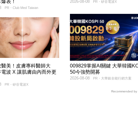
算爆表！
2026-08-08
PR・矽谷電波X
8
PR・Club Med Taiwan
效醫美！皮膚專科醫師大
009829掌握AI關鍵 大華韓國KO
電波 X 讓肌膚由內而外更
50今強勢開募
2026-08-08
PR・大華銀全能行銷方案
8
PR・矽谷電波X
Recommended by