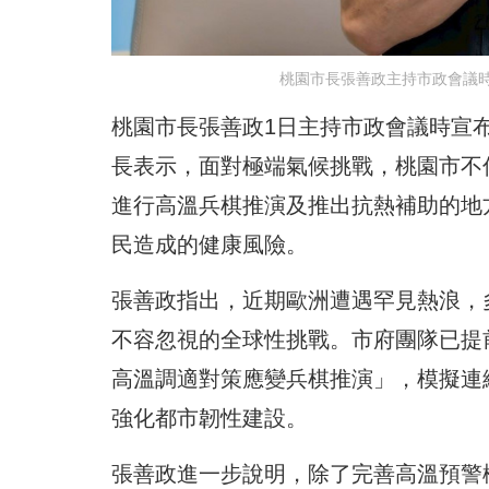
桃園市長張善政主持市政會議
桃園市長張善政1日主持市政會議時宣
長表示，面對極端氣候挑戰，桃園市不
進行高溫兵棋推演及推出抗熱補助的地
民造成的健康風險。
張善政指出，近期歐洲遭遇罕見熱浪，
不容忽視的全球性挑戰。市府團隊已提前
高溫調適對策應變兵棋推演」，模擬連
強化都市韌性建設。
張善政進一步說明，除了完善高溫預警