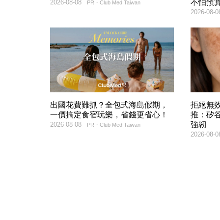
不怕預
2026-08-08
PR・Club Med Taiwan
2026-08-0
出國花費難抓？全包式海島假期，
拒絕無
一價搞定食宿玩樂，省錢更省心！
推：矽谷
強韌
2026-08-08
PR・Club Med Taiwan
2026-08-0