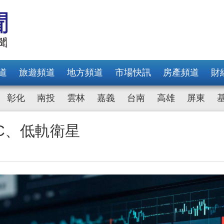
道
旅遊頻道
地方頻道
市場快訊
房產頻道
財
彰化
南投
雲林
嘉義
台南
高雄
屏東
C、低軌衛星