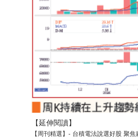
【延伸閱讀】
【周刊精選】- 台積電法說選好股 聚焦廠