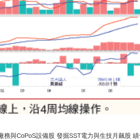
務與CoPoS設備股 發掘SST電力與生技月飆股 績