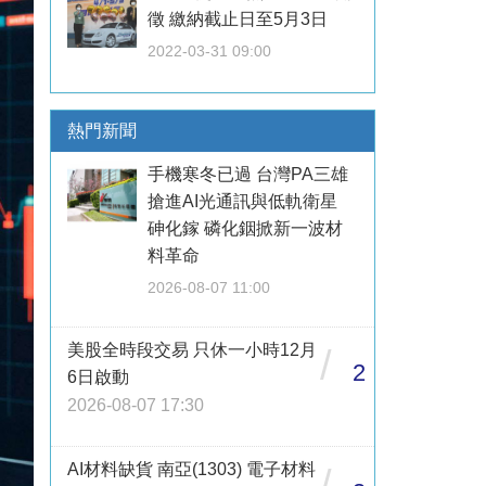
徵 繳納截止日至5月3日
2022-03-31 09:00
熱門新聞
手機寒冬已過 台灣PA三雄
搶進AI光通訊與低軌衛星
砷化鎵 磷化銦掀新一波材
料革命
2026-08-07 11:00
美股全時段交易 只休一小時12月
/
2
6日啟動
2026-08-07 17:30
AI材料缺貨 南亞(1303) 電子材料
/