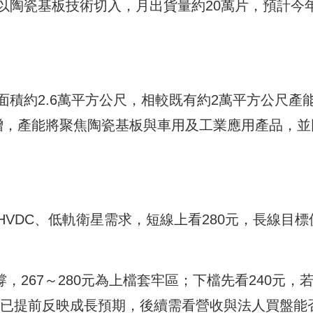
以陶瓷基板技術切入，月出貨量約20萬片，預計今
積約2.6萬平方公尺，相較既有約2萬平方公尺產
倍增，產能將聚焦陶瓷基板與車用及工業應用產品，並
VDC、低軌衛星需求，短線上看280元，長線目標
支撐，267～280元為上檔套牢區；下檔先看240元，
股價已提前反映成長預期，後續需看營收與法人買盤能