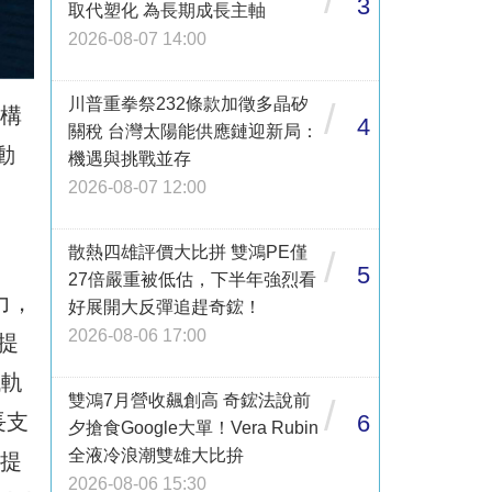
3
取代塑化 為長期成長主軸
2026-08-07 14:00
川普重拳祭232條款加徵多晶矽
/
結構
4
關稅 台灣太陽能供應鏈迎新局：
動
機遇與挑戰並存
2026-08-07 12:00
散熱四雄評價大比拼 雙鴻PE僅
/
5
27倍嚴重被低估，下半年強烈看
力，
好展開大反彈追趕奇鋐！
2026-08-06 17:00
提
低軌
雙鴻7月營收飆創高 奇鋐法說前
/
長支
6
夕搶食Google大單！Vera Rubin
全液冷浪潮雙雄大比拚
耗提
2026-08-06 15:30