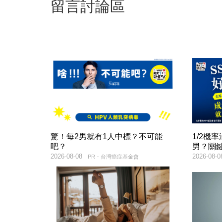
留言討論區
驚！每2男就有1人中標？不可能
1/2機
吧？
男？關
2026-08-08
2026-08-0
PR・台灣癌症基金會