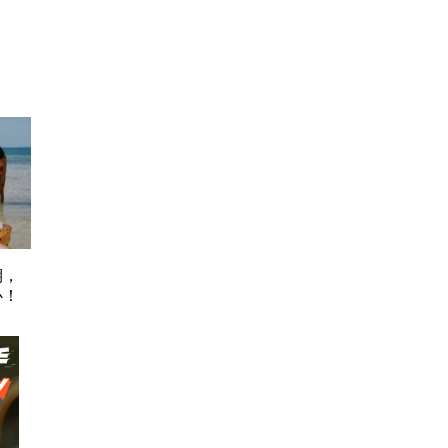
期，
心！