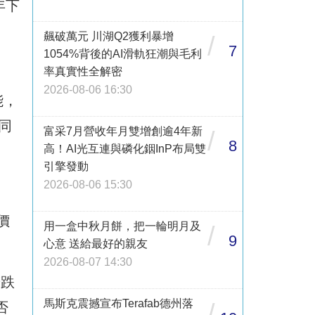
年下
飆破萬元 川湖Q2獲利暴增
/
7
1054%背後的AI滑軌狂潮與毛利
率真實性全解密
2026-08-06 16:30
能，
同
富采7月營收年月雙增創逾4年新
/
8
高！AI光互連與磷化銦InP布局雙
引擎發動
2026-08-06 15:30
價
用一盒中秋月餅，把一輪明月及
/
9
心意 送給最好的親友
2026-08-07 14:30
若跌
馬斯克震撼宣布Terafab德州落
/
否