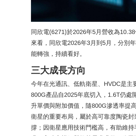
同欣電(6271)於2026年5月營收為10.
來看，同欣電2026年3月到5月，分別年減
能轉強，持續看好。
三大成長方向
今年在光通訊、低軌衛星、HVDC是主
800G產品自2025年底切入，1.6T
升單價與附加價值，隨800G滲透率提
衛星的重要布局，屬於高可靠度陶瓷封
撐；因衛星應用技術門檻高，有助維持毛