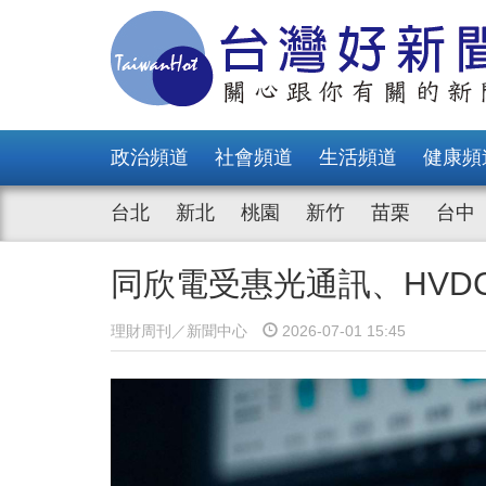
政治頻道
社會頻道
生活頻道
健康頻
台北
新北
桃園
新竹
苗栗
台中
同欣電受惠光通訊、HVD
理財周刊／新聞中心
2026-07-01 15:45