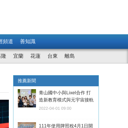
經頻道
善知識
基隆
宜蘭
花蓮
台東
離島
推薦新聞
青山國中小與Lixel合作 打
造新教育模式與元宇宙接軌
2022-04-01 09:00
111年使用牌照稅4月1日開