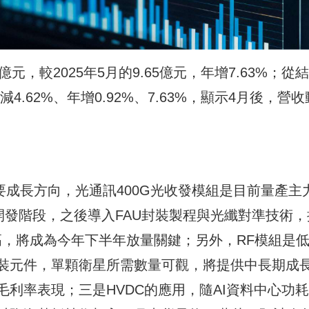
38億元，較2025年5月的9.65億元，年增7.63%；從
4.62%、年增0.92%、7.63%，顯示4月後，營收
要成長方向，光通訊400G光收發模組是目前量產主
仍處開發階段，之後導入FAU封裝製程與光纖對準技術，
高，將成為今年下半年放量關鍵；另外，RF模組是
裝元件，單顆衛星所需數量可觀，將提供中長期成
利率表現；三是HVDC的應用，隨AI資料中心功