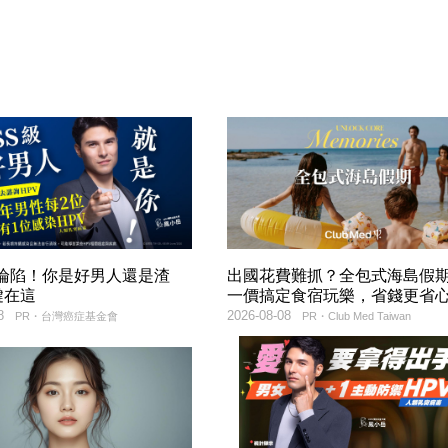
率淪陷！你是好男人還是渣
出國花費難抓？全包式海島假
鍵在這
一價搞定食宿玩樂，省錢更省
8
2026-08-08
PR・台灣癌症基金會
PR・Club Med Taiwan