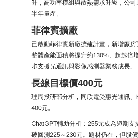
升，高功率模組與散熱需求升級，公司
半年量產。
菲律賓擴廠
已啟動菲律賓新廠擴建計畫，新增廠房面
整體產能面積將提升約130%、超越
步支援光通訊與影像感測器業務成長。
長線目標價400元
理周投研部分析，同欣電受惠光通訊、H
400元。
ChatGPT輔助分析：255元成為短期
破回測225～230元。題材仍在，但