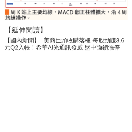
【延伸閱讀】
【國內新聞】- 美商巨頭收購落槌 每股勁賺3.6
元Q2入帳！希華AI光通訊發威 盤中強鎖漲停