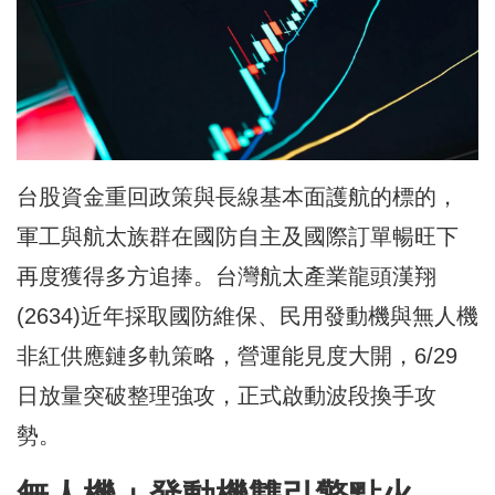
台股資金重回政策與長線基本面護航的標的，
軍工與航太族群在國防自主及國際訂單暢旺下
再度獲得多方追捧。台灣航太產業龍頭漢翔
(2634)近年採取國防維保、民用發動機與無人機
非紅供應鏈多軌策略，營運能見度大開，6/29
日放量突破整理強攻，正式啟動波段換手攻
勢。