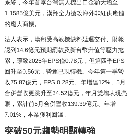
系統，今年首季台灣無人機出口金額大增至
1.1585億美元，漢翔全力搶攻海外非紅供應鏈
的龐大商機。
法人表示，漢翔受高教機缺料延遲交付、財報
認列14.6億元預期罰款及新台幣升值等壓力拖
累，導致2025年EPS僅0.78元，但第四季EPS
回升至0.56元，營運已現轉機。今年第一季營
收75.87億元，EPS 0.28元、年增達12%。5月
合併營收更跳升至34.52億元，年月雙增表現亮
眼，累計前5月合併營收139.39億元、年增
7.01%，本業獲利回溫。
突破50元趨勢明顯轉強