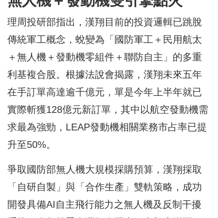
無人機＋發動機雙引擎點火
理周投研部指出，漢翔目前的投資邏輯已跳脫
傳統軍工概念，蛻變為「國防軍工＋民用航太
＋無人機＋發動機零組件＋聯防自主」的多重
利基複合股。根據法說會揭露，漢翔未來五年
在手訂單高達逾千億元，單是今年上半年就已
實際斬獲128億元新訂單，其中以航空發動機需
求最為強勁，LEAP發動機相關業務市占率已提
升至50%。
爭取國防部無人機大規模採購預算，漢翔採取
「自研自製」與「合作生產」雙軌策略，成功
開發具備AI自主飛行能力之無人機及反制干擾