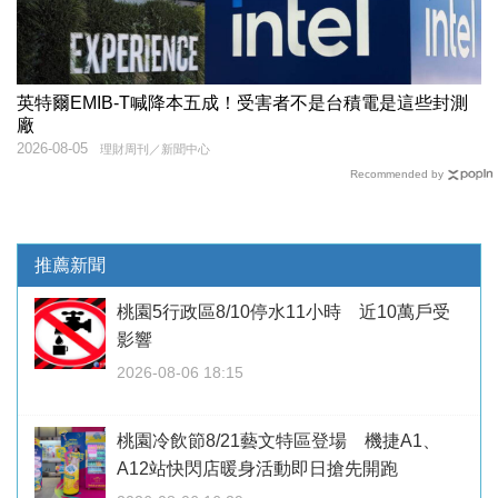
英特爾EMIB-T喊降本五成！受害者不是台積電是這些封測
廠
2026-08-05
理財周刊／新聞中心
Recommended by
推薦新聞
桃園5行政區8/10停水11小時 近10萬戶受
影響
2026-08-06 18:15
桃園冷飲節8/21藝文特區登場 機捷A1、
A12站快閃店暖身活動即日搶先開跑