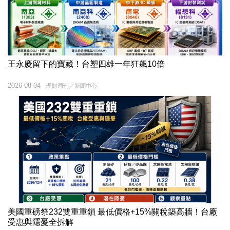
王永慶留下的寶藏！台塑四雄一年狂飆10倍
2026-08-04
理財周刊／新聞中心
美國重磅祭232雙重重鎖 最低價格+15%關稅築高牆！台廠
受惠與隱憂全拆解