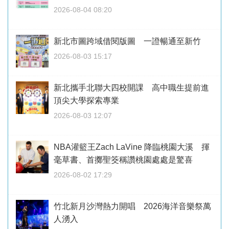
2026-08-04 08:20
新北市圖跨域借閱版圖 一證暢通至新竹
2026-08-03 15:17
新北攜手北聯大四校開課 高中職生提前進
頂尖大學探索專業
2026-08-03 12:07
NBA灌籃王Zach LaVine 降臨桃園大溪 揮
毫草書、首擲聖筊稱讚桃園處處是驚喜
2026-08-02 17:29
竹北新月沙灣熱力開唱 2026海洋音樂祭萬
人湧入