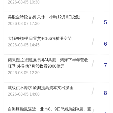
2026-08-05 10:30
美股全時段交易 只休一小時12月6日啟動
/
5
2026-08-07 17:30
大幅去槓桿 日電貿有166%補漲空間
/
6
2026-08-05 14:45
蘋果鏈拉貨潮加持與AI共振！鴻海下半年營收
/
7
旺季 外界估7月營收看9000億元
2026-08-05 12:30
載板供不應求 欣興提高資本支出擴產
/
8
2026-08-05 14:00
白海豚颱風逼近！北市8、9日恐飆9級陣風、豪
/