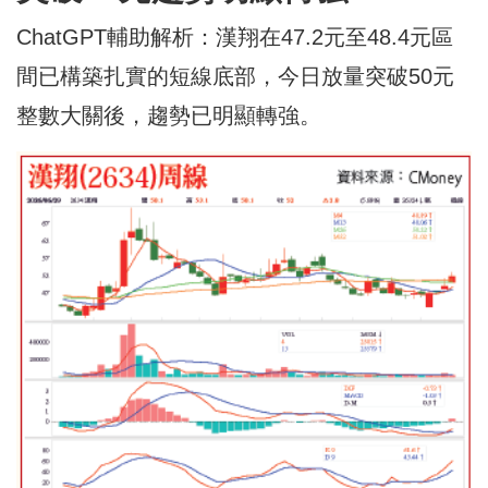
ChatGPT輔助解析：漢翔在47.2元至48.4元區
間已構築扎實的短線底部，今日放量突破50元
整數大關後，趨勢已明顯轉強。