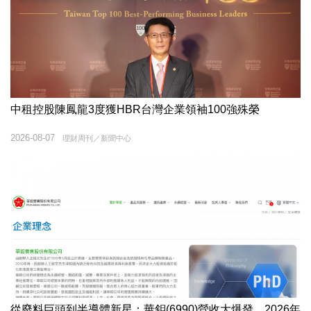
中租控股陳鳳龍3度獲HBR台灣企業領袖100強殊榮
2026-08-07
理財周刊／新聞中心
從廢料巨頭到半導體新星：華鉬(6990)營收大爆發，2026年