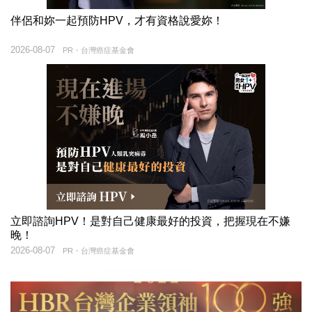
伴侶和妳一起預防HPV，才有資格說愛妳！
2026-08-07
PR・台灣癌症基金會
立即諮詢HPV！是對自己健康最好的投資，把握現在不嫌
晚！
2026-08-07
PR・台灣癌症基金會