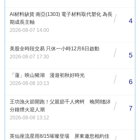
AI材料缺貨 南亞(1303) 電子材料取代塑化 為長
/
4
期成長主軸
2026-08-07 14:00
美股全時段交易 只休一小時12月6日啟動
/
5
2026-08-07 17:30
「蓮」映山豬湖 漫遊初秋好時光
/
6
2026-08-08 10:13
王功漁火節開跑！父親節千人烤蚵 晚間8點8
/
7
分鐘煙火迎人潮
2026-08-08 13:12
英仙座流星雨8/15璀璨登場 屏東邀您相約佳