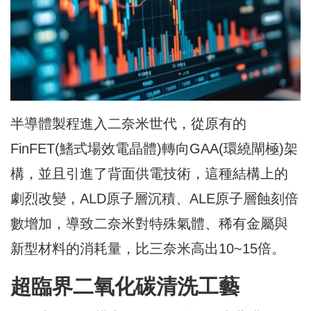
半導體製程進入二奈米世代，從原有的
FinFET(鰭式場效電晶體)轉向GAA(環繞閘極)架
構，並且引進了背面供電技術，這種結構上的
劇烈改變，ALD原子層沉積、ALE原子層蝕刻倍
數增加，導致二奈米對特殊氣體、稀有金屬與
新型材料的消耗量，比三奈米高出10~15倍。
超臨界二氧化碳清洗工藝