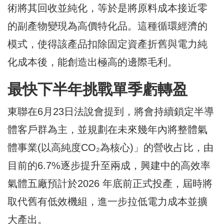
術將其回收並純化，等於是將原料成本接近零
的副產物變現為高價特化品。這種循環經濟的
模式，使得該產品扣除固定資產折舊與電力純
化成本後，能創造出極高的邊際毛利。
最快下半年挑戰單季虧轉盈
東聯在6月23日法說會提到，將會持續鎖定半導
體客戶群為主，並規劃在未來幾年內將整體氣
體事業(以高純度CO₂為核心)」的營收占比，由
目前的6.7%逐步提升至兩成，興建中的高效率
氣體五廠預計於2026 年底前正式投產，屆時將
取代舊有低效機組，進一步拉低電力成本並擴
大產出。