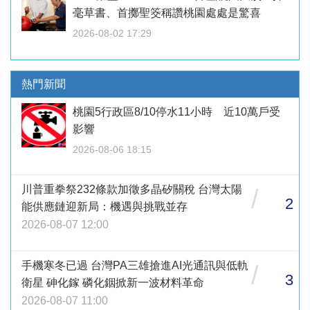
毫草書、首擲聖筊稱讚桃園處處是驚喜
2026-08-02 17:29
熱門新聞
桃園5行政區8/10停水11小時 近10萬戶受
影響
2026-08-06 18:15
川普重拳祭232條款加徵多晶矽關稅 台灣太陽
/
2
能供應鏈迎新局：機遇與挑戰並存
2026-08-07 12:00
手機寒冬已過 台灣PA三雄搶進AI光通訊與低軌
/
3
衛星 砷化鎵 磷化銦掀新一波材料革命
2026-08-07 11:00