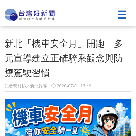
新北「機車安全月」開跑 多
元宣導建立正確騎乘觀念與防
禦駕駛習慣
記者黃村杉／新北報導
2026-07-01 13:49