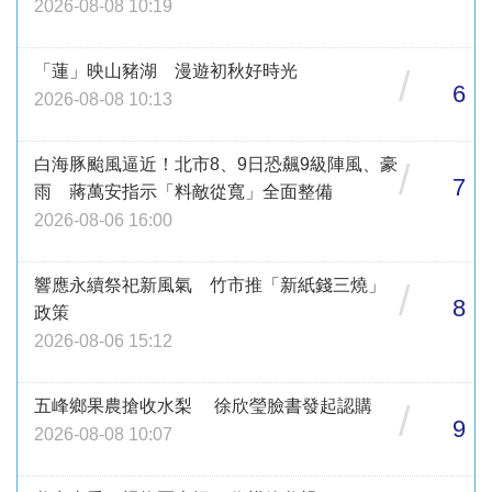
2026-08-08 10:19
「蓮」映山豬湖 漫遊初秋好時光
/
6
2026-08-08 10:13
白海豚颱風逼近！北市8、9日恐飆9級陣風、豪
/
7
雨 蔣萬安指示「料敵從寬」全面整備
2026-08-06 16:00
響應永續祭祀新風氣 竹市推「新紙錢三燒」
/
8
政策
2026-08-06 15:12
五峰鄉果農搶收水梨 徐欣瑩臉書發起認購
/
9
2026-08-08 10:07