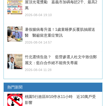
屋頂光電獎勵 嘉義市加碼每瓩2千、最高2
萬
2026-08-04 19:10
暑假腸病毒升溫！1歲童睡夢反覆肌抽躍送
醫 醫籲留意重症警訊
2026-08-04 14:57
竹北選情告急？ 藍營參選人杜文中致信鄭
麗文：藍白合作絕不能喪失尊嚴
2026-08-04 11:28
熱門新聞
桃園5行政區8/10停水11小時 近10萬戶受
影響