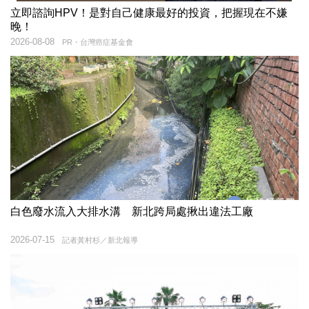
立即諮詢HPV！是對自己健康最好的投資，把握現在不嫌
晚！
2026-08-08
PR・台灣癌症基金會
白色廢水流入大排水溝 新北跨局處揪出違法工廠
2026-07-15
記者黃村杉／新北報導