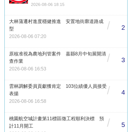
2026-08-06 18:15
大林蒲遷村進度穩健推進 安置地街廓道路成
/
2
型
2026-08-06 07:20
原核准視為農地列管案件 嘉縣8月中旬展開清
/
3
查作業
2026-08-06 16:53
雲林調解委員貢獻獲肯定 103位績優人員接受
/
4
表揚
2026-08-06 16:58
桃園航空城計畫第11標區徵工程順利決標 預
/
5
計11月開工