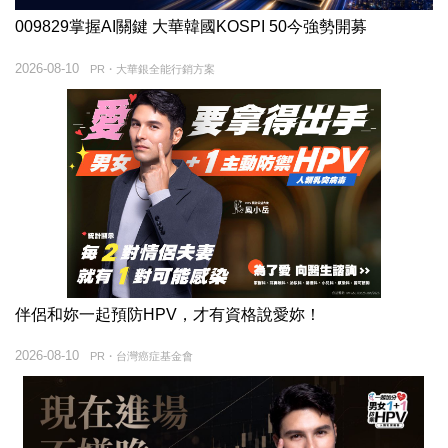
009829掌握AI關鍵 大華韓國KOSPI 50今強勢開募
2026-08-10
PR・大華銀全能行銷方案
伴侶和妳一起預防HPV，才有資格說愛妳！
2026-08-10
PR・台灣癌症基金會