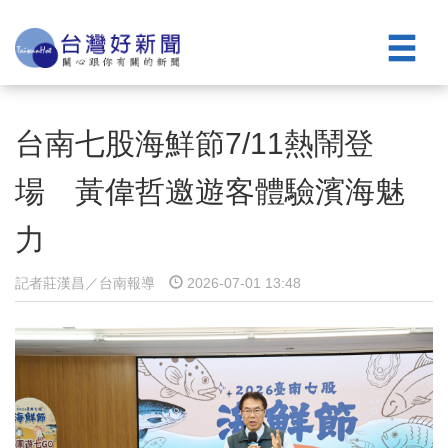
台南七股海鮮節7/11熱鬧登
場 黃偉哲邀遊客體驗濱海魅
力
記者莊漢昌／台南報導
2026-07-01 13:48