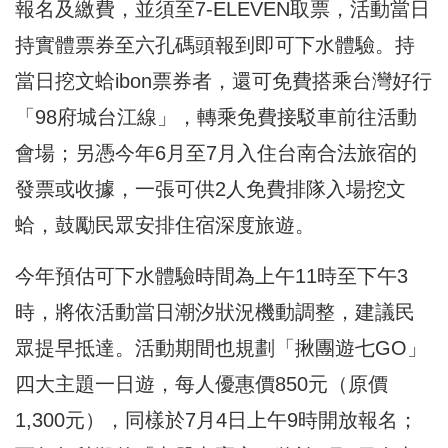
報名及繳費，並須至7-ELEVEN取票，活動當日
持實體票券至六孔碼頭報到即可下水體驗。持
當日挖文蛤ibon票券者，還可免費搭乘台灣好行
「98府城台江線」，轉乘免費接駁車前往活動
會場；另憑今年6月至7月入住台南合法旅宿的
發票或收據，一張可供2人免費排隊入場挖文
蛤，鼓勵民眾安排住宿深度旅遊。
今年預估可下水體驗時間為上午11時至下午3
時，將依活動當日潮汐狀況機動調整，建議民
眾提早抵達。活動期間也規劃「揪團遊七GO」
四大主題一日遊，每人優惠價850元（原價
1,300元），同樣於7月4日上午9時開放報名；