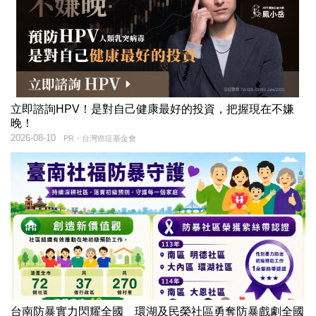
立即諮詢HPV！是對自己健康最好的投資，把握現在不嫌
晚！
2026-08-10
PR・台灣癌症基金會
台南防暴實力閃耀全國 環湖及民榮社區勇奪防暴戲劇全國