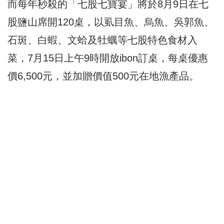
而每年秒殺的「七股七寶宴」將於8月9日在七
股鹽山席開120桌，以虱目魚、烏魚、吳郭魚、
石斑、白蝦、文蛤及牡蠣等七股特色食材入
菜，7月15日上午9時開放ibon訂桌，每桌優惠
價6,500元，並加贈價值500元在地漁產品。