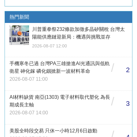
熱門新聞
川普重拳祭232條款加徵多晶矽關稅 台灣太
陽能供應鏈迎新局：機遇與挑戰並存
2026-08-07 12:00
手機寒冬已過 台灣PA三雄搶進AI光通訊與低軌
/
2
衛星 砷化鎵 磷化銦掀新一波材料革命
2026-08-07 11:00
AI材料缺貨 南亞(1303) 電子材料取代塑化 為長
/
3
期成長主軸
2026-08-07 14:00
美股全時段交易 只休一小時12月6日啟動
/