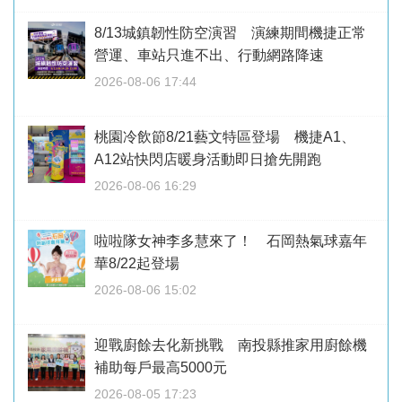
8/13城鎮韌性防空演習 演練期間機捷正常
營運、車站只進不出、行動網路降速
2026-08-06 17:44
桃園冷飲節8/21藝文特區登場 機捷A1、
A12站快閃店暖身活動即日搶先開跑
2026-08-06 16:29
啦啦隊女神李多慧來了！ 石岡熱氣球嘉年
華8/22起登場
2026-08-06 15:02
迎戰廚餘去化新挑戰 南投縣推家用廚餘機
補助每戶最高5000元
2026-08-05 17:23