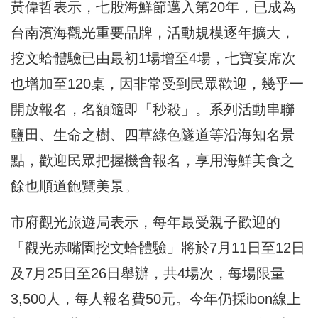
黃偉哲表示，七股海鮮節邁入第20年，已成為
台南濱海觀光重要品牌，活動規模逐年擴大，
挖文蛤體驗已由最初1場增至4場，七寶宴席次
也增加至120桌，因非常受到民眾歡迎，幾乎一
開放報名，名額隨即「秒殺」。系列活動串聯
鹽田、生命之樹、四草綠色隧道等沿海知名景
點，歡迎民眾把握機會報名，享用海鮮美食之
餘也順道飽覽美景。
市府觀光旅遊局表示，每年最受親子歡迎的
「觀光赤嘴園挖文蛤體驗」將於7月11日至12日
及7月25日至26日舉辦，共4場次，每場限量
3,500人，每人報名費50元。今年仍採ibon線上