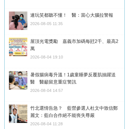
連玩笑都聽不懂！ 醫：當心大腦拉警報
2026-08-05 11:35
屋頂光電獎勵 嘉義市加碼每瓩2千、最高2
萬
2026-08-04 19:10
暑假腸病毒升溫！1歲童睡夢反覆肌抽躍送
醫 醫籲留意重症警訊
2026-08-04 14:57
竹北選情告急？ 藍營參選人杜文中致信鄭
麗文：藍白合作絕不能喪失尊嚴
2026-08-04 11:28