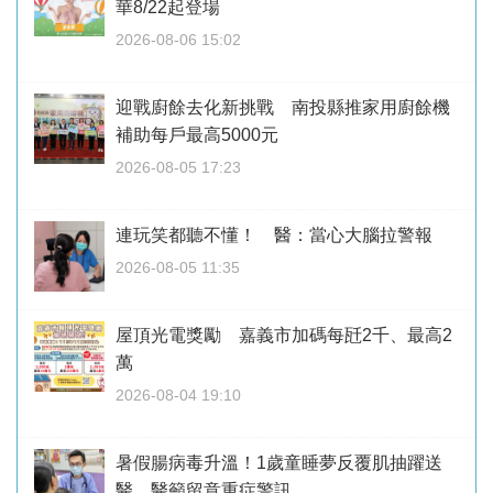
華8/22起登場
2026-08-06 15:02
迎戰廚餘去化新挑戰 南投縣推家用廚餘機
補助每戶最高5000元
2026-08-05 17:23
連玩笑都聽不懂！ 醫：當心大腦拉警報
2026-08-05 11:35
屋頂光電獎勵 嘉義市加碼每瓩2千、最高2
萬
2026-08-04 19:10
暑假腸病毒升溫！1歲童睡夢反覆肌抽躍送
醫 醫籲留意重症警訊