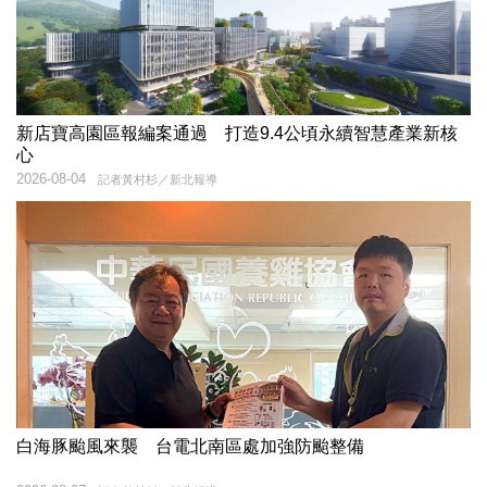
新店寶高園區報編案通過 打造9.4公頃永續智慧產業新核
心
2026-08-04
記者黃村杉／新北報導
白海豚颱風來襲 台電北南區處加強防颱整備