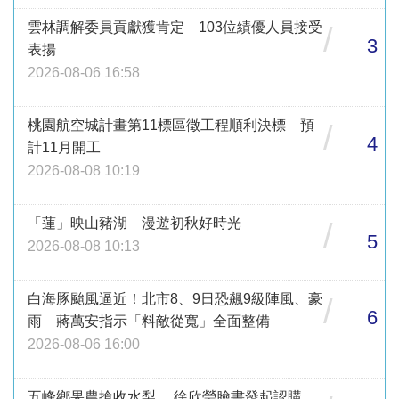
雲林調解委員貢獻獲肯定 103位績優人員接受
/
3
表揚
2026-08-06 16:58
桃園航空城計畫第11標區徵工程順利決標 預
/
4
計11月開工
2026-08-08 10:19
「蓮」映山豬湖 漫遊初秋好時光
/
5
2026-08-08 10:13
白海豚颱風逼近！北市8、9日恐飆9級陣風、豪
/
6
雨 蔣萬安指示「料敵從寬」全面整備
2026-08-06 16:00
五峰鄉果農搶收水梨 徐欣瑩臉書發起認購