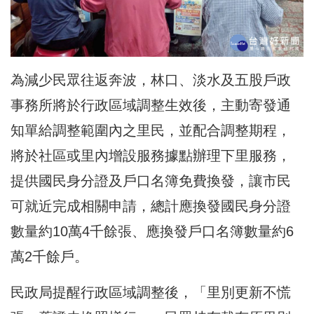
為減少民眾往返奔波，林口、淡水及五股戶政
事務所將於行政區域調整生效後，主動寄發通
知單給調整範圍內之里民，並配合調整期程，
將於社區或里內增設服務據點辦理下里服務，
提供國民身分證及戶口名簿免費換發，讓市民
可就近完成相關申請，總計應換發國民身分證
數量約10萬4千餘張、應換發戶口名簿數量約6
萬2千餘戶。
民政局提醒行政區域調整後，「里別更新不慌