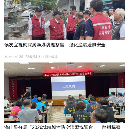
侯友宜視察深澳漁港防颱整備 強化漁港避風安全
2026-08-08
記者黃村杉／新北報導
海山警分局「2026城鎮韌性防空演習協調會」 跨機構齊