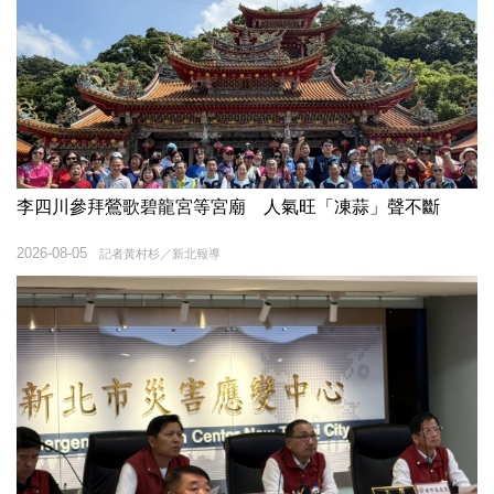
李四川參拜鶯歌碧龍宮等宮廟 人氣旺「凍蒜」聲不斷
2026-08-05
記者黃村杉／新北報導