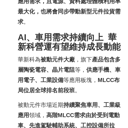
應用需求，且電源、資料處理體積利用率
最大化，也將會同步帶動新型元件拉貨需
求
。
AI
、車用需求持續向上
華
新科營運有望維持成長動能
華新科為
被動元件大廠
，旗下
產品包含多
層陶瓷電容、晶片電阻
等，
供應手機、車
用電子、工業設備
等應用板塊，
MLCC
布
局位居全球排名前段班
。
被動元件市場近期
持續聚焦車用、工業級
應用
領域，
高階
MLCC
需求由於受到電動
車、先進駕駛輔助系統、工控設備所拉