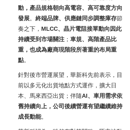
動，產品規格朝向高電容、高可靠度方向
發展
。
終端品牌、供應鏈同步調整庫存
節
奏之下，
MLCC
、晶片電阻接單動向因此
持續受到市場關注
；
車規、高階產品比
重，也成為廠商現階段所著重的布局重
點
。
針對後市營運展望，華新科先前表示，目
前以多元化出貨地點方式運作，擴大日
本、馬來西亞出貨；伴隨
AI
、車用需求依
舊持續向上，
公司後續
營運
有望繼續
維持
成長動能
。