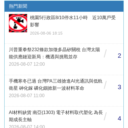
熱門新聞
桃園5行政區8/10停水11小時 近10萬戶受
影響
2026-08-06 18:15
川普重拳祭232條款加徵多晶矽關稅 台灣太陽
/
2
能供應鏈迎新局：機遇與挑戰並存
2026-08-07 12:00
手機寒冬已過 台灣PA三雄搶進AI光通訊與低軌
/
3
衛星 砷化鎵 磷化銦掀新一波材料革命
2026-08-07 11:00
AI材料缺貨 南亞(1303) 電子材料取代塑化 為長
/
4
期成長主軸
2026-08-07 14:00