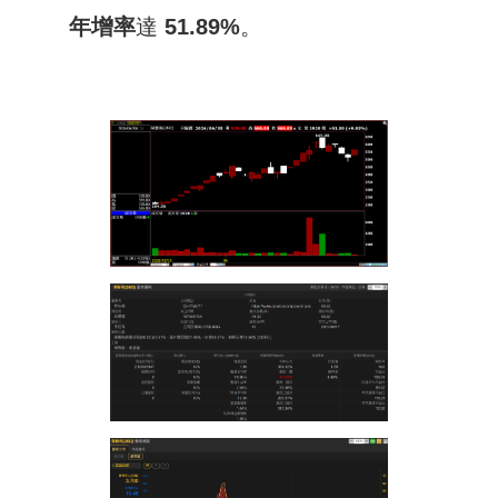
年增率
達
51.89
%
。