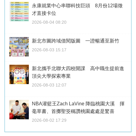
永康就業中心串聯科技巨頭 8月份12場徵
才直接卡位
2026-08-04 08:20
新北市圖跨域借閱版圖 一證暢通至新竹
2026-08-03 15:17
新北攜手北聯大四校開課 高中職生提前進
頂尖大學探索專業
2026-08-03 12:07
NBA灌籃王Zach LaVine 降臨桃園大溪 揮
毫草書、首擲聖筊稱讚桃園處處是驚喜
2026-08-02 17:29