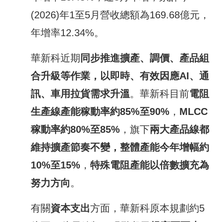
(2026)年1至5月營收總額為169.68億元，
年增率12.34%。
華新科近期
同步推進擴產、調價、產品組
合升級等作業，以即時、有效因應
AI
、通
訊、車用拉貨需求升溫
。華新科目前
電阻
生產線產能稼動率約
85%
至
90%
，
MLCC
稼動率約
80%
至
85%
，旗下
兩大產品線都
維持擴產節奏不變，整體產能今年增幅約
10%
至
15%
，
特殊電阻產能以倍數擴充為
努力方向
。
有關
資本支出
方面，華新科原本規劃約5