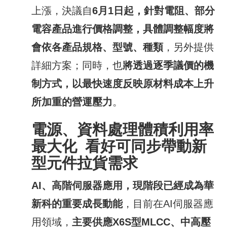
上漲，決議自
6
月
1
日起，針對電阻、部分
電容產品進行價格調整，具體調整幅度將
會依各產品規格、型號、種類
，另外提供
詳細方案；同時，也
將透過逐季議價的機
制方式，以最快速度反映原材料成本上升
所加重的營運壓力
。
電源、資料處理體積利用率
最大化
看好可
同步帶動新
型元件拉貨需求
AI
、高階伺服器應用，現階段已經成為華
新科的重要成長動能
，目前在AI伺服器應
用領域，
主要供應
X6S
型
MLCC
、中高壓