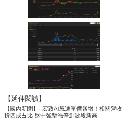
【延伸閱讀】
【國內新聞】- 宏致AI飆速單價暴增！相關營收
拚四成占比 盤中強擊漲停創波段新高