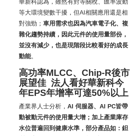
華新科認為，雖然有對等關稅、匯率波動
等大環境變數干擾，但AI相關應用還是相
對強勁；
車用需求也因為汽車電子化、複
雜化趨勢持續，因此元件的使用量部份，
並沒有減少，也是現階段比較看好的成長
動能
。
高功率
MLCC
、
Chip-R
後市
展望佳
法人
看好華新科今
年
EPS
年增率可達
50%
以上
產業界人士分析，
AI
伺服器、
AI PC
皆帶
動被動元件的使用量大增；加上產業庫存
水位普遍回到健康水準，部分產品如：鉭