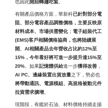
也因此
開始轉趨吃緊
。
有關產品價格方面，華新科
已針對部分電
阻、部分電容產品調整價格，主要反映原
材料成本、市場供需變化
；
電子組裝代工
(EMS)
客戶相關價格協商，也將陸續展
開
。
AI
相關產品去年營收占比約
12%
至
15%
，今年看好將可進一步提升達
15%
至
20%
。如果
記憶體供給
進一步
獲得改善
，
AI PC
、邊緣裝置出貨放量
之下，勢必也
將帶動通訊、電源模組、高規格被動元件
拉貨需求擴增
。
現階段，有鑑於石油、材料價格持續走揚