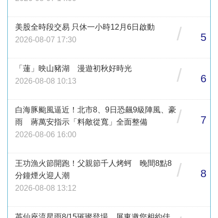
美股全時段交易 只休一小時12月6日啟動
/
5
2026-08-07 17:30
「蓮」映山豬湖 漫遊初秋好時光
/
6
2026-08-08 10:13
白海豚颱風逼近！北市8、9日恐飆9級陣風、豪
/
7
雨 蔣萬安指示「料敵從寬」全面整備
2026-08-06 16:00
王功漁火節開跑！父親節千人烤蚵 晚間8點8
/
8
分鐘煙火迎人潮
2026-08-08 13:12
英仙座流星雨8/15璀璨登場 屏東邀您相約佳