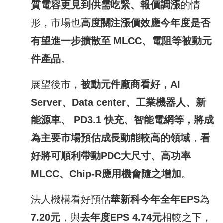
質電容更見到供需吃緊、報價調漲
的情
形，市場也
高度關注漲價效應
今
年度是否
有望進一步擴散至
MLCC
、電阻等被動元
件產品
。
展望後市，
被動元件廠商看好，
AI
Server
、
Data center
、工業機器人、新
能源車、
PD3.1
快充、智能電網等，將成
為主要市場預估成長動能較高的領域
，
看
好將可順利帶動
PDC
大尺寸、高功率
MLCC
、
Chip-R
應用機會隨之增加
。
法人機構看好預估
華新科
今
年全年
EPS
為
7.20
元
，與
去年度
EPS
4.74
元
相較之下，