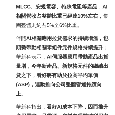
MLCC
、安規電容、特殊電阻等產品
，
AI
相關營收占整體比重已經達
10%
左右
，集
團整體則約占5%至6%比重。
伴隨
AI
相關應用拉貨需求的持續增溫，也
順勢帶動相關零組件元件規格持續提升
；
華新科表示，
AI
伺服器應用帶動產品出貨
量增
，
今
年新產品、新規格元件的繼續出
貨之下，看好將有助於拉高平均單價
(ASP)
，連動推向公司整體營運持續向
上
。
華新科指出，
看好
AI
成本下降，因而推升