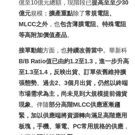
億至10億元總額，現階段已
提高至至少
30
億元
規模；
擴產重點
除了
常規電阻、
MLCC
之外
，也
包含薄膜電阻、特殊電阻
等高附加價值產品
。
接單動能
方面，也
持續改善當中
。華新科
B/B Ratio
值已由約
1.2
至
1.3
，進一步升高
至
1.3
至
1.4
，反映出貨、訂單依舊維持擴
張態勢
。
過去
2
、
3
個月出貨，仍然以終端
市場需求為主，尚未見到大規模提前備貨
現象
。伴隨
部分高階
MLCC
供應逐漸趨
緊，加以供應端將資源轉向滿足高階應用
板塊，手機、筆電、
PC
常用規格的供應
，