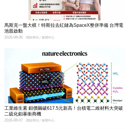
馬斯克一盤大棋！特斯拉去紅鏈為SpaceX整併準備 台灣電
池股啟動
2026-08-06
理財周刊／新聞中心
工業維生素 鉬價飆破617.5元新高！台積電二維材料大突破
二硫化鉬暴衝商機
2026-08-07
理財周刊／新聞中心