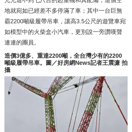
光光這不到七八台的起重機和其配備，這個空
地就宛如已經差不多停滿了車；其中一台巨無
霸2200噸級履帶吊車，讓高3.5公尺的遊覽車宛
如模型中的火柴盒小汽車，更別說一旁讚嘆聲
連連的團員。
造價3億多、重達2200噸，全台灣少有的2200
噸級履帶吊車。圖／好房網News記者王震濂 拍
攝