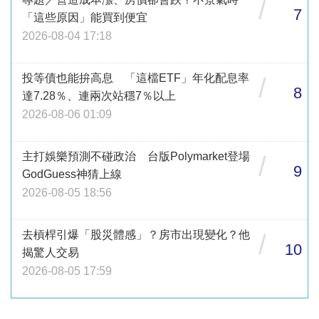
/
7
「這些原因」能買到便宜
2026-08-04 17:18
投等債也能拚高息 「這檔ETF」年化配息率
/
8
達7.28％、連兩次站穩7％以上
2026-08-06 01:09
主打娛樂預測不碰政治 台版Polymarket登場
/
9
GodGuess神猜上線
2026-08-05 18:56
去槓桿引爆「股災體感」？房市出現變化？他
/
10
揭驚人交易
2026-08-05 17:59