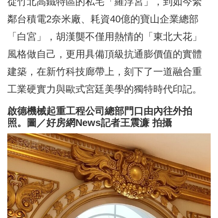
從竹北高鐵特區的私宅「羅浮宮」，到如今緊
鄰台積電2奈米廠、耗資40億的寶山企業總部
「白宮」，胡漢龑不僅用熱情的「東北大花」
風格做自己，更用具備頂級抗通膨價值的實體
建築，在新竹科技廊帶上，刻下了一道融合重
工業硬實力與歐式宮廷美學的獨特時代印記。
啟德機械起重工程公司總部門口由內往外拍
照。圖／好房網News記者王震濂 拍攝