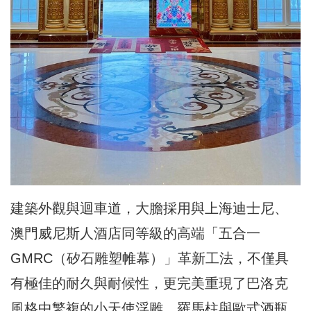
建築外觀與迴車道，大膽採用與上海迪士尼、
澳門威尼斯人酒店同等級的高端「五合一
GMRC（矽石雕塑帷幕）」革新工法，不僅具
有極佳的耐久與耐候性，更完美重現了巴洛克
風格中繁複的小天使浮雕、羅馬柱與歐式酒瓶