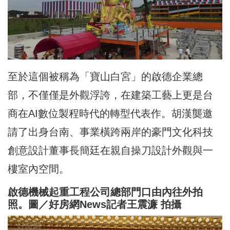
至於這個被稱為「寶山白宮」的啟德企業總
部，不僅僅是外觀浮誇，在建築工藝上更是台
商在AI數位製程時代的轉型代表作。胡漢龑邀
請了出身台南、事業橫跨兩岸的豪門文化科技
創意設計董事長簡廷在親自操刀設計外觀與一
樓室內空間。
啟德機械起重工程公司總部門口由內往外拍
照。圖／好房網News記者王震濂 拍攝