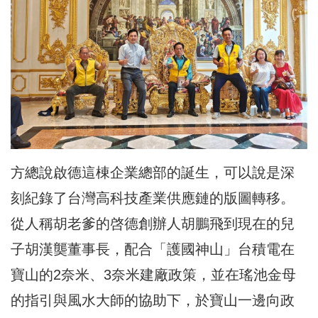
方總說啟德這棟企業總部的誕生，可以說是深
刻紀錄了台灣高科技產業供應鏈的版圖轉移。
從人稱胡老爹的啓德創辦人胡鵬飛到現在的兒
子胡漢龑董事長，配合「護國神山」台積電在
寶山的2奈米、3奈米建廠政策，並在瑤池金母
的指引與風水大師的協助下，於寶山一邊向政