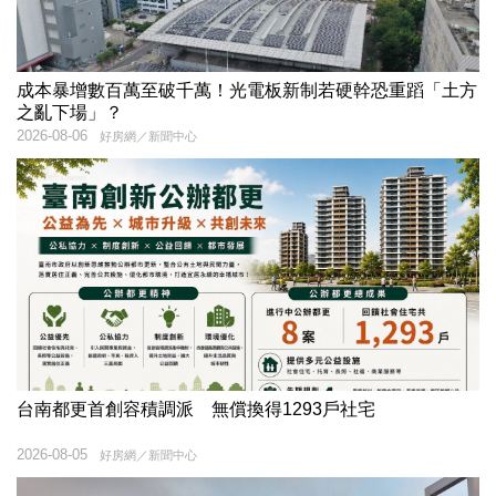
成本暴增數百萬至破千萬！光電板新制若硬幹恐重蹈「土方
之亂下場」？
2026-08-06
好房網／新聞中心
台南都更首創容積調派 無償換得1293戶社宅
2026-08-05
好房網／新聞中心