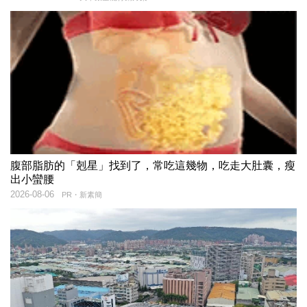
腹部脂肪的「剋星」找到了，常吃這幾物，吃走大肚囊，瘦
出小蠻腰
2026-08-06
PR・新素簡