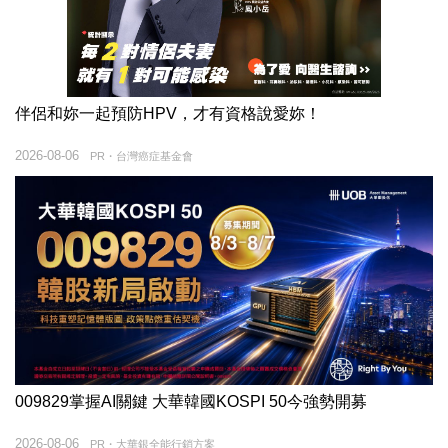
伴侶和妳一起預防HPV，才有資格說愛妳！
2026-08-06
PR・台灣癌症基金會
009829掌握AI關鍵 大華韓國KOSPI 50今強勢開募
2026-08-06
PR・大華銀全能行銷方案