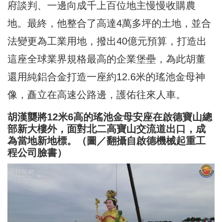
府談判、一邊向成千上百位地主慢慢收購農
地。最終，他整合了高達4萬多坪的土地，並合
法變更為工業用地，撥出40億元預算，打造出
這座全球業界規格最高的企業堡壘，為此胡董
還用純鋁合金打造一座約12.6米的瑤池金母神
像，矗立在高速公路邊，護佑往來人車。
胡漢龑將12米6高的瑤池金母安座在啟德寶山總
部新大樓外，面對北二高寶山交流道出口，成
為當地新地標。（圖／翻攝自啟德機械起重工
程公司臉書）