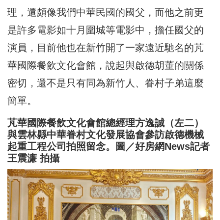
理，還頗像我們中華民國的國父，而他之前更
是許多電影如十月圍城等電影中，擔任國父的
演員，目前他也在新竹開了一家遠近馳名的芃
華國際餐飲文化會館，說起與啟德胡董的關係
密切，還不是只有同為新竹人、眷村子弟這麼
簡單。
芃華國際餐飲文化會館總經理方逸誠（左二）
與雲林縣中華眷村文化發展協會參訪啟德機械
起重工程公司拍照留念。圖／好房網News記者
王震濂 拍攝