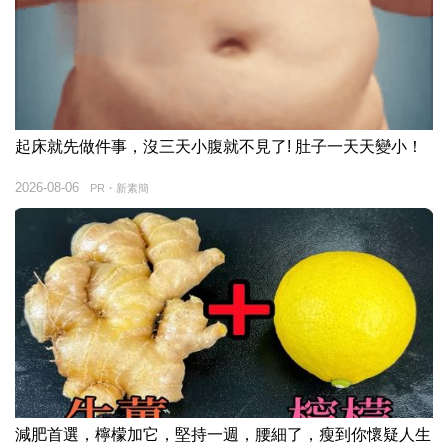
起床就先做件事，沒三天小腹就不見了! 肚子一天天變小！
2026-08-06
PR・新素簡
減肥首選，檸檬加它，堅持一週，腰細了，瘦到你懷疑人生