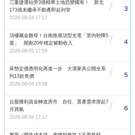
三重捷運站旁3億精華土地恐變國有！ 新北
/
3
173億未繼承不動產即起列管
2026-08-04 17:17
頂樓藏金雞母！台南推屋頂型光電「室內秒降5
/
4
度」 開創20年穩定被動收入
2026-08-05 17:59
床墊定價透明化再進一步 大漢家具公開全系
/
5
列13款售價
2026-08-04 15:59
台股獲利資金轉進房市 自住、置產需求撐起7
/
6
月買氣
2026-08-04 17:17
專題／營造成本漲、房價卻會跌？不景氣時