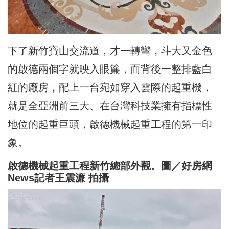
下了新竹寶山交流道，才一轉彎，斗大又金色
的啟德兩個字就映入眼簾，而背後一整排藍白
紅的廠房，配上一台宛如穿入雲際的起重機，
就是全亞洲前三大、在台灣科技業擁有指標性
地位的起重巨頭，啟德機械起重工程的第一印
象。
啟德機械起重工程新竹總部外觀。圖／好房網
News記者王震濂 拍攝