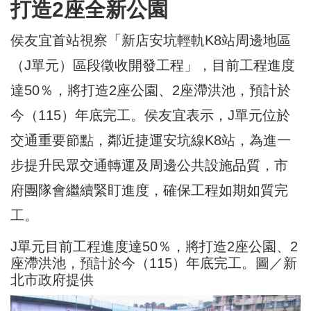
打造2座全新公園
侯友宜首站視察「新店安坑輕軌K8站周邊地區
（J單元）區段徵收開發工程」，目前工程進度
達50％，將打造2座公園、2座滯洪池，預計於
今（115）年底完工。侯友宜表示，J單元位於
交通重要節點，鄰近捷運安坑線K8站，為進一
步提升民眾交通轉運及周邊公共設施品質，市
府團隊會繼續緊盯進度，確保工程如期如質完
工。
J單元目前工程進度達50％，將打造2座公園、2
座滯洪池，預計於今（115）年底完工。圖／新
北市政府提供