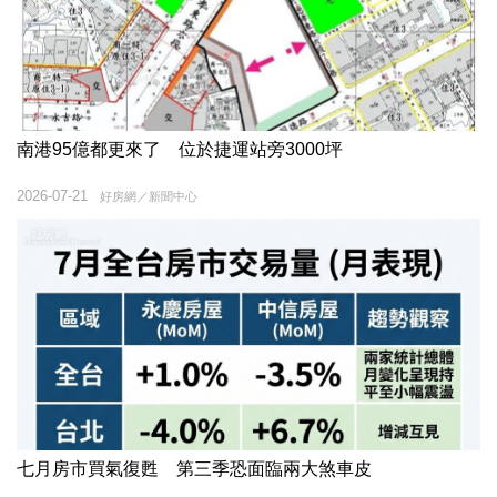
南港95億都更來了 位於捷運站旁3000坪
2026-07-21
好房網／新聞中心
七月房市買氣復甦 第三季恐面臨兩大煞車皮