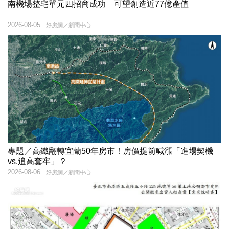
南機場整宅單元四招商成功 可望創造近77億產值
2026-08-05
好房網／新聞中心
專題／高鐵翻轉宜蘭50年房市！房價提前喊漲「進場契機
vs.追高套牢」？
2026-08-06
好房網／新聞中心