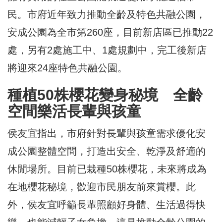
民。市府近年致力推動全齡及特色共融公園，
安成公園為全市第260座，目前新店區已推動22
處，另有2處施工中、1處規劃中，完工後新店
將迎來24座特色共融公園。
種植50株櫻花變身秘境 全齡
空間樂活長輩與孩童
侯友宜指出，市府針對長輩與孩童需求優化安
成公園整體空間，打造出安全、乾淨及舒適的
休閒場所。目前已栽種50株櫻花，未來將成為
在地櫻花秘境，歡迎市民朋友前來賞櫻。此
外，侯友宜呼籲長輩照顧好身體、生活過得快