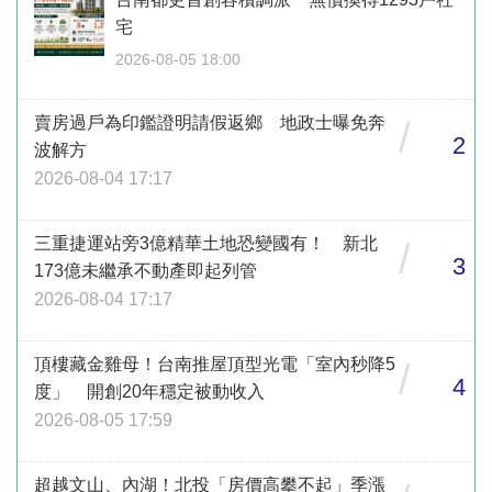
宅
2026-08-05 18:00
賣房過戶為印鑑證明請假返鄉 地政士曝免奔
/
2
波解方
2026-08-04 17:17
三重捷運站旁3億精華土地恐變國有！ 新北
/
3
173億未繼承不動產即起列管
2026-08-04 17:17
頂樓藏金雞母！台南推屋頂型光電「室內秒降5
/
4
度」 開創20年穩定被動收入
2026-08-05 17:59
超越文山、內湖！北投「房價高攀不起」季漲