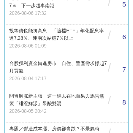
/
5
7％ 下一步超車南港
2026-08-06 17:32
投等債也能拚高息 「這檔ETF」年化配息率
/
6
達7.28％、連兩次站穩7％以上
2026-08-06 01:09
台股獲利資金轉進房市 自住、置產需求撐起7
/
7
月買氣
2026-08-04 17:17
開胃解膩新主張 這一鍋以在地百果與馬告熬
/
8
製「緋澄鮮漾」果酸雙湯
2026-08-05 20:42
專題／營造成本漲、房價卻會跌？不景氣時
/