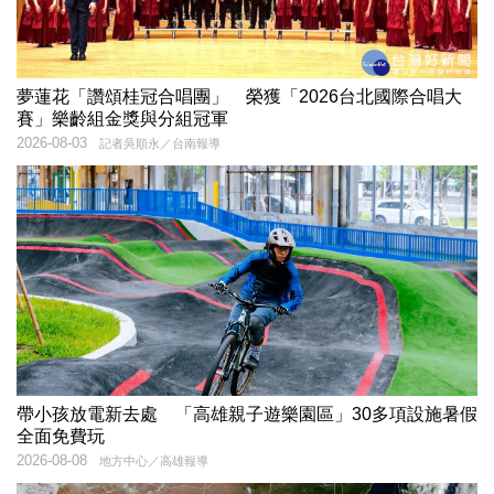
夢蓮花「讚頌桂冠合唱團」 榮獲「2026台北國際合唱大
賽」樂齡組金獎與分組冠軍
2026-08-03
記者吳順永／台南報導
帶小孩放電新去處 「高雄親子遊樂園區」30多項設施暑假
全面免費玩
2026-08-08
地方中心／高雄報導