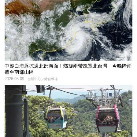
中颱白海豚掠過北部海面！螺旋雨帶籠罩北台灣 今晚降雨
擴至南部山區
2026-08-09
生活中心／綜合報導