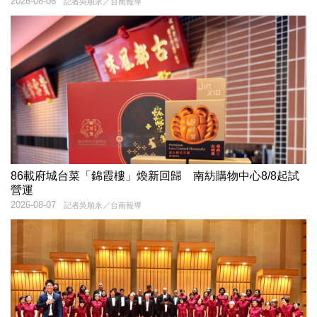
2026-08-06
記者吳順永／台南報導
86載府城台菜「錦霞樓」煥新回歸 南紡購物中心8/8起試
營運
2026-08-07
記者吳順永／台南報導