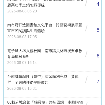
/
4
超高功率之鋁包銅導線
2026-08-08 06:20
南市府打造圖書館文化平台 跨國藝術展演豐
/
5
富市民閱讀與生活體驗
2026-08-08 17:05
電子煙大舉入侵校園 南市議員林燕祝要求教
/
6
育局積極應對
2026-08-07 16:14
台南城鎮韌性（防空）演習順利完成 黃偉
/
7
哲：全民防護從平時做起
2026-08-08 15:31
86載府城台菜「錦霞樓」煥新回歸 南紡購物