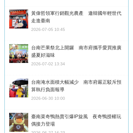
黃偉哲領軍行銷觀光農產 邀韓國年輕世代
走進臺南
2026-07-05 10:45
台南芒果祭北上開鑼 南市府攜手愛買推廣
盛夏好滋味
2026-07-02 13:34
台南淹水面積大幅減少 南市府嚴正駁斥預
算執行負面報導
2026-06-30 10:00
臺南菜奇鴨熱賣引爆IP旋風 夜奇鴨授權玩
偶接力登場
2026-06-27 16:23