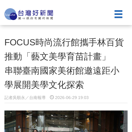
FOCUS時尚流行館攜手林百貨
推動「藝文美學育苗計畫」
串聯臺南國家美術館邀遠距小
學展開美學文化探索
記者吳順永／台南報導
2026-06-29 19:03