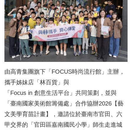
由高青集團旗下「FOCUS時尚流行館」主辦，
攜手姊妹店「林百貨」與
「Focus in 創意生活平台」共同策劃，並與
「臺南國家美術館籌備處」合作協辦2026【藝
文美學育苗計畫】，邀請位於臺南市官田、六
甲交界的「官田區嘉南國民小學」師生走進城