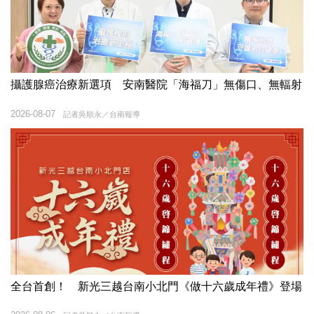
攝護腺癌治療新選項 安南醫院「海福刀」無傷口、無輻射
2026-08-07
記者吳順永／台南報導
全台首創！ 新光三越台南小北門《做十六歲成年禮》登場