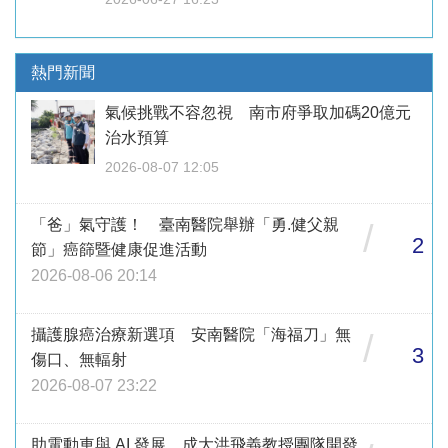
熱門新聞
氣候挑戰不容忽視 南市府爭取加碼20億元
治水預算
2026-08-07 12:05
「爸」氣守護！ 臺南醫院舉辦「勇.健父親
/
2
節」癌篩暨健康促進活動
2026-08-06 20:14
攝護腺癌治療新選項 安南醫院「海福刀」無
/
3
傷口、無輻射
2026-08-07 23:22
助電動車與 AI 發展 成大洪飛義教授團隊開發