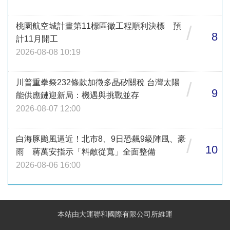
桃園航空城計畫第11標區徵工程順利決標 預
/
8
計11月開工
2026-08-08 10:19
川普重拳祭232條款加徵多晶矽關稅 台灣太陽
/
9
能供應鏈迎新局：機遇與挑戰並存
2026-08-07 12:00
白海豚颱風逼近！北市8、9日恐飆9級陣風、豪
/
10
雨 蔣萬安指示「料敵從寬」全面整備
2026-08-06 16:00
本站由大運聯和國際有限公司所維運