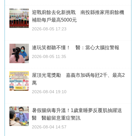
迎戰廚餘去化新挑戰 南投縣推家用廚餘機
補助每戶最高5000元
2026-08-05 17:23
連玩笑都聽不懂！ 醫：當心大腦拉警報
2026-08-05 11:35
屋頂光電獎勵 嘉義市加碼每瓩2千、最高2
萬
2026-08-04 19:10
暑假腸病毒升溫！1歲童睡夢反覆肌抽躍送
醫 醫籲留意重症警訊
2026-08-04 14:57