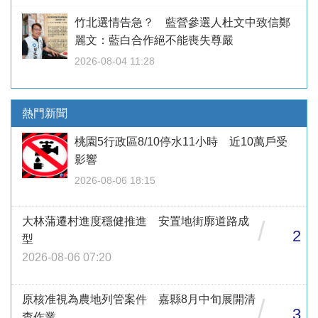
竹北選情告急？ 藍營參選人杜文中致信鄭
麗文：藍白合作絕不能喪失尊嚴
2026-08-04 11:28
熱門新聞
桃園5行政區8/10停水11小時 近10萬戶受
影響
2026-08-06 18:15
大林蒲遷村進度穩健推進 安置地街廓道路成
/
2
型
2026-08-06 07:20
原核准視為農地列管案件 嘉縣8月中旬展開清
/
3
查作業