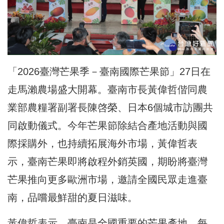
「2026臺灣芒果季－臺南國際芒果節」27日在
走馬瀨農場盛大開幕。臺南市長黃偉哲偕同農
業部農糧署副署長陳啓榮、日本6個城市訪團共
同啟動儀式。今年芒果節除結合產地活動與國
際採購外，也持續拓展海外市場，黃偉哲表
示，臺南芒果即將啟程外銷英國，期盼將臺灣
芒果推向更多歐洲市場，邀請全國民眾走進臺
南，品嚐最鮮甜的夏日滋味。
黃偉哲表示，臺南是全國重要的芒果產地，每