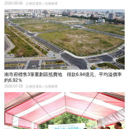
2026-08-06
記者莊漢昌／台南報導
南市府標售3筆重劃區抵費地 得款6.94億元、平均溢價率
約6.92％
2026-07-28
記者莊漢昌／台南報導