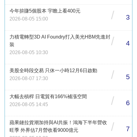
今年拚賺5個股本 宇瞻上看400元
/
3
2026-08-05 15:00
力積電轉型3D AI Foundry打入美光HBM先進封
/
4
裝
2026-08-05 10:30
美股全時段交易 只休一小時12月6日啟動
/
5
2026-08-07 17:30
大幅去槓桿 日電貿有166%補漲空間
/
6
2026-08-05 14:45
蘋果鏈拉貨潮加持與AI共振！鴻海下半年營收
/
7
旺季 外界估7月營收看9000億元