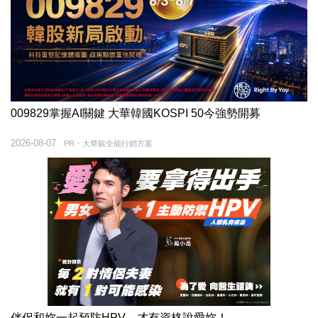
009829掌握AI關鍵 大華韓國KOSPI 50今強勢開募
2026-08-07
PR・大華銀全能行銷方案
伴侶和妳一起預防HPV，才有資格說愛妳！