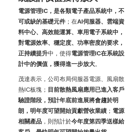
電源管理
IC
，是各類電子產品系統中，不
可或缺的基礎元件
；在
AI
伺服器、雲端資
料中心、高效能運算、車用電子系統中，
對電源效率、穩定度、功率密度的要求，
正持續提升
中，使得
電源管理
IC
在系統設
計中的價值，獲得進一步放大
。
茂達表示，公司布局伺服器電源、風扇散
熱IC板塊；
目前散熱風扇應用已進入客戶
驗證階段，預計年底前進展將會趨於明
朗，明年度可望開始貢獻營收業績
；
電源
相關產品
，則預計於
今年度第四季送樣給
客戶，最快明年可望開始放量出貨
。