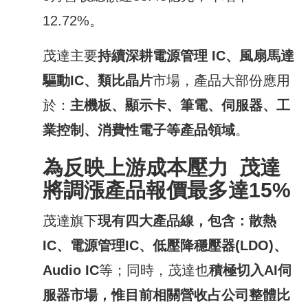
12.72%。
茂達主要
持續深耕電源管理
IC
、風扇馬達
驅動
IC
、類比晶片
市場，產品大部份應用
於：
主機板、顯示卡、筆電、伺服器、工
業控制、消費性電子等產品領域
。
為反映上游成本壓力
茂達
將調漲產品報價最多達
15%
茂達旗下
現有四大產品線，包含：散熱
IC
、電源管理
IC
、低壓降穩壓器
(LDO)
、
Audio IC
等；同時，茂達也
積極切入
AI
伺
服器市場，惟目前相關營收占公司整體比