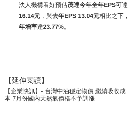
法人機構看好預估
茂達
今年全年
EPS
可達
16.14
元
，與
去
年
EPS 13.04
元
相比之下，
年增率
達
23.77
%
。
【延伸閱讀】
【企業快訊】- 台灣中油穩定物價 繼續吸收成
本 7月份國內天然氣價格不予調漲