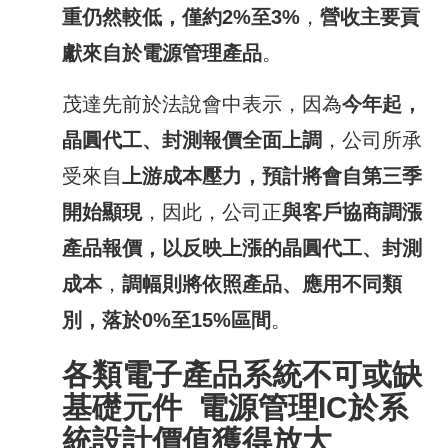
重仍然較低，僅約
2%
至
3%
，
營收主要貢
獻來自於電源管理產品
。
茂達先前於法說會中表示，因為
今年起，
晶圓代工、封測報價全面上調
，公司所承
受來自
上游成本壓力，預計將會自第三季
開始顯現
，因此，公司正
與客戶協商調漲
產品報價，以反映上漲的晶圓代工、封測
成本
，
調幅則將依照產品、應用不同類
別，落於
0%
至
15%
區間
。
各類電子產品系統不可或缺
基礎元件
電源管理
IC
於系
統設計價值獲得放大