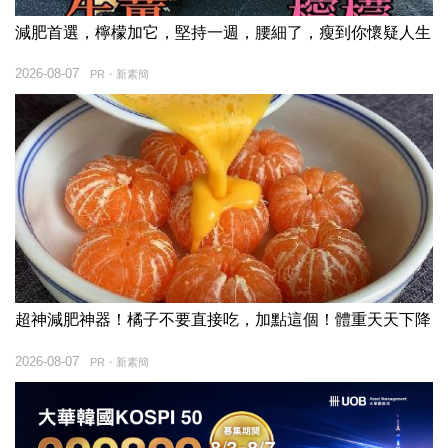
減肥首選，檸檬加它，堅持一週，腰細了，瘦到你懷疑人生
2026-08-07
PR・新素簡
超神減肥神器！橘子不要直接吃，加點這個！體重天天下降
2026-08-07
PR・新素簡