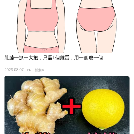
肚腩一抓一大把，只需1個雞蛋，用一個瘦一個
2026-08-07
PR・新素簡