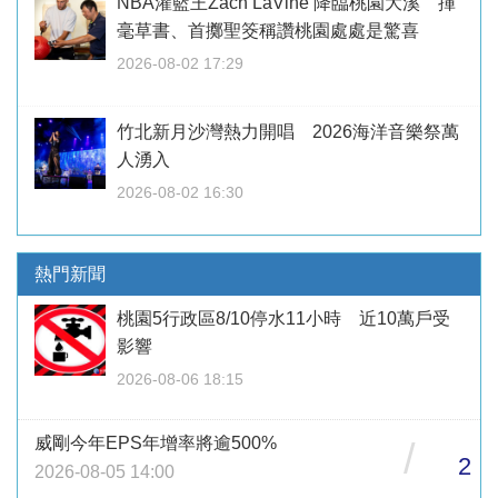
NBA灌籃王Zach LaVine 降臨桃園大溪 揮
毫草書、首擲聖筊稱讚桃園處處是驚喜
2026-08-02 17:29
竹北新月沙灣熱力開唱 2026海洋音樂祭萬
人湧入
2026-08-02 16:30
熱門新聞
桃園5行政區8/10停水11小時 近10萬戶受
影響
2026-08-06 18:15
威剛今年EPS年增率將逾500%
/
2
2026-08-05 14:00