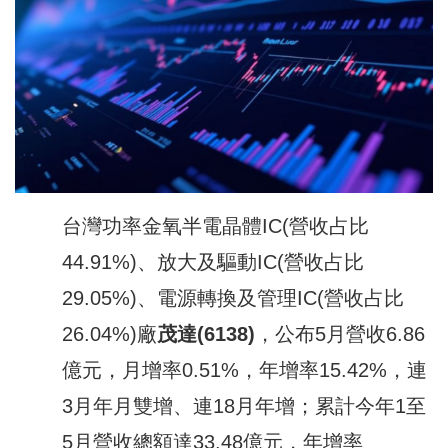
台灣功率金氧半電晶體IC(營收占比
44.91%)、放大及驅動IC(營收占比
29.05%)、電源轉換及管理IC(營收占比
26.04%)廠
茂達
(6138)
，公布5月營收6.86
億元，月增率0.51%，年增率15.42%，連
3月年月雙增、連18月年增；累計今年1至
5月營收總額達33.48億元，年增率