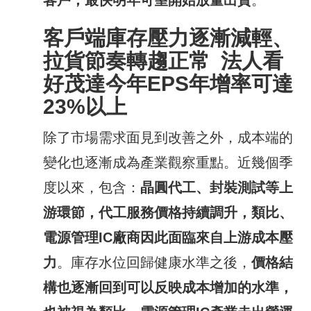
客戶端庫存壓力逐漸減輕、
拉貨節奏轉趨正常
法人看
好茂達今年
EPS
年增率可達
23
%
以上
除了市場需求面見到改善之外，成本端的
變化也逐漸成為產業觀察重點。近幾個季
度以來，包含：
晶圓代工、封裝測試等上
游環節，代工服務價格持續調升，類比、
電源管理
IC
廠商因此面臨來自上游成本壓
力
。庫存水位回歸健康水準之後，
價格結
構也逐漸回到可以反映成本增加的水準，