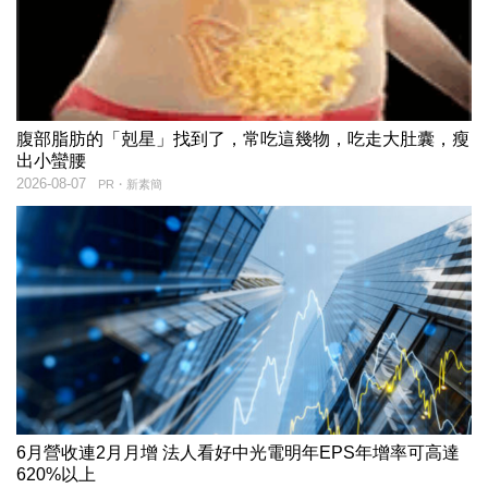
腹部脂肪的「剋星」找到了，常吃這幾物，吃走大肚囊，瘦
出小蠻腰
2026-08-07
PR・新素簡
6月營收連2月月增 法人看好中光電明年EPS年增率可高達
620%以上