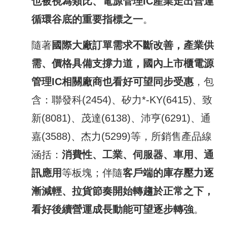
也被視為類比、電源管理
IC
產業走出營運
循環谷底的重要指標之一
。
隨著
國際大廠訂單需求不斷改善，產業供
需、價格具備支撐力道，國內上市櫃電源
管理
IC
相關廠商也看好可望同步受惠
，包
含：聯發科(2454)、矽力*-KY(6415)、致
新(8081)、茂達(6138)、沛亨(6291)、通
嘉(3588)、杰力(5299)等，所銷售產品線
涵括：
消費性、工業、伺服器、車用、通
訊應用
等板塊；伴隨
客戶端的庫存壓力逐
漸減輕、拉貨節奏開始轉趨於正常之下，
看好後續營運成長動能可望逐步轉強
。