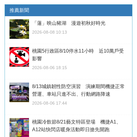
推薦新聞
「蓮」映山豬湖 漫遊初秋好時光
2026-08-08 10:13
桃園5行政區8/10停水11小時 近10萬戶受
影響
2026-08-06 18:15
8/13城鎮韌性防空演習 演練期間機捷正常
營運、車站只進不出、行動網路降速
2026-08-06 17:44
桃園冷飲節8/21藝文特區登場 機捷A1、
A12站快閃店暖身活動即日搶先開跑