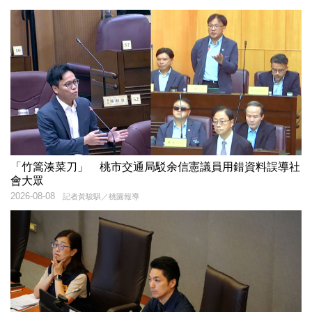
「竹篙湊菜刀」 桃市交通局駁余信憲議員用錯資料誤導社
會大眾
2026-08-08
記者黃駿騏／桃園報導