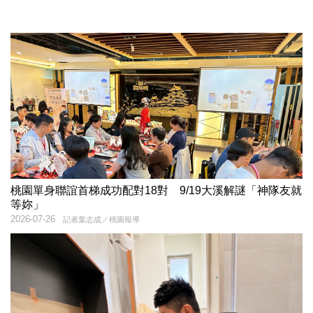
桃園單身聯誼首梯成功配對18對 9/19大溪解謎「神隊友就
等妳」
2026-07-26
記者葉志成／桃園報導