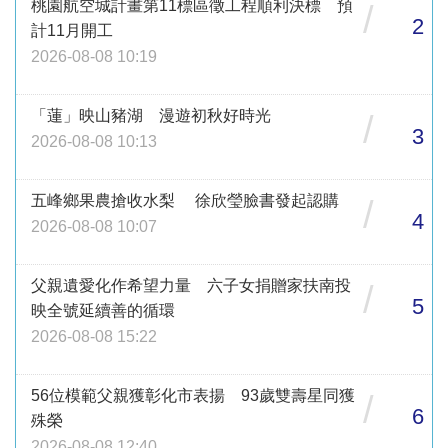
桃園航空城計畫第11標區徵工程順利決標 預
/
2
計11月開工
2026-08-08 10:19
「蓮」映山豬湖 漫遊初秋好時光
/
3
2026-08-08 10:13
五峰鄉果農搶收水梨 徐欣瑩臉書發起認購
/
4
2026-08-08 10:07
父親遺愛化作希望力量 六子女捐贈家扶南投
/
5
映全號延續善的循環
2026-08-08 15:22
56位模範父親獲彰化市表揚 93歲雙壽星同獲
/
6
殊榮
2026-08-08 12:40