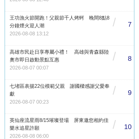
王功漁火節開跑！父親節千人烤蚵 晚間8點8
/
7
分鐘煙火迎人潮
2026-08-08 13:12
高雄市民赴日享專屬小禮！ 高雄與青森縣陸
/
8
奧市即日啟動景點互惠
2026-08-07 00:07
七堵區表揚22位模範父親 謝國樑感謝父愛奉
/
9
獻
2026-08-07 00:23
英仙座流星雨8/15璀璨登場 屏東邀您相約佳
/
10
樂水追星許願
2026-08-08 06:00