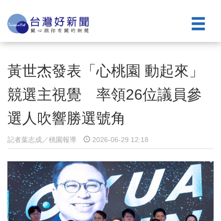
黃世杰發表「心桃園 動起來」
競選主視覺 率領26位議員參
選人吹響勝選號角
記者葉志成／桃園報導
2026-06-29 12:18