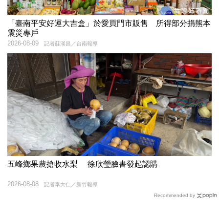
「臺南平安好運大吉盒」於愛買門市販售 所得部分捐熊本
震災專戶
2026-08-09
記者莊漢昌／台南報導
五峰鄉果農搶收水梨 徐欣瑩臉書發起認購
2026-08-08
記者季大仁／新竹報導
Recommended by