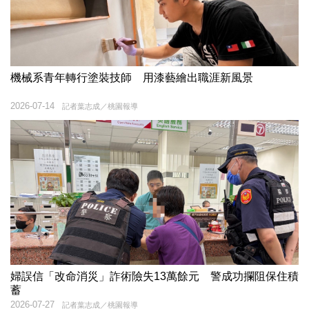
機械系青年轉行塗裝技師 用漆藝繪出職涯新風景
2026-07-14
記者葉志成／桃園報導
婦誤信「改命消災」詐術險失13萬餘元 警成功攔阻保住積
蓄
2026-07-27
記者葉志成／桃園報導