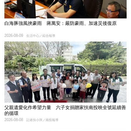
白海豚強風挾豪雨 蔣萬安：嚴防豪雨、加速災後復原
2026-08-09
生活中心／綜合報導
父親遺愛化作希望力量 六子女捐贈家扶南投映全號延續善
的循環
2026-08-08
記者扶小萍／南投報導