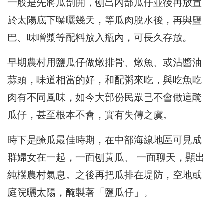
一般是先將瓜剖開，刨出內部瓜仔並後再放置
於太陽底下曝曬幾天，等瓜肉脫水後，再與鹽
巴、味噌漿等配料放入瓶內，可長久存放。
早期農村用鹽瓜仔做燉排骨、燉魚、或沾醬油
蒜頭，味道相當的好，和配粥來吃，與吃魚吃
肉有不同風味，如今大部份民眾已不會做這醃
瓜仔，甚至根本不會，實有失傳之虞。
時下是醃瓜最佳時期，在中部海線地區可見成
群婦女在一起，一面刨黃瓜、 一面聊天，顯出
純樸農村氣息。之後再把瓜排在堤防，空地或
庭院曬太陽，醃製著「鹽瓜仔」。