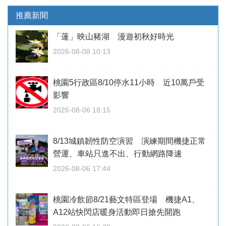
推薦新聞
「蓮」映山豬湖 漫遊初秋好時光
2026-08-08 10:13
桃園5行政區8/10停水11小時 近10萬戶受
影響
2026-08-06 18:15
8/13城鎮韌性防空演習 演練期間機捷正常
營運、車站只進不出、行動網路降速
2026-08-06 17:44
桃園冷飲節8/21藝文特區登場 機捷A1、
A12站快閃店暖身活動即日搶先開跑