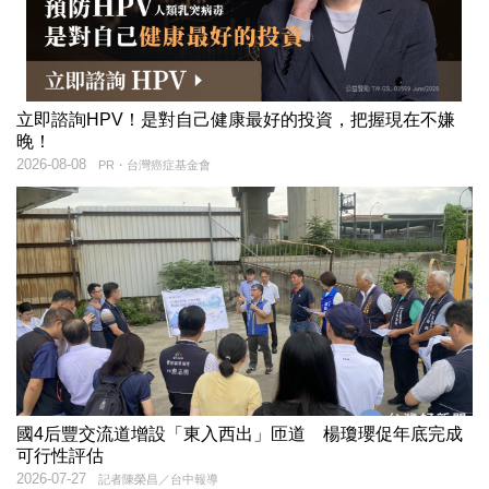
立即諮詢HPV！是對自己健康最好的投資，把握現在不嫌
晚！
2026-08-08
PR・台灣癌症基金會
國4后豐交流道增設「東入西出」匝道 楊瓊瓔促年底完成
可行性評估
2026-07-27
記者陳榮昌／台中報導