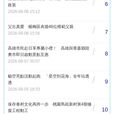
/
6
政策
2026-08-06 15:12
父出真愛 楊梅區表揚46位模範父親
/
7
2026-08-06 15:56
高雄市民赴日享專屬小禮！ 高雄與青森縣陸
/
8
奧市即日啟動景點互惠
2026-08-07 00:07
貓空亮點活動起跑 「星空到花海」全年玩透
/
9
透
2026-08-05 18:33
保存眷村文化再跨一步 桃園馬祖新村第4期修
/
10
復工程動工