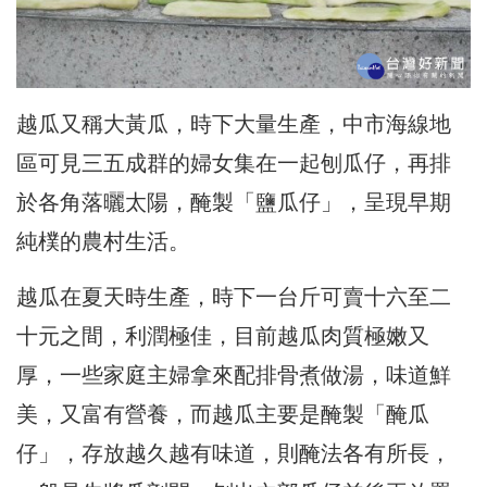
越瓜又稱大黃瓜，時下大量生產，中市海線地
區可見三五成群的婦女集在一起刨瓜仔，再排
於各角落曬太陽，醃製「鹽瓜仔」，呈現早期
純樸的農村生活。
越瓜在夏天時生產，時下一台斤可賣十六至二
十元之間，利潤極佳，目前越瓜肉質極嫩又
厚，一些家庭主婦拿來配排骨煮做湯，味道鮮
美，又富有營養，而越瓜主要是醃製「醃瓜
仔」，存放越久越有味道，則醃法各有所長，