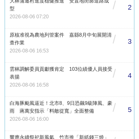
大林蒲遷村進度穩健推進 安置地街廓道路成
/
2
型
2026-08-06 07:20
原核准視為農地列管案件 嘉縣8月中旬展開清
/
3
查作業
2026-08-06 16:53
雲林調解委員貢獻獲肯定 103位績優人員接受
/
4
表揚
2026-08-06 16:58
白海豚颱風逼近！北市8、9日恐飆9級陣風、豪
/
5
雨 蔣萬安指示「料敵從寬」全面整備
2026-08-06 16:00
響應永續祭祀新風氣 竹市推「新紙錢三燒」