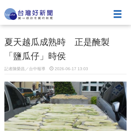
夏天越瓜成熟時 正是醃製
「鹽瓜仔」時侯
記者陳榮昌／台中報導
2026-06-17 13:03