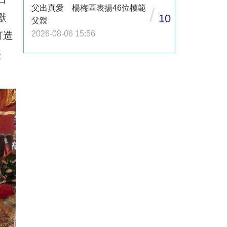
父出真愛 楊梅區表揚46位模範
/
獻
10
父親
2026-08-06 15:56
打造
盛