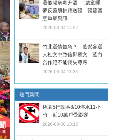
暑假腸病毒升溫！1歲童睡
夢反覆肌抽躍送醫 醫籲留
意重症警訊
2026-08-04 14:57
竹北選情告急？ 藍營參選
人杜文中致信鄭麗文：藍白
合作絕不能喪失尊嚴
2026-08-04 11:28
熱門新聞
桃園5行政區8/10停水11小
時 近10萬戶受影響
2026-08-06 18:15