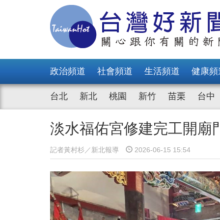
政治頻道
社會頻道
生活頻道
健康頻
台北
新北
桃園
新竹
苗栗
台中
淡水福佑宮修建完工開廟
記者黃村杉／新北報導
2026-06-15 15:54