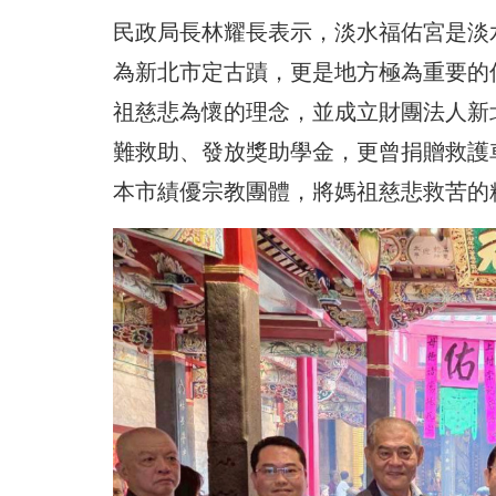
民政局長林耀長表示，淡水福佑宮是淡水
為新北市定古蹟，更是地方極為重要的
祖慈悲為懷的理念，並成立財團法人新
難救助、發放獎助學金，更曾捐贈救護
本市績優宗教團體，將媽祖慈悲救苦的