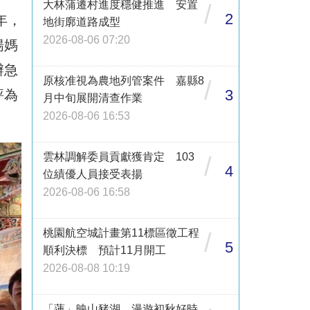
大林蒲遷村進度穩健推進 安置
/
2
年，
地街廓道路成型
2026-08-06 07:20
揚媽
辦急
原核准視為農地列管案件 嘉縣8
/
3
評為
月中旬展開清查作業
2026-08-06 16:53
雲林調解委員貢獻獲肯定 103
/
4
位績優人員接受表揚
2026-08-06 16:58
桃園航空城計畫第11標區徵工程
/
5
順利決標 預計11月開工
2026-08-08 10:19
「蓮」映山豬湖 漫遊初秋好時