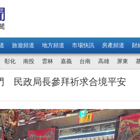
道
旅遊頻道
地方頻道
市場快訊
房產頻道
財
彰化
南投
雲林
嘉義
台南
高雄
屏東
門 民政局長參拜祈求合境平安