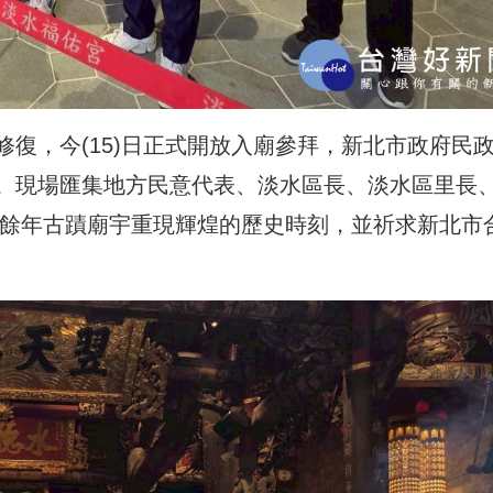
復，今(15)日正式開放入廟參拜，新北市政府
民
。現場匯集地方民意代表、淡水區長、淡水區里長
0 餘年古蹟廟宇重現輝煌的歷史時刻，並祈
求新北市