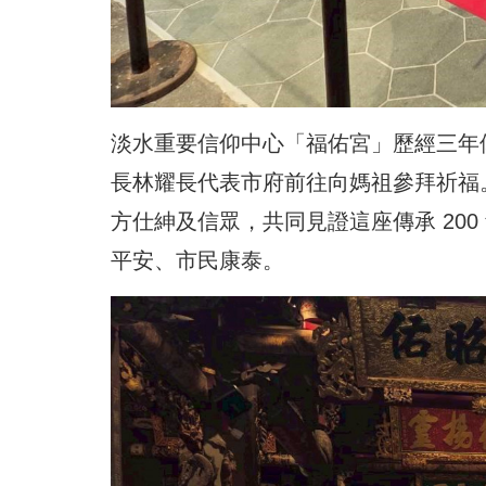
淡水重要信仰中心「福佑宮」歷經三年修
長林耀長代表市府前往向媽祖參拜祈福
方仕紳及信眾，共同見證這座傳承 20
平安
、市民康泰。