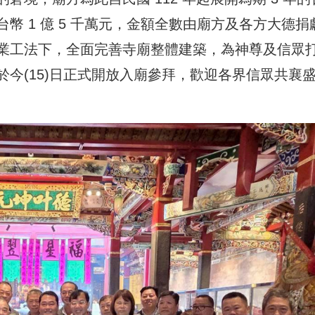
幣 1 億 5 千萬元，金額全數由廟方及各方大德捐
業工法下，全面完善寺廟整體建築，為神尊及信眾
今(15)日正式開放入廟參拜，歡迎各界信眾共襄