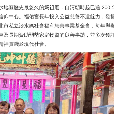
地區歷史最悠久的媽祖廟，自清朝時起已逾 200 
信仰中心。福佑宮長年投入公益慈善不遺餘力，發
北市私立淡水媽社會福利慈善事業基金會，每年舉
車及長期資助弱勢家庭物資的良善事蹟，並多次獲
精神實踐於現代社會。