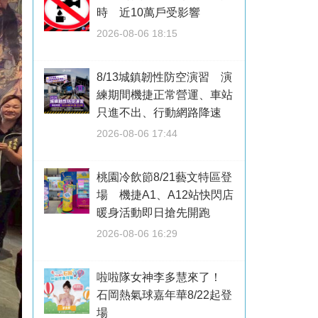
時 近10萬戶受影響
2026-08-06 18:15
8/13城鎮韌性防空演習 演
練期間機捷正常營運、車站
只進不出、行動網路降速
2026-08-06 17:44
桃園冷飲節8/21藝文特區登
場 機捷A1、A12站快閃店
暖身活動即日搶先開跑
2026-08-06 16:29
啦啦隊女神李多慧來了！
石岡熱氣球嘉年華8/22起登
場