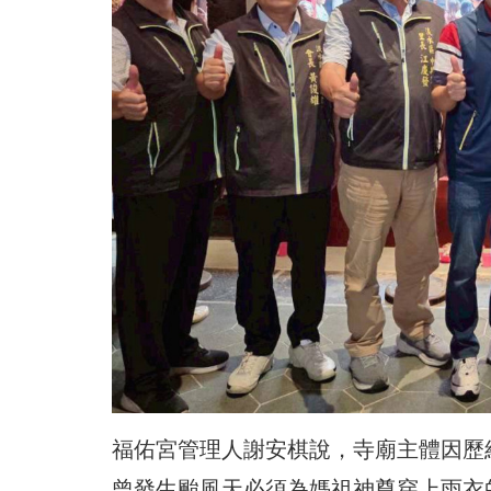
福佑宮管理人謝安棋說，寺廟主體因歷經
曾發生颱風天必須為媽祖神尊穿上雨衣的窘