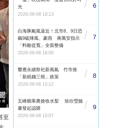
/
6
光
2026-08-08 10:13
白海豚颱風逼近！北市8、9日恐
/
7
飆9級陣風、豪雨 蔣萬安指示
「料敵從寬」全面整備
2026-08-06 16:00
響應永續祭祀新風氣 竹市推
/
8
「新紙錢三燒」政策
2026-08-06 15:12
五峰鄉果農搶收水梨 徐欣瑩臉
/
9
書發起認購
2026-08-08 10:07
甚至
古