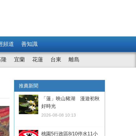
經頻道
善知識
基隆
宜蘭
花蓮
台東
離島
推薦新聞
「蓮」映山豬湖 漫遊初秋
好時光
2026-08-08 10:13
桃園5行政區8/10停水11小