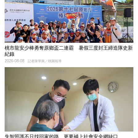
桃市龍安少棒勇奪原鄉盃二連霸 暑假三度封王締造隊史新
紀錄
2026-08-08
記者陳華興／桃園報導
失智照護不只找回家的路 更要補上社會安全網缺口