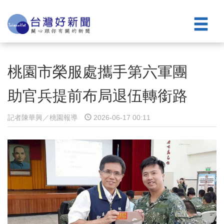
桃園市榮服處攜手第六軍團
助官兵提前布局退伍轉銜路
記者陳華興／桃園報導
2026-06-17 00:11