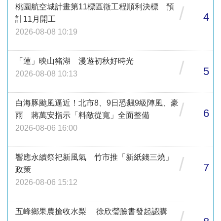
桃園航空城計畫第11標區徵工程順利決標 預
/
4
計11月開工
2026-08-08 10:19
「蓮」映山豬湖 漫遊初秋好時光
/
5
2026-08-08 10:13
白海豚颱風逼近！北市8、9日恐飆9級陣風、豪
/
6
雨 蔣萬安指示「料敵從寬」全面整備
2026-08-06 16:00
響應永續祭祀新風氣 竹市推「新紙錢三燒」
/
7
政策
2026-08-06 15:12
五峰鄉果農搶收水梨 徐欣瑩臉書發起認購
/