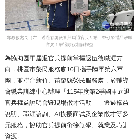
鄭源敏處長（左）透過有獎徵答與屆退官兵互動，並頒發禮品鼓勵
官兵了解退除役相關權益
為協助國軍屆退官兵提前掌握退伍後職涯方
向，桃園市榮民服務處16日攜手陸軍第六軍
團，並聯合新竹、苗栗縣榮民服務處，於輔導
會職業訓練中心辦理「115年度第2季國軍屆退
官兵權益說明會暨現場徵才活動」，透過權益
說明、職涯諮詢、AI模擬面試及企業徵才等多
元服務，協助官兵提前銜接就學、就業及職訓
資源。