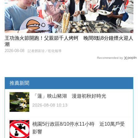
王功漁火節開跑！父親節千人烤蚵 晚間8點8分鐘煙火迎人
潮
2026-08-08
記者鄧富珍／彰化報導
Recommended by
推薦新聞
「蓮」映山豬湖 漫遊初秋好時光
2026-08-08 10:13
桃園5行政區8/10停水11小時 近10萬戶受
影響