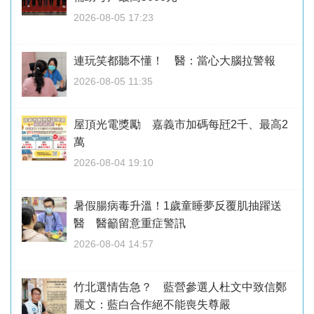
2026-08-05 17:23
連玩笑都聽不懂！ 醫：當心大腦拉警報
2026-08-05 11:35
屋頂光電獎勵 嘉義市加碼每瓩2千、最高2
萬
2026-08-04 19:10
暑假腸病毒升溫！1歲童睡夢反覆肌抽躍送
醫 醫籲留意重症警訊
2026-08-04 14:57
竹北選情告急？ 藍營參選人杜文中致信鄭
麗文：藍白合作絕不能喪失尊嚴