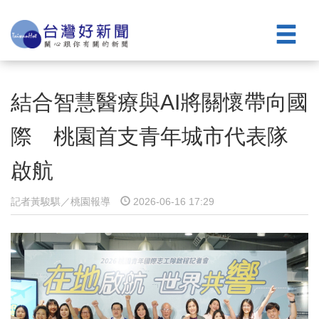
結合智慧醫療與AI將關懷帶向國
際 桃園首支青年城市代表隊
啟航
記者黃駿騏／桃園報導
2026-06-16 17:29