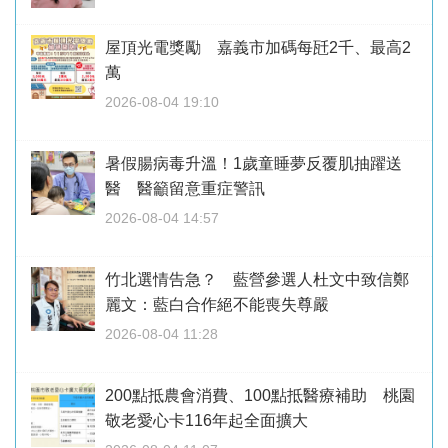
屋頂光電獎勵 嘉義市加碼每瓩2千、最高2
萬
2026-08-04 19:10
暑假腸病毒升溫！1歲童睡夢反覆肌抽躍送
醫 醫籲留意重症警訊
2026-08-04 14:57
竹北選情告急？ 藍營參選人杜文中致信鄭
麗文：藍白合作絕不能喪失尊嚴
2026-08-04 11:28
200點抵農會消費、100點抵醫療補助 桃園
敬老愛心卡116年起全面擴大