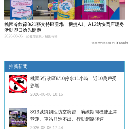
桃園冷飲節8/21藝文特區登場 機捷A1、A12站快閃店暖身
活動即日搶先開跑
2026-08-06
記者黃駿騏／桃園報導
Recommended by
推薦新聞
桃園5行政區8/10停水11小時 近10萬戶受
影響
2026-08-06 18:15
8/13城鎮韌性防空演習 演練期間機捷正常
營運、車站只進不出、行動網路降速
2026-08-06 17:44