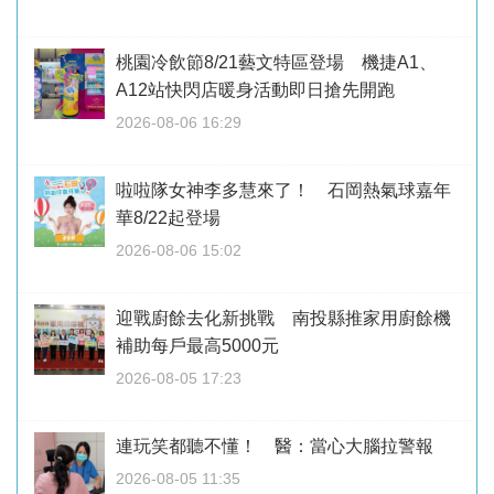
桃園冷飲節8/21藝文特區登場 機捷A1、
A12站快閃店暖身活動即日搶先開跑
2026-08-06 16:29
啦啦隊女神李多慧來了！ 石岡熱氣球嘉年
華8/22起登場
2026-08-06 15:02
迎戰廚餘去化新挑戰 南投縣推家用廚餘機
補助每戶最高5000元
2026-08-05 17:23
連玩笑都聽不懂！ 醫：當心大腦拉警報
2026-08-05 11:35