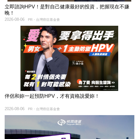
立即諮詢HPV！是對自己健康最好的投資，把握現在不嫌
晚！
2026-08-06
PR・台灣癌症基金會
伴侶和妳一起預防HPV，才有資格說愛妳！
2026-08-06
PR・台灣癌症基金會