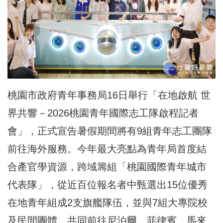
桃園市政府青年事務局16日舉行「在地啟航 世
界共響－2026桃園青年國際志工隊啟程記者
會」，正式宣告暑假期間將有9組青年志工團隊
前往海外服務。今年最大亮點為青年局首度結
合產官學資源，跨域籌組「桃園國際青年城市
代表隊」，從近百位報名者中甄選出15位優秀
在地青年組成2支旗艦隊伍，並與7組大專院校
及民間團體，共同前往尼泊爾、菲律賓、馬來