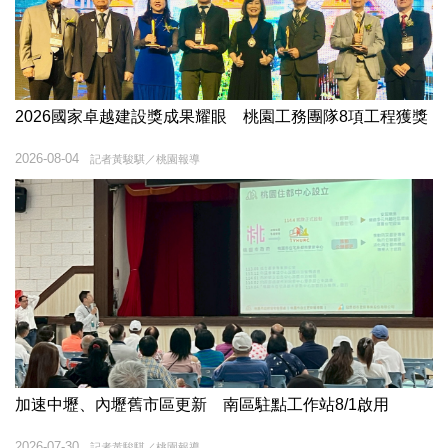
2026國家卓越建設獎成果耀眼 桃園工務團隊8項工程獲獎
2026-08-04
記者黃駿騏／桃園報導
加速中壢、內壢舊市區更新 南區駐點工作站8/1啟用
2026-07-30
記者黃駿騏／桃園報導