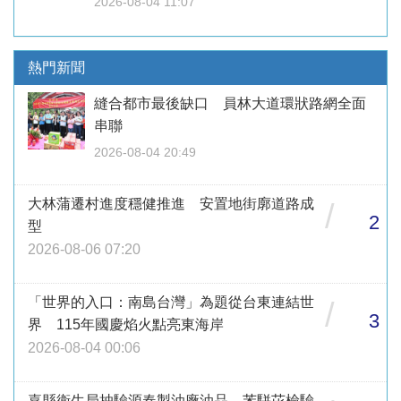
2026-08-04 11:07
熱門新聞
縫合都市最後缺口 員林大道環狀路網全面
串聯
2026-08-04 20:49
大林蒲遷村進度穩健推進 安置地街廓道路成
/
2
型
2026-08-06 07:20
「世界的入口：南島台灣」為題從台東連結世
/
3
界 115年國慶焰火點亮東海岸
2026-08-04 00:06
嘉縣衛生局抽驗源春製油廠油品 苯駢芘檢驗