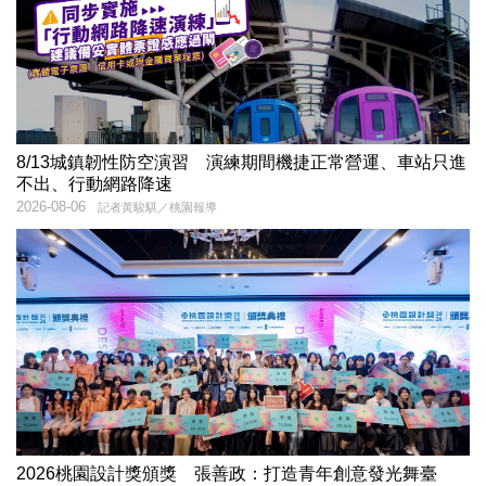
8/13城鎮韌性防空演習 演練期間機捷正常營運、車站只進
不出、行動網路降速
2026-08-06
記者黃駿騏／桃園報導
2026桃園設計獎頒獎 張善政：打造青年創意發光舞臺