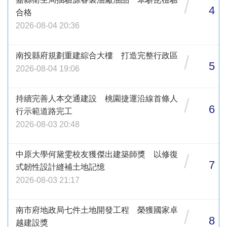
/
4
合格
2026-08-04 20:36
南投縣府規劃重建綜合大樓 打造完整行政區
/
5
2026-08-04 19:06
持續完善人本交通建設 桃園捷運沿線首條人
/
6
行示範道路完工
2026-08-03 20:48
中原大學何黛雯校友獲傑出建築師獎 以修復
/
7
式韌性設計縫補土地記憶
2026-08-03 21:17
南市府地政局七件土地開發工程 榮獲國家卓
/
8
越建設獎