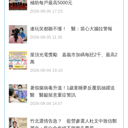
補助每戶最高5000元
2026-08-05 17:23
連玩笑都聽不懂！ 醫：當心大腦拉警報
2026-08-05 11:35
屋頂光電獎勵 嘉義市加碼每瓩2千、最高2
萬
2026-08-04 19:10
暑假腸病毒升溫！1歲童睡夢反覆肌抽躍送
醫 醫籲留意重症警訊
2026-08-04 14:57
竹北選情告急？ 藍營參選人杜文中致信鄭