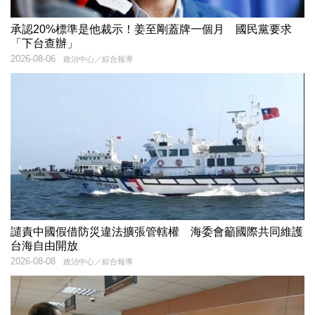
承認20%標準是他裁示！姜至剛蓋牌一個月 國民黨要求
「下台查辦」
2026-08-06
政治中心／綜合報導
譴責中國假借防災違法擴張管轄權 海委會籲國際共同維護
台海自由開放
2026-08-08
政治中心／綜合報導