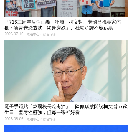
「716三周年居住正義」論壇 柯文哲、黃國昌攜專家痛
批：新青安恐造就「終身房奴」、社宅承諾不容跳票
2026-07-16
政治中心／綜合報導
電子手鐶貼「萊爾校長吃毒油」 陳佩琪放閃祝柯文哲67歲
生日：羞辱性極強，但每一張都好看
2026-08-06
政治中心／綜合報導