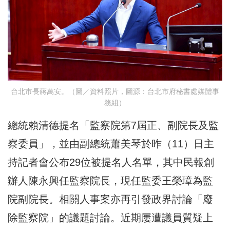
台北市長蔣萬安。（圖／資料照片，圖源：台北市府秘書處媒體事
務組）
總統賴清德提名「監察院第7屆正、副院長及監
察委員」，並由副總統蕭美琴於昨（11）日主
持記者會公布29位被提名人名單，其中民報創
辦人陳永興任監察院長，現任監委王榮璋為監
院副院長。相關人事案亦再引發政界討論「廢
除監察院」的議題討論。近期屢遭議員質疑上