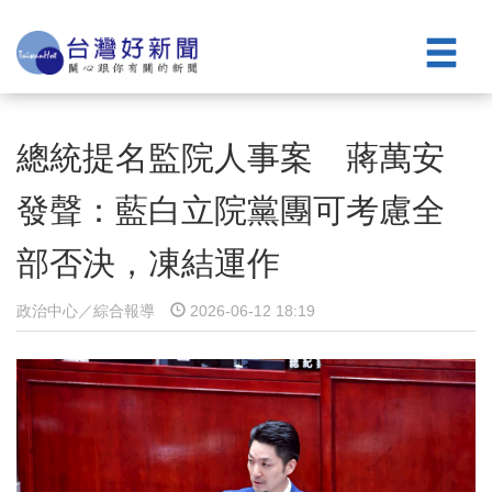
總統提名監院人事案 蔣萬安
發聲：藍白立院黨團可考慮全
部否決，凍結運作
政治中心／綜合報導
2026-06-12 18:19