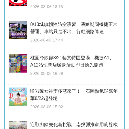
2026-08-06 18:15
8/13城鎮韌性防空演習 演練期間機捷正常
營運、車站只進不出、行動網路降速
2026-08-06 17:44
桃園冷飲節8/21藝文特區登場 機捷A1、
A12站快閃店暖身活動即日搶先開跑
2026-08-06 16:29
啦啦隊女神李多慧來了！ 石岡熱氣球嘉年
華8/22起登場
2026-08-06 15:02
迎戰廚餘去化新挑戰 南投縣推家用廚餘機