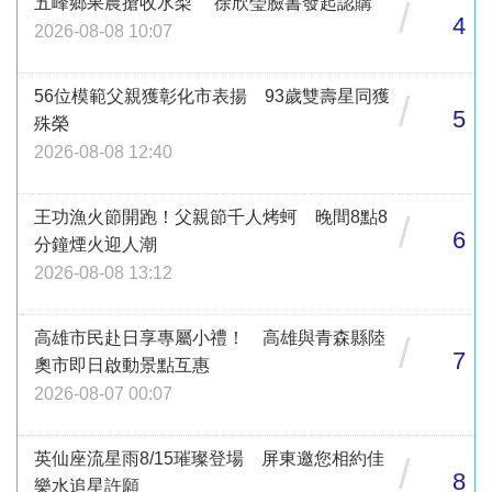
五峰鄉果農搶收水梨 徐欣瑩臉書發起認購
/
4
2026-08-08 10:07
56位模範父親獲彰化市表揚 93歲雙壽星同獲
/
5
殊榮
2026-08-08 12:40
王功漁火節開跑！父親節千人烤蚵 晚間8點8
/
6
分鐘煙火迎人潮
2026-08-08 13:12
高雄市民赴日享專屬小禮！ 高雄與青森縣陸
/
7
奧市即日啟動景點互惠
2026-08-07 00:07
英仙座流星雨8/15璀璨登場 屏東邀您相約佳
/
8
樂水追星許願