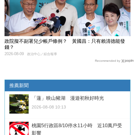
政院擬不副署兒少帳戶條例？ 黃國昌：只有賴清德能發
錢？
2026-08-09
政治中心／綜合報導
Recommended by
推薦新聞
「蓮」映山豬湖 漫遊初秋好時光
2026-08-08 10:13
桃園5行政區8/10停水11小時 近10萬戶受
影響