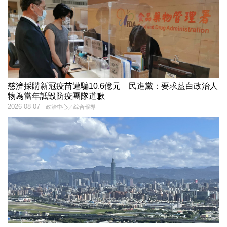
慈濟採購新冠疫苗遭騙10.6億元 民進黨：要求藍白政治人
物為當年詆毀防疫團隊道歉
2026-08-07
政治中心／綜合報導