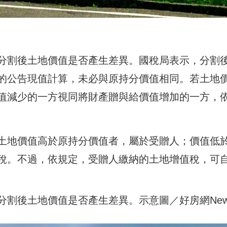
分割後土地價值是否產生差異。國稅局表示，分割
的公告現值計算，未必與原持分價值相同。若土地
值減少的一方視同將財產贈與給價值增加的一方，
土地價值高於原持分價值者，屬於受贈人；價值低
稅。不過，依規定，受贈人繳納的土地增值稅，可
分割後土地價值是否產生差異。示意圖／好房網New