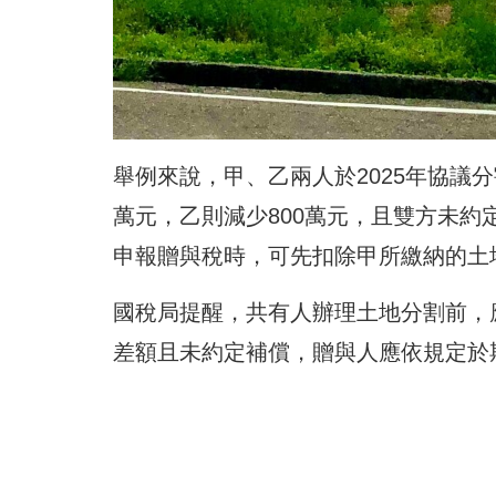
舉例來說，甲、乙兩人於2025年協議
萬元，乙則減少800萬元，且雙方未約
申報贈與稅時，可先扣除甲所繳納的土
國稅局提醒，共有人辦理土地分割前，
差額且未約定補償，贈與人應依規定於