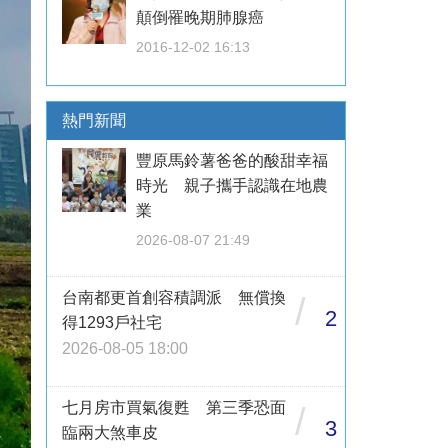
顛倒罹晚期肺腺癌
2016-12-02 16:13
熱門新聞
豐原馬鈴薯爸爸的酸甜幸福
時光 親子攜手認識在地農
業
2026-08-07 21:49
台南都更首創容積調派 無償換
/
2
得1293戶社宅
2026-08-05 18:00
七月房市買氣復甦 第三季恐面
/
3
臨兩大煞車皮