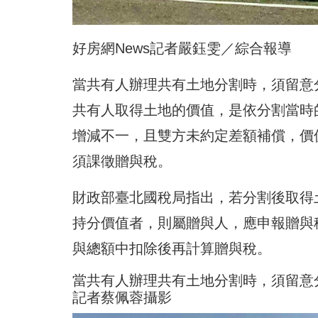
好房網News記者嚴鈺雯／綜合報導
當共有人辦理共有土地分割時，須留意
共有人取得土地的價值，是依分割當時
增減不一，且雙方未約定差額補償，價
須課徵贈與稅。
財政部臺北國稅局指出，若分割後取得
持分價值者，則屬贈與人，應申報贈與
與總額中扣除後再計算贈與稅。
當共有人辦理共有土地分割時，須留意
記者蔡佩蓉攝影