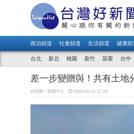
政治頻道
社會頻道
生活頻道
健康頻
台北
新北
桃園
新竹
苗栗
台中
差一步變贈與！共有土地
好房網／新聞中心
2026-06-11 17:26