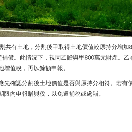
分割共有土地，分割後甲取得土地價值較原持分增加8
定補償。此情況下，視同乙贈與甲800萬元財產。乙
地增值稅，再以餘額申報。
應先確認分割後土地價值是否與原持分相符。若有
期限內申報贈與稅，以免遭補稅或處罰。