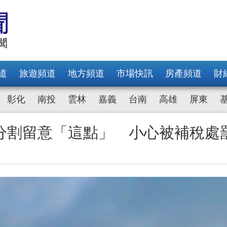
道
旅遊頻道
地方頻道
市場快訊
房產頻道
財
彰化
南投
雲林
嘉義
台南
高雄
屏東
分割留意「這點」 小心被補稅處