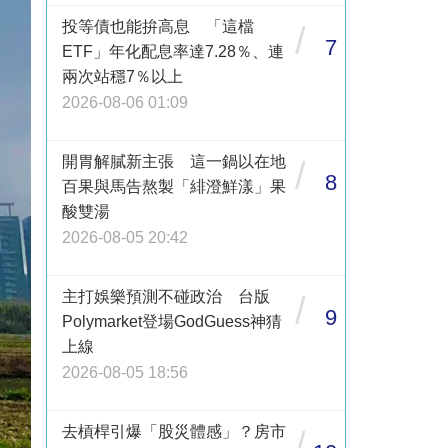
投等債也能拚高息 「這檔
/
7
ETF」年化配息率達7.28％、連
兩次站穩7％以上
2026-08-06 01:09
開胃解膩新主張 這一鍋以在地
/
8
百果與馬告熬製「緋澄鮮漾」果
酸雙湯
2026-08-05 20:42
主打娛樂預測不碰政治 台版
/
9
Polymarket登場GodGuess神猜
上線
2026-08-05 18:56
去槓桿引爆「股災體感」？房市
/