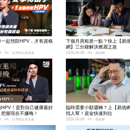
妳一起預防HPV，才有資格
下個月房租差一點？快上【易
！
網】三分鐘解決燃眉之急
8
2026-08-08
PR・台灣癌症基金會
PR・易借網
詢HPV！是對自己健康最好
臨時需要小額週轉？上【易借
，把握現在不嫌晚！
找人幫！資金快速到位
8
2026-08-08
PR・台灣癌症基金會
PR・易借網