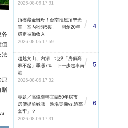
2026-08-06 17:31
頂樓藏金雞母！台南推屋頂型光
/
4
電「室內秒降5度」 開創20年
後各
穩定被動收入
2026-08-05 17:59
價值
依法
超越文山、內湖！北投「房價高
/
5
攀不起」季漲7％ 下一步超車南
港
於原
2026-08-06 17:32
自贈
專題／高鐵翻轉宜蘭50年房市！
/
6
房價提前喊漲「進場契機vs.追高
套牢」？
s
2026-08-06 17:31