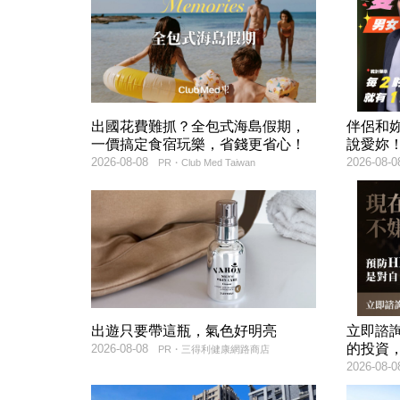
出國花費難抓？全包式海島假期，
伴侶和
一價搞定食宿玩樂，省錢更省心！
說愛妳
2026-08-08
2026-08-0
PR・Club Med Taiwan
出遊只要帶這瓶，氣色好明亮
立即諮
的投資
2026-08-08
PR・三得利健康網路商店
2026-08-0