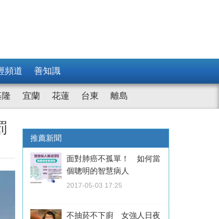
經頻道
善知識
基隆
宜蘭
花蓮
台東
離島
罰
推薦新聞
面對肺癌不孤單！ 如何當
個聰明的智慧病人
2017-05-03 17:25
不抽菸不下廚 女強人日夜