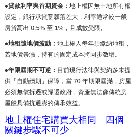
●貸款利率與首期資金：
地上權因無土地所有權
設定，銀行承貸意願落差大，利率通常較一般
房貸高出 0.5% 至 1%，且成數受限。
●地租隨地價波動：
地上權人每年須繳納地租，
若地價暴漲，持有的固定成本將同步激增。
●年限屆期不可逆：
目前現行法律與契約多未提
供「自動續期」保障，當 70 年期限屆滿，房屋
必須無償拆遷或歸還政府，資產無法像傳統房
屋般具備抗通膨的傳承效益。
地上權住宅購買大相同 四個
關鍵步驟不可少