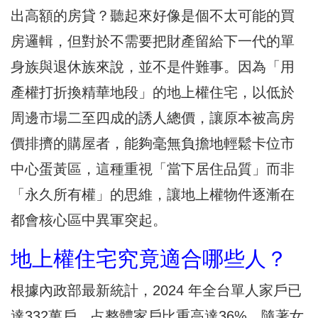
出高額的房貸？聽起來好像是個不太可能的買
房邏輯，但對於不需要把財產留給下一代的單
身族與退休族來說，並不是件難事。因為「用
產權打折換精華地段」的地上權住宅，以低於
周邊市場二至四成的誘人總價，讓原本被高房
價排擠的購屋者，能夠毫無負擔地輕鬆卡位市
中心蛋黃區，這種重視「當下居住品質」而非
「永久所有權」的思維，讓地上權物件逐漸在
都會核心區中異軍突起。
地上權住宅究竟適合哪些人？
根據內政部最新統計，2024 年全台單人家戶已
達332萬戶，占整體家戶比重高達36%。隨著女