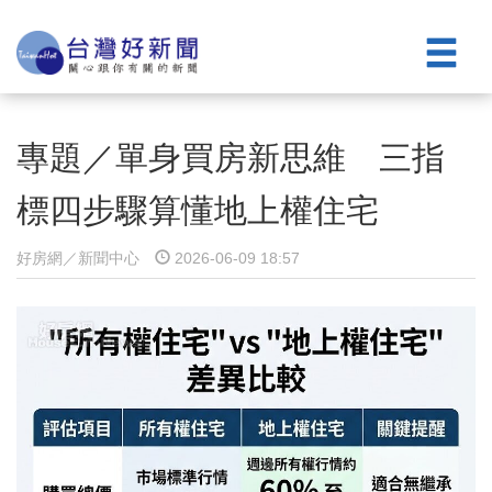
專題／單身買房新思維 三指
標四步驟算懂地上權住宅
好房網／新聞中心
2026-06-09 18:57