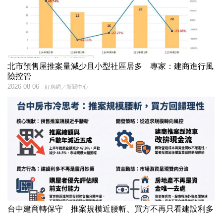
北市預售屋推案量減少且小型社區居多 專家：建商進行風
險控管
2026-08-06
好房網／新聞中心
台中建商轉保守 推案規模近腰斬、買方不再只看建設利多