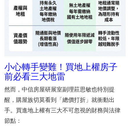
小心轉手變難！買地上權房子
前必看三大地雷
然而，中信房屋研展室副理莊思敏也特別提
醒，購屋族切莫看到「總價打折」就衝動出
手。買進地上權有三大不可忽視的財務與法律
節點：