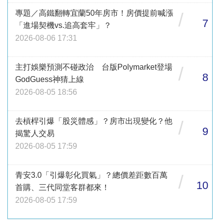
專題／高鐵翻轉宜蘭50年房市！房價提前喊漲
/
7
「進場契機vs.追高套牢」？
2026-08-06 17:31
主打娛樂預測不碰政治 台版Polymarket登場
/
8
GodGuess神猜上線
2026-08-05 18:56
去槓桿引爆「股災體感」？房市出現變化？他
/
9
揭驚人交易
2026-08-05 17:59
青安3.0「引爆彰化買氣」？總價差距數百萬
/
10
首購、三代同堂客群都來！
2026-08-05 17:59