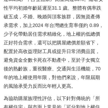
性平均初婚年齡延遲至31.1 歲、整體有偶率跌
破五成，不婚、晚婚與頂客族群，因無資產傳
承需求，加上2024 年台灣總生育率僅約 0.89，
少子化帶動居住需求精緻化，地上權的低總價
正好符合需求，還可以把購屋總價差額省下，
配置於高收益理財工具或提升日常消費品質，
避免資金全數卡死在不動產中，至於子女獨立
後的熟齡族，重視醫療、交通與生活機能，70
年的地上權使用年限，對他們來說，年限屆期
的風險承受力反而比年輕人更高。
為協助購屋族理性評估，以下針對傳統的「所
有權住宅」與市面上常見的「可分割地上權住