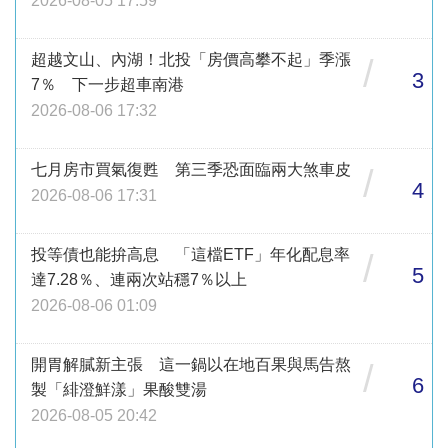
2026-08-05 17:59
超越文山、內湖！北投「房價高攀不起」季漲
/
3
7％ 下一步超車南港
2026-08-06 17:32
七月房市買氣復甦 第三季恐面臨兩大煞車皮
/
4
2026-08-06 17:31
投等債也能拚高息 「這檔ETF」年化配息率
/
5
達7.28％、連兩次站穩7％以上
2026-08-06 01:09
開胃解膩新主張 這一鍋以在地百果與馬告熬
/
6
製「緋澄鮮漾」果酸雙湯
2026-08-05 20:42