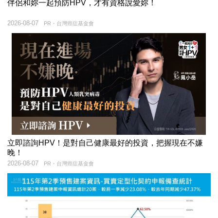
伴侶和妳一起預防HPV，才有資格說愛妳！
2026-08-07
PR・台灣癌症基金會
立即諮詢HPV！是對自己健康最好的投資，把握現在不嫌
晚！
2026-08-07
PR・台灣癌症基金會