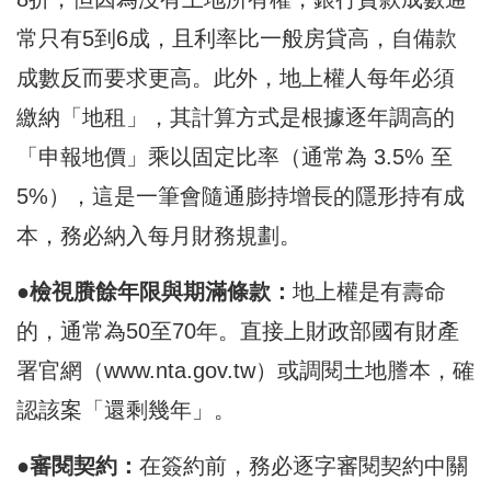
常只有5到6成，且利率比一般房貸高，自備款
成數反而要求更高。此外，地上權人每年必須
繳納「地租」，其計算方式是根據逐年調高的
「申報地價」乘以固定比率（通常為 3.5% 至
5%），這是一筆會隨通膨持增長的隱形持有成
本，務必納入每月財務規劃。
●檢視賸餘年限與期滿條款：
地上權是有壽命
的，通常為50至70年。直接上
財政部國有財產
署官網
（
www.nta.gov.tw
）或調閱土地謄本，確
認該案「還剩幾年」。
●審閱契約：
在簽約前，務必逐字審閱契約中關