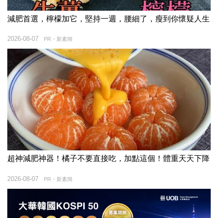
減肥首選，檸檬加它，堅持一週，腰細了，瘦到你懷疑人生
2026-08-07
PR・新素簡
超神減肥神器！橘子不要直接吃，加點這個！體重天天下降
2026-08-07
PR・新素簡