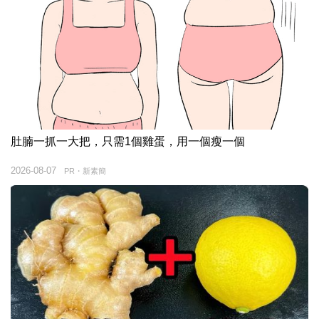
肚腩一抓一大把，只需1個雞蛋，用一個瘦一個
2026-08-07
PR・新素簡