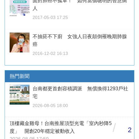
面對肺癌不孤單！ 如何當個聰明的智慧病
人
2017-05-03 17:25
不抽菸不下廚 女強人日夜顛倒罹晚期肺腺
癌
2016-12-02 16:13
熱門新聞
台南都更首創容積調派 無償換得1293戶社
宅
2026-08-05 18:00
頂樓藏金雞母！台南推屋頂型光電「室內秒降5
/
2
度」 開創20年穩定被動收入