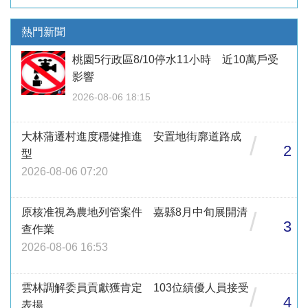
熱門新聞
桃園5行政區8/10停水11小時 近10萬戶受
影響
2026-08-06 18:15
大林蒲遷村進度穩健推進 安置地街廓道路成
/
2
型
2026-08-06 07:20
原核准視為農地列管案件 嘉縣8月中旬展開清
/
3
查作業
2026-08-06 16:53
雲林調解委員貢獻獲肯定 103位績優人員接受
/
4
表揚