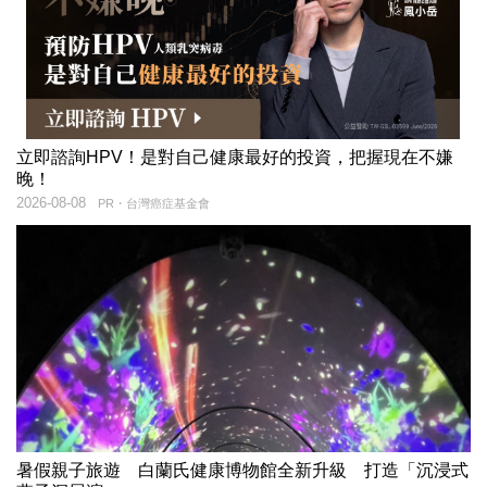
立即諮詢HPV！是對自己健康最好的投資，把握現在不嫌
晚！
2026-08-08
PR・台灣癌症基金會
暑假親子旅遊 白蘭氏健康博物館全新升級 打造「沉浸式