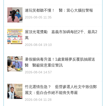
連玩笑都聽不懂！ 醫：當心大腦拉警報
2026-08-05 11:35
屋頂光電獎勵 嘉義市加碼每瓩2千、最高2
萬
2026-08-04 19:10
暑假腸病毒升溫！1歲童睡夢反覆肌抽躍送
醫 醫籲留意重症警訊
2026-08-04 14:57
竹北選情告急？ 藍營參選人杜文中致信鄭
麗文：藍白合作絕不能喪失尊嚴
2026-08-04 11:28