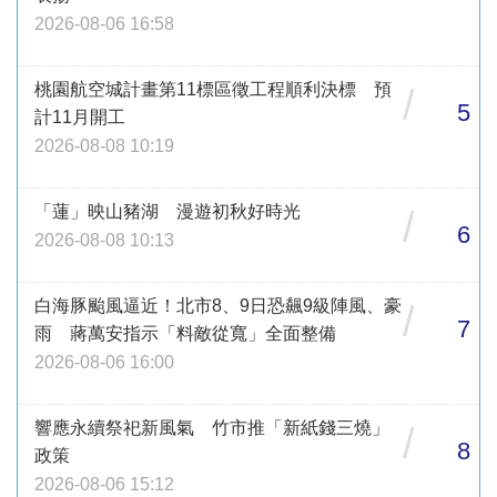
2026-08-06 16:58
桃園航空城計畫第11標區徵工程順利決標 預
/
5
計11月開工
2026-08-08 10:19
「蓮」映山豬湖 漫遊初秋好時光
/
6
2026-08-08 10:13
白海豚颱風逼近！北市8、9日恐飆9級陣風、豪
/
7
雨 蔣萬安指示「料敵從寬」全面整備
2026-08-06 16:00
響應永續祭祀新風氣 竹市推「新紙錢三燒」
/
8
政策
2026-08-06 15:12