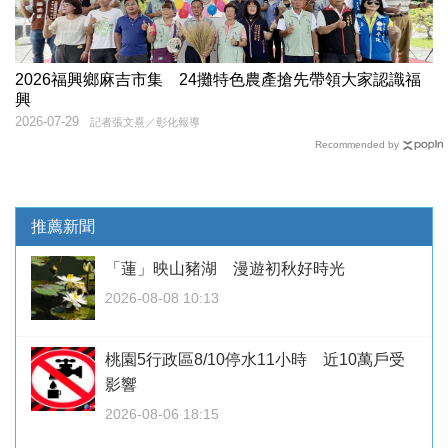
2026福興鄉麻吉市集 24攤特色農產搶先帶領大家認識福
興
2026-07-29
記者張文熹／彰化報導
Recommended by
推薦新聞
「蓮」映山豬湖 漫遊初秋好時光
2026-08-08 10:13
桃園5行政區8/10停水11小時 近10萬戶受
影響
2026-08-06 18:15