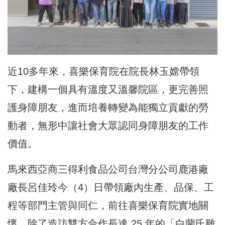
近10多年來，喜樂保育院在院長林玉嫦帶領
下，建構一個具有溫度又溫馨院區，更完善照
護身障朋友，進而培養轉變為能獨立貢獻的勞
動者，無形中讓社會大眾認同身障朋友的工作
價值。
馬來西亞商三得利食品公司台灣分公司鹿港廠
廠長呂佳玲今（4）日帶領廠內生產、品保、工
程等部門主管與同仁，前往喜樂保育院實地關
懷。除了造訪雙方合作長達 25 年的「白蘭氏雞