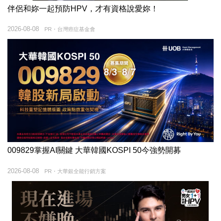
伴侶和妳一起預防HPV，才有資格說愛妳！
2026-08-08
PR・台灣癌症基金會
009829掌握AI關鍵 大華韓國KOSPI 50今強勢開募
2026-08-08
PR・大華銀全能行銷方案