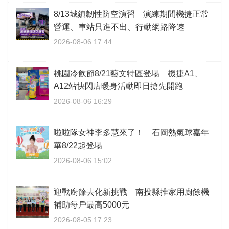
8/13城鎮韌性防空演習 演練期間機捷正常
營運、車站只進不出、行動網路降速
2026-08-06 17:44
桃園冷飲節8/21藝文特區登場 機捷A1、
A12站快閃店暖身活動即日搶先開跑
2026-08-06 16:29
啦啦隊女神李多慧來了！ 石岡熱氣球嘉年
華8/22起登場
2026-08-06 15:02
迎戰廚餘去化新挑戰 南投縣推家用廚餘機
補助每戶最高5000元
2026-08-05 17:23