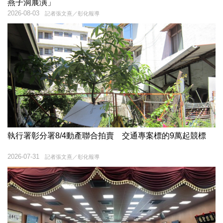
燕子洞展演」
2026-08-03
記者張文熹／彰化報導
執行署彰分署8/4動產聯合拍賣 交通專案標的9萬起競標
2026-07-31
記者張文熹／彰化報導