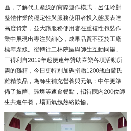
區，了解代工產線的實際運作模式，呂佳玲對
整體作業的穩定性與服務使用者投入態度表達
高度肯定，並大讚服務使用者在重複性包裝作
業中展現出專注與細心，成果品質不亞於工廠
標準產線。後轉往二林院區與師生互動同樂。
三得利自2019年起便連年贊助喜樂各項活動所
需的雞精，今日更特別加碼捐贈1200瓶白蘭氏
雞精飲品，為師生補充營養與元氣；中午更準
備了披薩、雞塊等速食餐點，招待院內200位師
生共進午餐，場面氣氛熱絡歡愉。