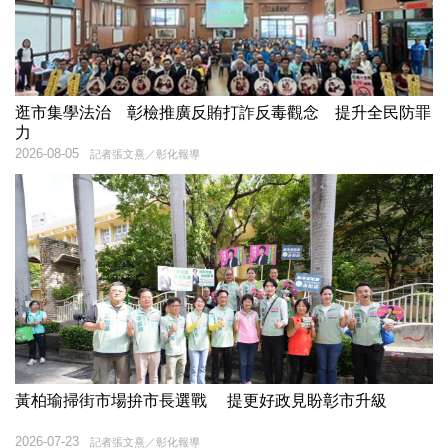
逛市集學法治 彰檢推廣反賄打詐反毒觀念 提升全民防罪
力
2026-08-05
記者張文熹／彰化報導
黃柏瑜掃街市場拚市長選戰 提更好政見盼彰市升級
2026-07-23
記者張文熹／彰化報導