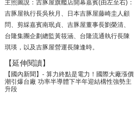
主照圖說：吉豚屋旗艦店開幕嘉賓(由左至右)：
吉豚屋執行長吳秋月、日本吉豚屋藤崎圭人顧
問、剪綵嘉賓南珉貞、吉豚屋董事長劉榮清、
台隆集團企劃總監黃筱涵、台隆流通執行長陳
琪瑛，以及吉豚屋營運長陳逢時。
【延伸閱讀】
【國內新聞】- 算力終點是電力！國際大廠漲價
潮引爆台廠 功率半導體下半年迎結構性強勢主
升段