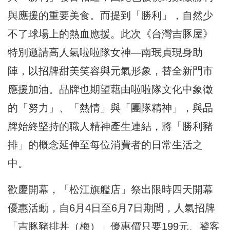
與應援的重要美食。而提到「勝利」，自然少
不了球場上的熱血應援。此次《台灣吉豚屋》
特別邀請高人氣啦啦隊女神—南珉貞現身助
陣，以招牌甜美笑容與元氣形象，替全新門市
應援加油。品牌也期望藉由啦啦隊文化中象徵
的「努力」、「熱情」與「團隊精神」，與品
牌始終堅持的職人精神產生連結，將「勝利豬
排」的概念延伸至每位消費者的日常生活之
中。
歡慶開幕，「松江旗艦店」祭出限時四天開幕
優惠活動，自6月4日至6月7日期間，人氣招牌
「吉豚豬排丼（梅）」優惠價只要199元、饕客