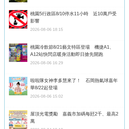
桃園5行政區8/10停水11小時 近10萬戶受
影響
2026-08-06 18:15
桃園冷飲節8/21藝文特區登場 機捷A1、
A12站快閃店暖身活動即日搶先開跑
2026-08-06 16:29
啦啦隊女神李多慧來了！ 石岡熱氣球嘉年
華8/22起登場
2026-08-06 15:02
屋頂光電獎勵 嘉義市加碼每瓩2千、最高2
萬