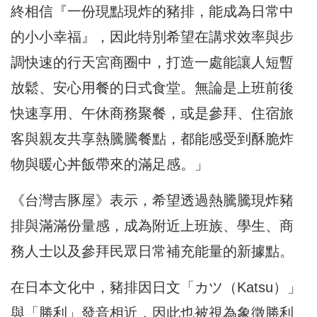
終相信『一份現點現炸的豬排，能成為日常中
的小小幸福』，因此特別希望在講求效率與步
調快速的行天宮商圈中，打造一處能讓人短暫
放鬆、安心用餐的日式食堂。無論是上班前後
快速享用、午休商務聚餐，或是參拜、住宿旅
客與親友共享熱騰騰餐點，都能感受到酥脆炸
物與暖心丼飯帶來的滿足感。」
《台灣吉豚屋》表示，希望透過熱騰騰現炸豬
排與滿滿份量感，成為附近上班族、學生、商
務人士以及參拜民眾日常補充能量的新據點。
在日本文化中，豬排因日文「カツ（Katsu）」
與「勝利」發音相近，因此也被視為象徵勝利