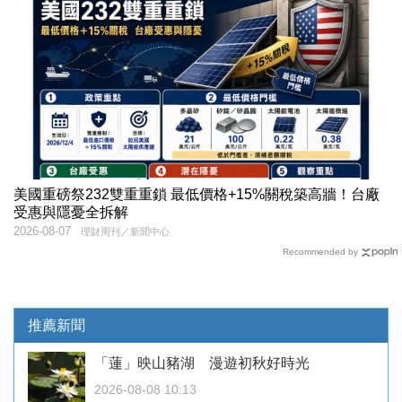
美國重磅祭232雙重重鎖 最低價格+15%關稅築高牆！台廠
受惠與隱憂全拆解
2026-08-07
理財周刊／新聞中心
Recommended by
推薦新聞
「蓮」映山豬湖 漫遊初秋好時光
2026-08-08 10:13