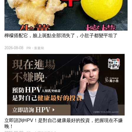
檸檬搭配它，臉上斑點全部消失了，小肚子都變平坦了
2026-08-08
PR・新素簡
立即諮詢HPV！是對自己健康最好的投資，把握現在不嫌
晚！