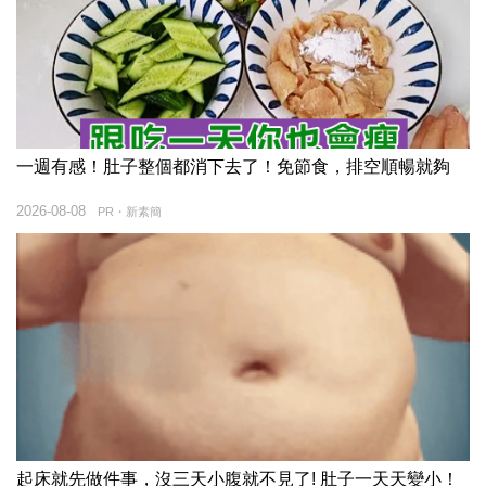
一週有感！肚子整個都消下去了！免節食，排空順暢就夠
2026-08-08
PR・新素簡
起床就先做件事，沒三天小腹就不見了! 肚子一天天變小！