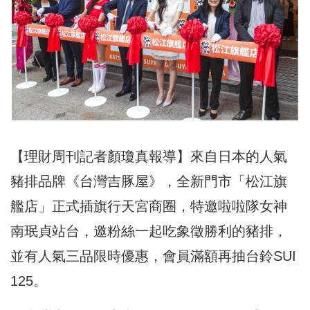
【理財周刊記者顏瓊真報導】來自日本的人氣
豬排品牌《台灣吉豚屋》，全新門市「松江旗
艦店」正式插旗行天宮商圈，特邀啦啦隊女神
南珉貞站台，邀粉絲一起吃象徵勝利的豬排，
並有人氣三品限時優惠，會員滿額再抽台鈴SUI
125。