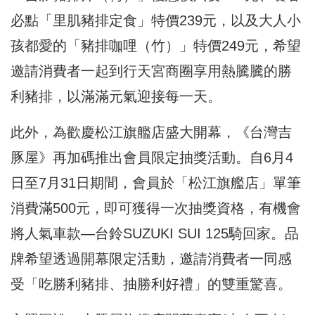
必點「里肌豬排定食」特價239元，以及大人小
孩都愛的「豬排咖哩（竹）」特價249元，希望
邀請消費者一起到行天宮商圈享用熱騰騰的勝
利豬排，以滿滿元氣迎接每一天。
此外，為歡慶松江旗艦店盛大開幕，《台灣吉
豚屋》再加碼推出會員限定抽獎活動。自6月4
日至7月31日期間，會員於「松江旗艦店」單筆
消費滿500元，即可獲得一次抽獎資格，有機會
將人氣車款—台鈴SUZUKI SUI 125騎回家。品
牌希望透過開幕限定活動，邀請消費者一同感
受「吃勝利豬排、抽勝利好禮」的雙重驚喜。