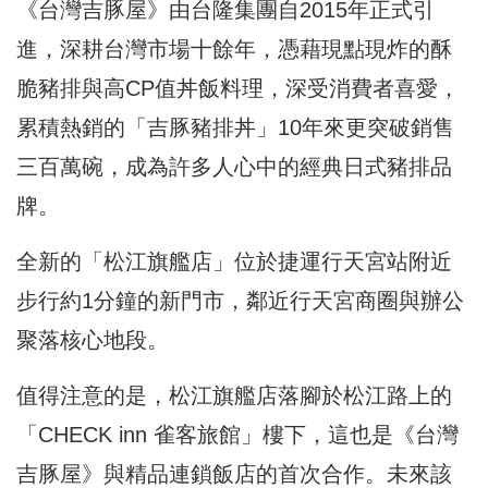
《台灣吉豚屋》由台隆集團自2015年正式引
進，深耕台灣市場十餘年，憑藉現點現炸的酥
脆豬排與高CP值丼飯料理，深受消費者喜愛，
累積熱銷的「吉豚豬排丼」10年來更突破銷售
三百萬碗，成為許多人心中的經典日式豬排品
牌。
全新的「松江旗艦店」位於捷運行天宮站附近
步行約1分鐘的新門市，鄰近行天宮商圈與辦公
聚落核心地段。
值得注意的是，松江旗艦店落腳於松江路上的
「CHECK inn 雀客旅館」樓下，這也是《台灣
吉豚屋》與精品連鎖飯店的首次合作。未來該