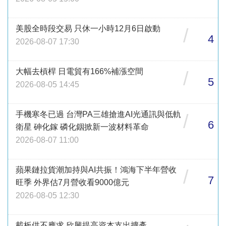
美股全時段交易 只休一小時12月6日啟動
/
4
2026-08-07 17:30
大幅去槓桿 日電貿有166%補漲空間
/
5
2026-08-05 14:45
手機寒冬已過 台灣PA三雄搶進AI光通訊與低軌
/
6
衛星 砷化鎵 磷化銦掀新一波材料革命
2026-08-07 11:00
蘋果鏈拉貨潮加持與AI共振！鴻海下半年營收
/
7
旺季 外界估7月營收看9000億元
2026-08-05 12:30
載板供不應求 欣興提高資本支出擴產