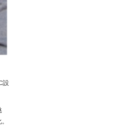
C設
挑
化。