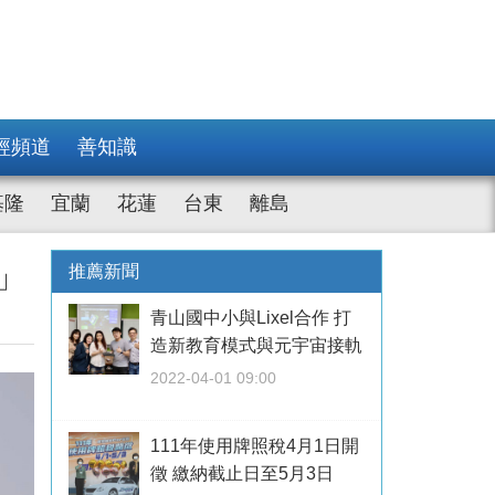
經頻道
善知識
基隆
宜蘭
花蓮
台東
離島
」
推薦新聞
青山國中小與Lixel合作 打
造新教育模式與元宇宙接軌
2022-04-01 09:00
111年使用牌照稅4月1日開
徵 繳納截止日至5月3日