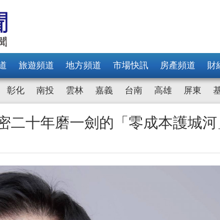
道
旅遊頻道
地方頻道
市場快訊
房產頻道
財
彰化
南投
雲林
嘉義
台南
高雄
屏東
揭密二十年磨一劍的「零成本護城河