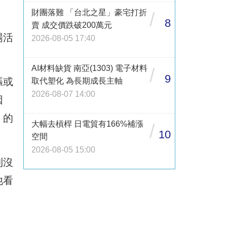
財團落難 「台北之星」豪宅打折
/
8
賣 成交價跌破200萬元
場活
2026-08-05 17:40
。
AI材料缺貨 南亞(1303) 電子材料
/
9
漲或
取代塑化 為長期成長主軸
2026-08-07 14:00
因
」的
大幅去槓桿 日電貿有166%補漲
/
10
空間
2026-08-05 15:00
則沒
他看