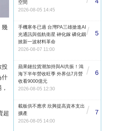
4
空間
2026-08-05 14:45
，幾
手機寒冬已過 台灣PA三雄搶進AI
/
5
光通訊與低軌衛星 砷化鎵 磷化銦
掀新一波材料革命
2026-08-07 11:00
數投
蘋果鏈拉貨潮加持與AI共振！鴻
/
6
海下半年營收旺季 外界估7月營
為什
收看9000億元
場，
2026-08-05 12:30
載板供不應求 欣興提高資本支出
/
7
賣超
擴產
2026-08-05 14:00