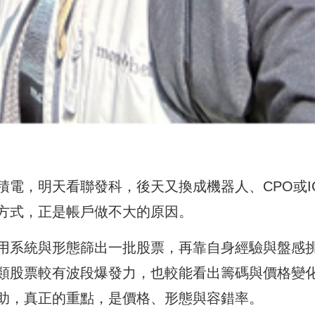
電，明天看聯發科，後天又換成機器人、CPO或I
方式，正是帳戶做不大的原因。
用系統與形態篩出一批股票，再靠自身經驗與盤感
類股票較有波段爆發力，也較能看出籌碼與價格變
助，真正的重點，是價格、形態與容錯率。