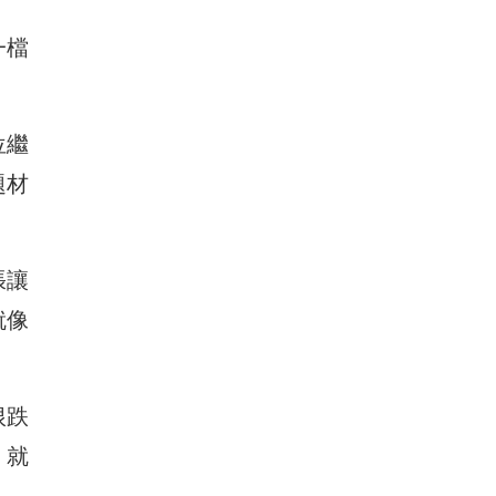
一檔
位繼
題材
張讓
就像
根跌
，就