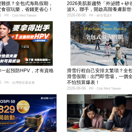
費難抓？全包式海島假期，
2026美肌新趨勢「外泌體＋矽
定食宿玩樂，省錢更省心！
波X」聯手，開啟高階養膚新世
6
2026-08-06
PR・Club Med Taiwan
PR・矽谷電波X
妳一起預防HPV，才有資格
滑雪行程自己安排太繁瑣？全
！
滑雪假期：出門即雪場，一價
不怕預算爆表！
6
PR・台灣癌症基金會
2026-08-06
PR・Club Med Taiwan