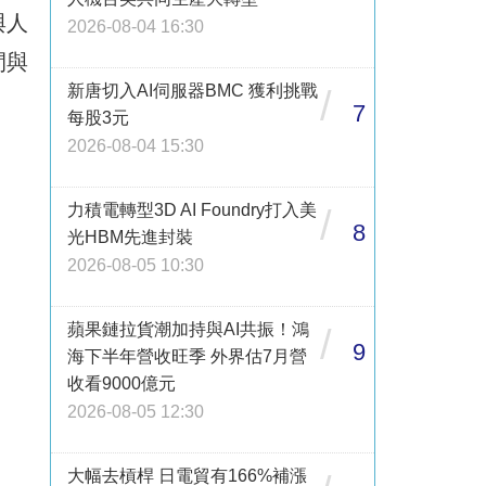
與人
2026-08-04 16:30
間與
新唐切入AI伺服器BMC 獲利挑戰
/
7
每股3元
2026-08-04 15:30
力積電轉型3D AI Foundry打入美
/
8
光HBM先進封裝
2026-08-05 10:30
蘋果鏈拉貨潮加持與AI共振！鴻
/
9
海下半年營收旺季 外界估7月營
收看9000億元
2026-08-05 12:30
大幅去槓桿 日電貿有166%補漲