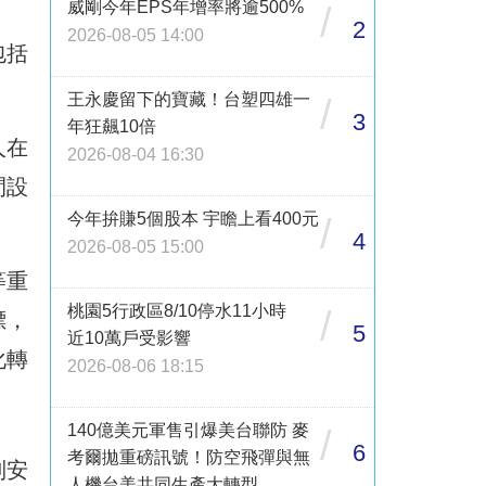
威剛今年EPS年增率將逾500%
/
2
2026-08-05 14:00
包括
王永慶留下的寶藏！台塑四雄一
/
3
年狂飆10倍
人在
2026-08-04 16:30
間設
今年拚賺5個股本 宇瞻上看400元
/
4
2026-08-05 15:00
等重
桃園5行政區8/10停水11小時
/
標，
5
近10萬戶受影響
化轉
2026-08-06 18:15
140億美元軍售引爆美台聯防 麥
/
6
考爾拋重磅訊號！防空飛彈與無
別安
人機台美共同生產大轉型