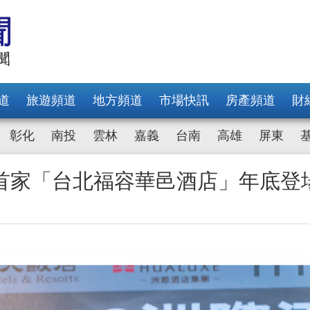
道
旅遊頻道
地方頻道
市場快訊
房產頻道
財
彰化
南投
雲林
嘉義
台南
高雄
屏東
灣首家「台北福容華邑酒店」年底登