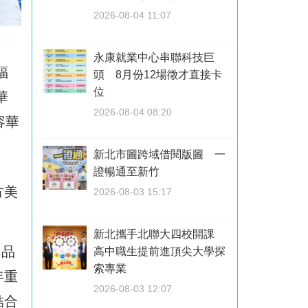
2026-08-04 11:07
永康就業中心串聯科技巨
福
頭 8月份12場徵才直接卡
位
華
2026-08-04 08:20
容華
新北市圖跨域借閱版圖 一
證暢通至新竹
方美
2026-08-03 15:17
新北攜手北聯大四校開課
邑品
高中職生提前進頂尖大學探
索專業
年重
2026-08-03 12:07
結合