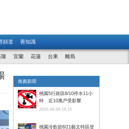
經頻道
善知識
基隆
宜蘭
花蓮
台東
離島
場
推薦新聞
桃園5行政區8/10停水11小
時 近10萬戶受影響
2026-08-06 18:15
桃園冷飲節8/21藝文特區登