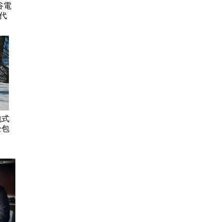
谷電
代
包式
全包