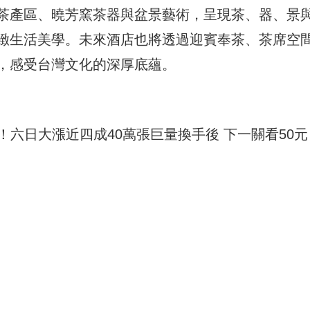
茶產區、曉芳窯茶器與盆景藝術，呈現茶、器、景
緻生活美學。未來酒店也將透過迎賓奉茶、茶席空
，感受台灣文化的深厚底蘊。
75元！六日大漲近四成40萬張巨量換手後 下一關看50元