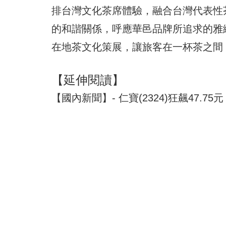
排台灣文化茶席體驗，融合台灣代表性
的和諧關係，呼應華邑品牌所追求的雅
在地茶文化策展，讓旅客在一杯茶之間
【延伸閱讀】
【國內新聞】- 仁寶(2324)狂飆47.