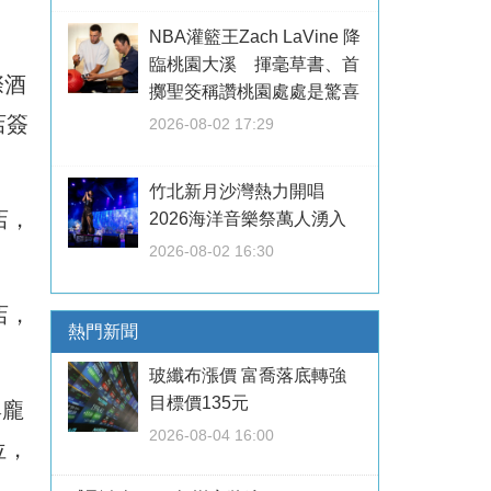
NBA灌籃王Zach LaVine 降
臨桃園大溪 揮毫草書、首
際酒
擲聖筊稱讚桃園處處是驚喜
店簽
2026-08-02 17:29
竹北新月沙灣熱力開唱
店，
2026海洋音樂祭萬人湧入
2026-08-02 16:30
店，
熱門新聞
玻纖布漲價 富喬落底轉強
目標價135元
與龐
2026-08-04 16:00
位，