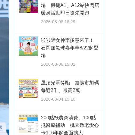
場 機捷A1、A12站快閃店
暖身活動即日搶先開跑
2026-08-06 16:29
啦啦隊女神李多慧來了！
石岡熱氣球嘉年華8/22起登
場
2026-08-06 15:02
屋頂光電獎勵 嘉義市加碼
每瓩2千、最高2萬
2026-08-04 19:10
200點抵農會消費、100點
抵醫療補助 桃園敬老愛心
卡116年起全面擴大