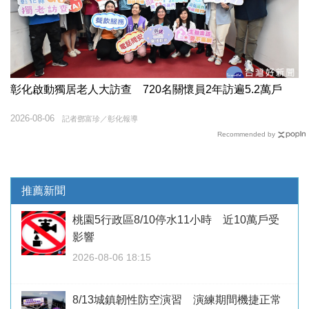
彰化啟動獨居老人大訪查 720名關懷員2年訪遍5.2萬戶
2026-08-06
記者鄧富珍／彰化報導
Recommended by
推薦新聞
桃園5行政區8/10停水11小時 近10萬戶受
影響
2026-08-06 18:15
8/13城鎮韌性防空演習 演練期間機捷正常