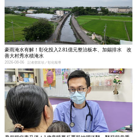
豪雨淹水有解！彰化投入2.81億元整治板本、加錫排水 改
善大村秀水積淹水
2026-08-06
記者鄧富珍／彰化報導