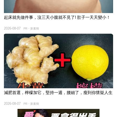
起床就先做件事，沒三天小腹就不見了! 肚子一天天變小！
2026-08-07
PR・新素簡
減肥首選，檸檬加它，堅持一週，腰細了，瘦到你懷疑人生
2026-08-07
PR・新素簡