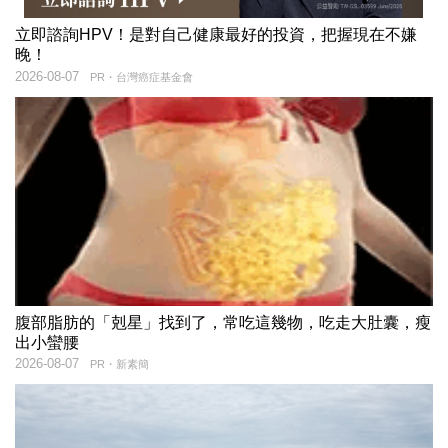
立即諮詢HPV！是對自己健康最好的投資，把握現在不嫌
晚！
2026-08-07
PR・台灣癌症基金會
腹部脂肪的「剋星」找到了，常吃這幾物，吃走大肚囊，瘦
出小蠻腰
2026-08-07
PR・新素簡