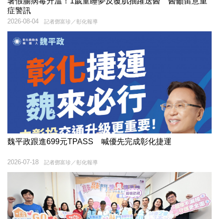
暑假腸病毒升溫！1歲童睡夢反覆肌抽躍送醫 醫籲留意重
症警訊
2026-08-04
記者鄧富珍／彰化報導
魏平政跟進699元TPASS 喊優先完成彰化捷運
2026-07-18
記者鄧富珍／彰化報導