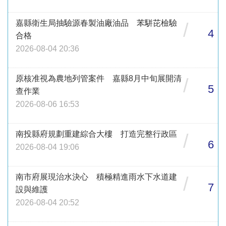
嘉縣衛生局抽驗源春製油廠油品 苯駢芘檢驗
/
4
合格
2026-08-04 20:36
原核准視為農地列管案件 嘉縣8月中旬展開清
/
5
查作業
2026-08-06 16:53
南投縣府規劃重建綜合大樓 打造完整行政區
/
6
2026-08-04 19:06
南市府展現治水決心 積極精進雨水下水道建
/
7
設與維護
2026-08-04 20:52