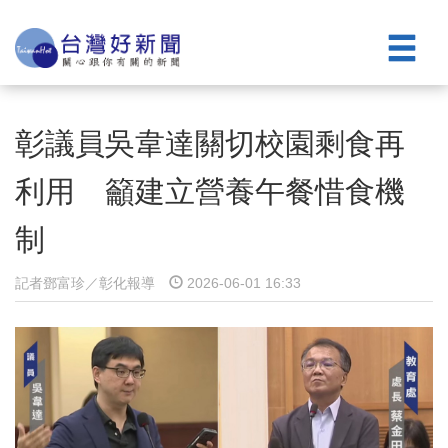
彰議員吳韋達關切校園剩食再
利用 籲建立營養午餐惜食機
制
記者鄧富珍／彰化報導
2026-06-01 16:33