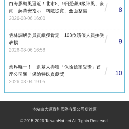
白海豚颱風逼近！北市8、9日恐飆9級陣風、豪
/
8
雨 蔣萬安指示「料敵從寬」全面整備
2026-08-06 16:00
雲林調解委員貢獻獲肯定 103位績優人員接受
/
9
表揚
2026-08-06 16:58
業界唯一！ 凱基人壽獲「保險信望愛獎」首
/
10
座公司類「保險特殊貢獻獎」
2026-08-04 19:05
本站由大運聯和國際有限公司所維運
© 2015-2026 TaiwanHot.net All Rights Reserved.