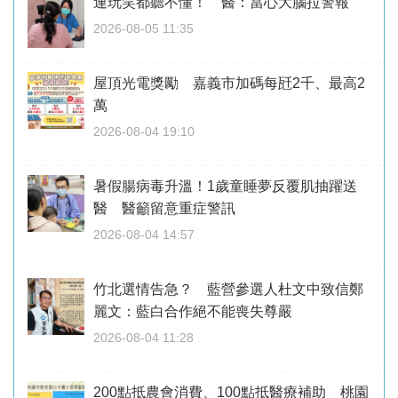
連玩笑都聽不懂！ 醫：當心大腦拉警報
2026-08-05 11:35
屋頂光電獎勵 嘉義市加碼每瓩2千、最高2
萬
2026-08-04 19:10
暑假腸病毒升溫！1歲童睡夢反覆肌抽躍送
醫 醫籲留意重症警訊
2026-08-04 14:57
竹北選情告急？ 藍營參選人杜文中致信鄭
麗文：藍白合作絕不能喪失尊嚴
2026-08-04 11:28
200點抵農會消費、100點抵醫療補助 桃園