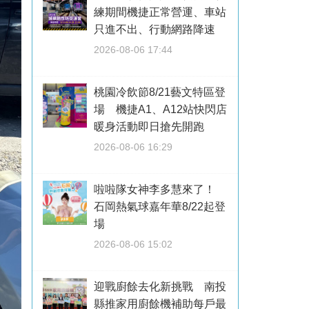
練期間機捷正常營運、車站
只進不出、行動網路降速
2026-08-06 17:44
桃園冷飲節8/21藝文特區登
場 機捷A1、A12站快閃店
暖身活動即日搶先開跑
2026-08-06 16:29
啦啦隊女神李多慧來了！
石岡熱氣球嘉年華8/22起登
場
2026-08-06 15:02
迎戰廚餘去化新挑戰 南投
縣推家用廚餘機補助每戶最