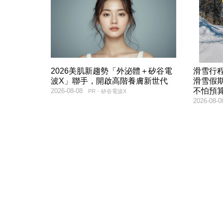
2026美肌新趨勢「外泌體＋矽谷電
滑雪行
波X」聯手，開啟高階養膚新世代
滑雪假
不怕預
2026-08-08
PR・矽谷電波X
2026-08-0