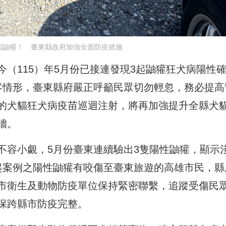
病鼬獾！ 臺東縣政府加強全面防疫措施
（115）年5月份已接連發現3起鼬獾狂犬病陽性
客情形，臺東縣府嚴正呼籲民眾切勿輕忽，務必提高
的犬貓狂犬病疫苗巡迴注射，將再加強提升全縣犬
牆。
不容小覷，5月份臺東連續驗出3隻陽性鼬獾，顯示
起案例之陽性鼬獾有咬傷至臺東旅遊的高雄市民，縣
市衛生及動物防疫單位保持緊密聯繫，追蹤受傷民
保跨縣市防疫完整。