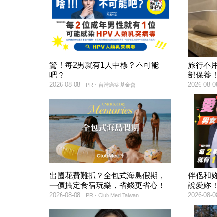
驚！每2男就有1人中標？不可能
旅行不
吧？
部保養
2026-08-08
2026-08-0
PR・台灣癌症基金會
出國花費難抓？全包式海島假期，
伴侶和
一價搞定食宿玩樂，省錢更省心！
說愛妳
2026-08-08
2026-08-0
PR・Club Med Taiwan