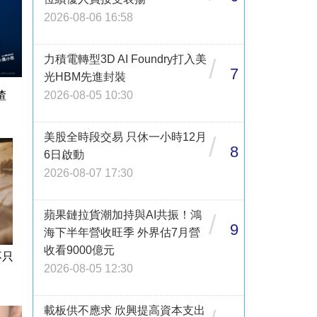
2026-08-06 16:58
力積電轉型3D AI Foundry打入美
/
7
光HBM先進封裝
渣
2026-08-05 10:30
美股全時段交易 只休一小時12月
/
8
6日啟動
2026-08-07 17:30
蘋果鏈拉貨潮加持與AI共振！鴻
/
9
海下半年營收旺季 外界估7月營
收看9000億元
不只
2026-08-05 12:30
載板供不應求 欣興提高資本支出