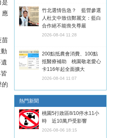
力是
竹北選情告急？ 藍營參選
，應
人杜文中致信鄭麗文：藍白
合作絕不能喪失尊嚴
2026-08-04 11:28
疫苗
生動
200點抵農會消費、100點
抵醫療補助 桃園敬老愛心
要遺
卡116年起全面擴大
年皆
2026-08-04 11:07
擊的
熱門新聞
桃園5行政區8/10停水11小
時 近10萬戶受影響
2026-08-06 18:15