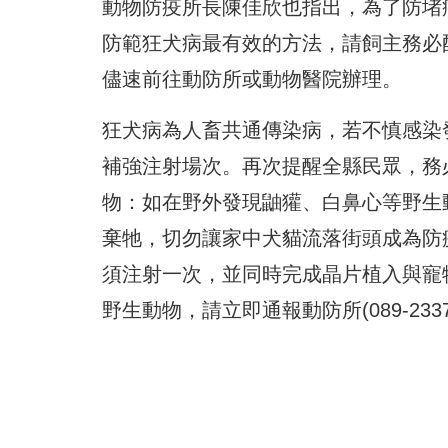
動物防疫所長陳佳欣也指出，為了防堵
防範狂犬病最有效的方法，請飼主務必
儘速前往動防所或動物醫院辦理。
狂犬病為人畜共通傳染病，若不慎感染
補強注射場次。再次提醒全縣民眾，務
物：如在野外發現鼬獾、白鼻心等野生
棄牠，切勿讓家中犬貓流落街頭成為防
須注射一次，並同時完成晶片植入與寵
野生動物，請立即通報動防所(089-233