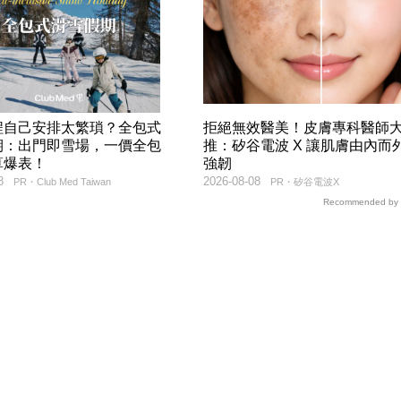
程自己安排太繁瑣？全包式
拒絕無效醫美！皮膚專科醫師
期：出門即雪場，一價全包
推：矽谷電波 X 讓肌膚由內而
算爆表！
強韌
8
2026-08-08
PR・Club Med Taiwan
PR・矽谷電波X
Recommended by