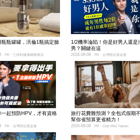
用瓶瓶罐罐，汎倫1瓶搞定臉
1/2機率淪陷！你是好男人還是
！
男？關鍵在這
8
2026-08-08
PR・三得利健康網路商店
PR・台灣癌症基金會
妳一起預防HPV，才有資格
旅行花費難預測？全包式假期
！
幫你省預算更省精力！
8
2026-08-08
PR・台灣癌症基金會
PR・Club Med Taiwan