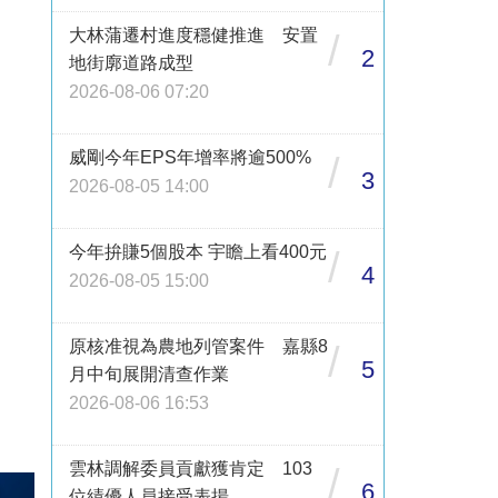
大林蒲遷村進度穩健推進 安置
/
2
地街廓道路成型
2026-08-06 07:20
威剛今年EPS年增率將逾500%
/
3
2026-08-05 14:00
今年拚賺5個股本 宇瞻上看400元
/
4
2026-08-05 15:00
原核准視為農地列管案件 嘉縣8
/
5
月中旬展開清查作業
2026-08-06 16:53
雲林調解委員貢獻獲肯定 103
/
6
位績優人員接受表揚