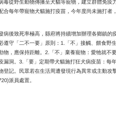
病毒從野生動物傳播至犬貓等寵物，建立群體免疫
配合每年帶寵物犬貓施打疫苗，今年度尚未施打者
發病後致死率極高，縣府將持續增加辦理各鄉鎮的
必遵守「二不一要」原則：1.「不」接觸、餵食野
動物，應保持距離。2.「不」棄養寵物：愛牠就不
疫漏洞。3.「要」定期帶犬貓施打狂犬病疫苗：每
物登記。民眾若在生活周遭發現行為異常或主動攻
720)派員處置。