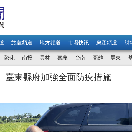
道
旅遊頻道
地方頻道
市場快訊
房產頻道
財
彰化
南投
雲林
嘉義
台南
高雄
屏東
！ 臺東縣府加強全面防疫措施