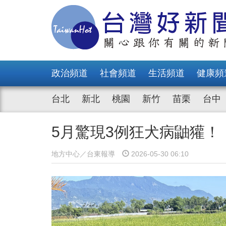
政治頻道
社會頻道
生活頻道
健康頻
台北
新北
桃園
新竹
苗栗
台中
5月驚現3例狂犬病鼬獾
地方中心／台東報導
2026-05-30 06:10