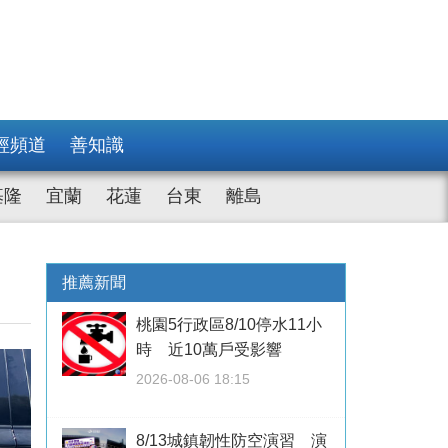
經頻道
善知識
基隆
宜蘭
花蓮
台東
離島
推薦新聞
桃園5行政區8/10停水11小
時 近10萬戶受影響
2026-08-06 18:15
8/13城鎮韌性防空演習 演