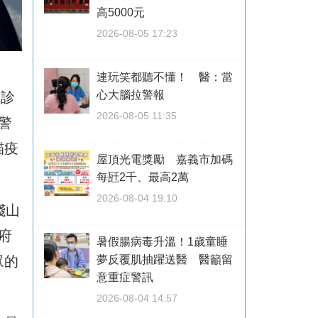
高5000元
2026-08-05 17:23
連玩笑都聽不懂！ 醫：當
心大腦拉警報
確診
2026-08-05 11:35
警
貓疫
屋頂光電獎勵 嘉義市加碼
每瓩2千、最高2萬
2026-08-04 19:10
淺山
府
暑假腸病毒升溫！1歲童睡
夢反覆肌抽躍送醫 醫籲留
眾的
意重症警訊
2026-08-04 14:57