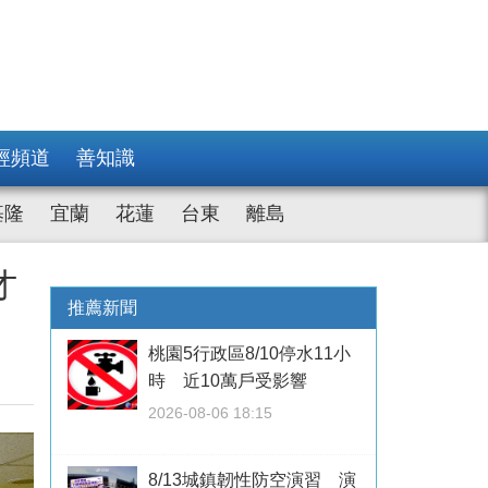
經頻道
善知識
基隆
宜蘭
花蓮
台東
離島
才
推薦新聞
桃園5行政區8/10停水11小
時 近10萬戶受影響
2026-08-06 18:15
8/13城鎮韌性防空演習 演