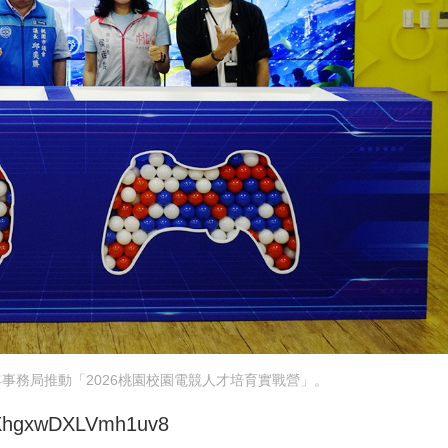
事務局推動「2026桃園校園電競人才培育實戰營」。
JNXhgxwDXLVmh1uv8