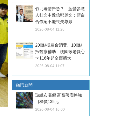
竹北選情告急？ 藍營參選
人杜文中致信鄭麗文：藍白
合作絕不能喪失尊嚴
2026-08-04 11:28
200點抵農會消費、100點
抵醫療補助 桃園敬老愛心
卡116年起全面擴大
2026-08-04 11:07
熱門新聞
玻纖布漲價 富喬落底轉強
目標價135元
2026-08-04 16:00