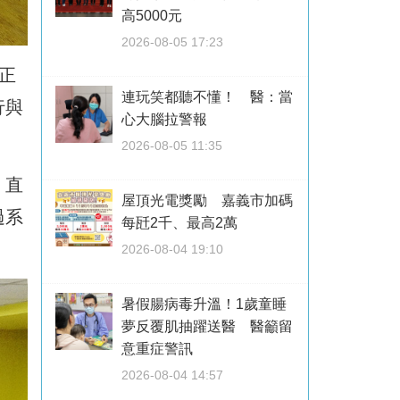
高5000元
2026-08-05 17:23
正
連玩笑都聽不懂！ 醫：當
行與
心大腦拉警報
2026-08-05 11:35
、直
屋頂光電獎勵 嘉義市加碼
過系
每瓩2千、最高2萬
2026-08-04 19:10
暑假腸病毒升溫！1歲童睡
夢反覆肌抽躍送醫 醫籲留
意重症警訊
2026-08-04 14:57