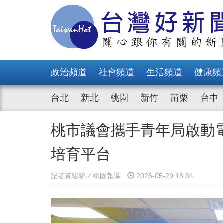
政治頻道
社會頻道
生活頻道
健康頻
台北
新北
桃園
新竹
苗栗
台中
桃市議會攜手青年局啟動
培育平台
記者黃駿騏／桃園報導
2026-05-29 18:34