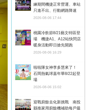
練期間機捷正常營運、車站
只進不出、行動網路降速
2026-08-06 17:44
桃園冷飲節8/21藝文特區登
場 機捷A1、A12站快閃店
暖身活動即日搶先開跑
2026-08-06 16:29
啦啦隊女神李多慧來了！
石岡熱氣球嘉年華8/22起登
場
2026-08-06 15:02
迎戰廚餘去化新挑戰 南投
縣推家用廚餘機補助每戶最