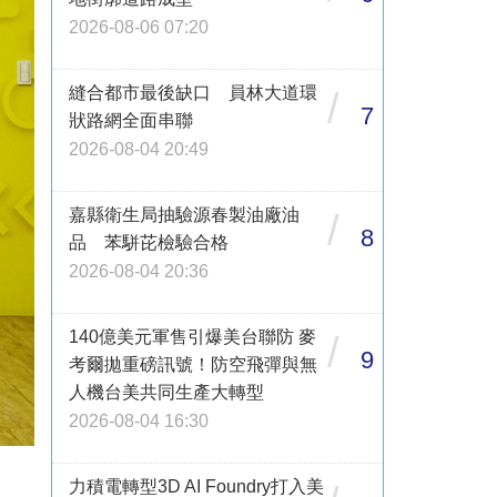
2026-08-06 07:20
縫合都市最後缺口 員林大道環
/
7
狀路網全面串聯
2026-08-04 20:49
嘉縣衛生局抽驗源春製油廠油
/
8
品 苯駢芘檢驗合格
2026-08-04 20:36
140億美元軍售引爆美台聯防 麥
/
9
考爾拋重磅訊號！防空飛彈與無
人機台美共同生產大轉型
2026-08-04 16:30
力積電轉型3D AI Foundry打入美