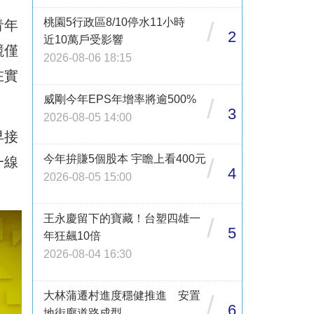
桃園5行政區8/10停水11小時
青年
/
2
近10萬戶受影響
競僅
2026-08-06 18:15
在實
威剛今年EPS年增率將逾500%
/
3
2026-08-05 14:00
早接
今年拚賺5個股本 宇瞻上看400元
一線
/
4
2026-08-05 15:00
王永慶留下的寶藏！台塑四雄一
/
5
年狂飆10倍
2026-08-04 16:30
大林蒲遷村進度穩健推進 安置
/
6
地街廓道路成型