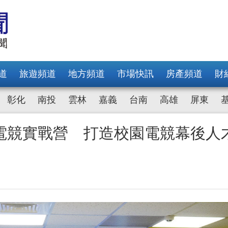
道
旅遊頻道
地方頻道
市場快訊
房產頻道
財
彰化
南投
雲林
嘉義
台南
高雄
屏東
電競實戰營 打造校園電競幕後人