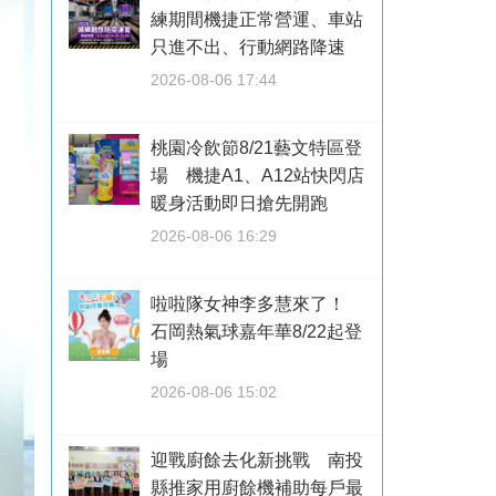
練期間機捷正常營運、車站
只進不出、行動網路降速
2026-08-06 17:44
桃園冷飲節8/21藝文特區登
場 機捷A1、A12站快閃店
暖身活動即日搶先開跑
2026-08-06 16:29
啦啦隊女神李多慧來了！
石岡熱氣球嘉年華8/22起登
場
2026-08-06 15:02
迎戰廚餘去化新挑戰 南投
縣推家用廚餘機補助每戶最