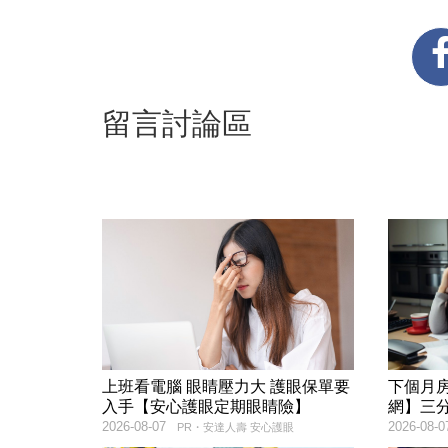
留言討論區
上班看電腦 眼睛壓力大 護眼保單要
下個月
入手【安心護眼定期眼睛險】
網】三
2026-08-07
2026-08-0
PR・安達人壽 安心護眼