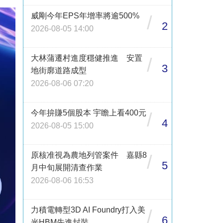
威剛今年EPS年增率將逾500%
/
2
2026-08-05 14:00
大林蒲遷村進度穩健推進 安置
/
3
地街廓道路成型
2026-08-06 07:20
今年拚賺5個股本 宇瞻上看400元
/
4
2026-08-05 15:00
原核准視為農地列管案件 嘉縣8
/
5
月中旬展開清查作業
2026-08-06 16:53
力積電轉型3D AI Foundry打入美
/
6
光HBM先進封裝