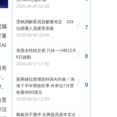
2026-08-05 10:30
雲林調解委員貢獻獲肯定 103
/
電腦
7
位績優人員接受表揚
從量
2026-08-06 16:58
AI
美股全時段交易 只休一小時12月
/
8
6日啟動
2026-08-07 17:30
另有
會」
蘋果鏈拉貨潮加持與AI共振！鴻
/
9
海下半年營收旺季 外界估7月營
野。
收看9000億元
2026-08-05 12:30
教育
華活
載板供不應求 欣興提高資本支出