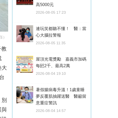
高5000元
2026-08-05 17:23
連玩笑都聽不懂！ 醫：當
心大腦拉警報
任）
2026-08-05 11:35
子教
成
屋頂光電獎勵 嘉義市加碼
每瓩2千、最高2萬
塾大
2026-08-04 19:10
台
暑假腸病毒升溫！1歲童睡
夢反覆肌抽躍送醫 醫籲留
，別
意重症警訊
展與
2026-08-04 14:57