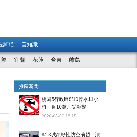
經頻道
善知識
基隆
宜蘭
花蓮
台東
離島
量
推薦新聞
桃園5行政區8/10停水11小
時 近10萬戶受影響
2026-08-06 18:15
8/13城鎮韌性防空演習 演