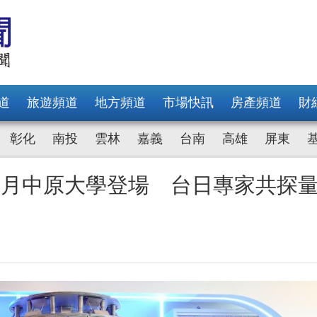
道
旅遊頻道
地方頻道
市場快訊
房產頻道
財
彰化
南投
雲林
嘉義
台南
高雄
屏東
6月中原大學登場 台日專家共探