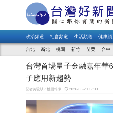
政治頻道
社會頻道
生活頻道
健康頻
台北
新北
桃園
新竹
苗栗
台中
台灣首場量子金融嘉年華
子應用新趨勢
記者黃駿騏／桃園報導
2026-05-29 17:09