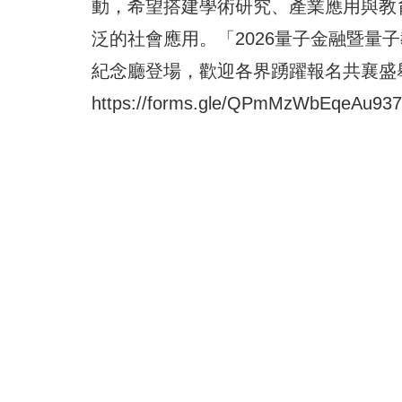
動，希望搭建學術研究、產業應用與教
泛的社會應用。「2026量子金融暨量
紀念廳登場，歡迎各界踴躍報名共襄盛
https://forms.gle/QPmMzWbEqeAu93