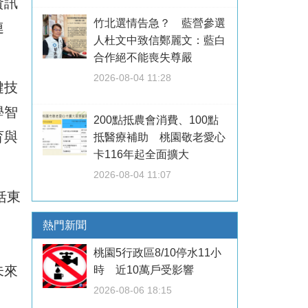
資訊
竹北選情告急？ 藍營參選
連
人杜文中致信鄭麗文：藍白
合作絕不能喪失尊嚴
2026-08-04 11:28
鍵技
學智
200點抵農會消費、100點
育與
抵醫療補助 桃園敬老愛心
卡116年起全面擴大
2026-08-04 11:07
括東
熱門新聞
桃園5行政區8/10停水11小
未來
時 近10萬戶受影響
2026-08-06 18:15