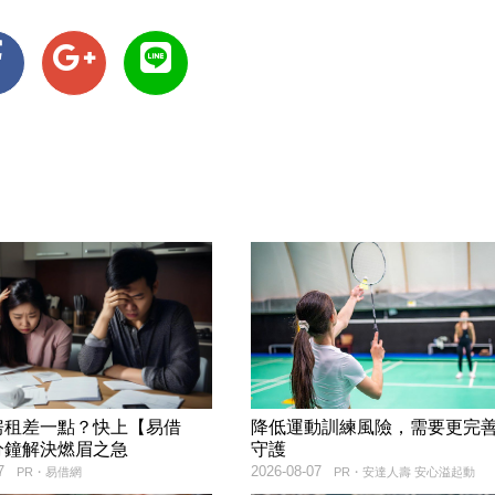
房租差一點？快上【易借
降低運動訓練風險，需要更完
分鐘解決燃眉之急
守護
7
2026-08-07
PR・易借網
PR・安達人壽 安心溢起動