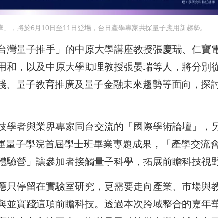
華」，將於6月10日至11日登場，台日產學專家共探量子應用新趨勢。
台灣量子推手」的中原大學講座教授張慶瑞、仁寶
用和，以及中原大學助理教授張晏瑞等人，將分別
踐、量子教育推廣及量子金融未來趨勢等面向，探討
技學者與業界專家同台交流的「國際學術論壇」，
智運量子學院首屆學士班畢業專題成果，「產學交流
體驗營」讓參加者接觸量子科學，拓展前瞻科技視
應只停留在實驗室研究，更需要走向產業、市場與
與並實踐這項前瞻科技。透過本次跨域整合的嘉年