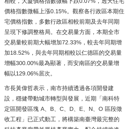
相較，大廈價格指數微幅下跌0.07%，透天住宅
價格指數微幅上漲0.15%。觀察各行政區本期住
宅價格指數，多數行政區相較前期及去年同期
呈現下修調整格局。在交易量方面，本期全市
交易量較前期大幅增加72.33%，較去年同期增
加18.52%，與去年同期相較以仁德區的交易量
增幅300.00%最為顯著，而安南區的交易量增
幅以129.06%居次。
市長黃偉哲表示，南市持續透過各項開發建
設，穩健帶動城市轉型與發展，近期「南科特
定區開發區塊 A、B、C、D、E、N、O 區段徵
收工程」已正式動工，將構築南臺灣最完整的