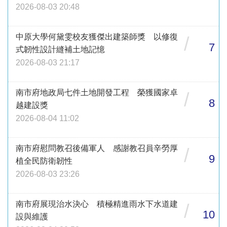
2026-08-03 20:48
中原大學何黛雯校友獲傑出建築師獎 以修復
/
7
式韌性設計縫補土地記憶
2026-08-03 21:17
南市府地政局七件土地開發工程 榮獲國家卓
/
8
越建設獎
2026-08-04 11:02
南市府慰問教召後備軍人 感謝教召員辛勞厚
/
9
植全民防衛韌性
2026-08-03 23:26
南市府展現治水決心 積極精進雨水下水道建
/
10
設與維護