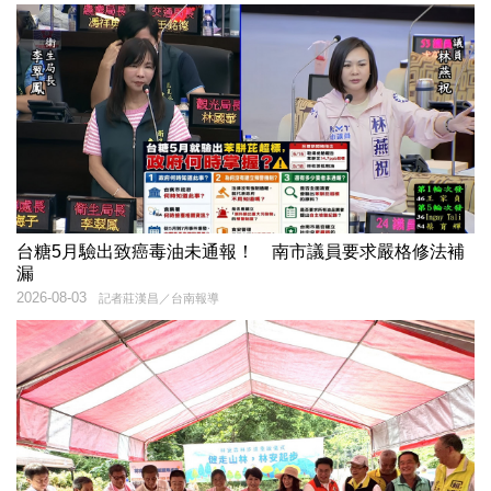
台糖5月驗出致癌毒油未通報！ 南市議員要求嚴格修法補
漏
2026-08-03
記者莊漢昌／台南報導