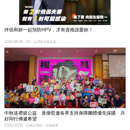
伴侶和妳一起預防HPV，才有資格說愛妳！
2026-08-06
PR・台灣癌症基金會
中秋送禮挺公益 黃偉哲邀各界支持身障團體優先採購 共
好同行傳遞希望
2026-08-05
記者莊漢昌／台南報導