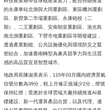
科技產業廊帶並厚植產業實力，配合持續推進
的永康車站北側與大同重劃區、東區機35重劃
區、新營第二市場重劃區、永康砲校（二
期）、二王重劃區、安南朝皇重劃區、漁光島
南北側重劃區、下營市地重劃區等開發建設，
透過產業動能、公共設施優化與環境防災之緊
密結合，加速臺南轉型為兼具競爭力與生活質
感的高品質宜居智慧城市。
地政局⻑陳淑美表⽰，115年03月國內經濟景氣
信號分數為39分，較上月修正值減少2分，燈號
保持紅燈；受惠於全球雲端大廠持續推進AI基
礎建設、新一代運算產品出貨，以及代理、邊