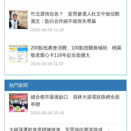
竹北選情告急？ 藍營參選人杜文中致信鄭
麗文：藍白合作絕不能喪失尊嚴
2026-08-04 11:28
200點抵農會消費、100點抵醫療補助 桃園
敬老愛心卡116年起全面擴大
2026-08-04 11:07
熱門新聞
縫合都市最後缺口 員林大道環狀路網全面
串聯
2026-08-04 20:49
大林蒲遷村進度穩健推進 安置地街廓道路成