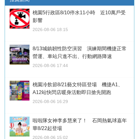
桃園5行政區8/10停水11小時 近10萬戶受
影響
2026-08-06 18:15
8/13城鎮韌性防空演習 演練期間機捷正常
營運、車站只進不出、行動網路降速
2026-08-06 17:44
桃園冷飲節8/21藝文特區登場 機捷A1、
A12站快閃店暖身活動即日搶先開跑
2026-08-06 16:29
啦啦隊女神李多慧來了！ 石岡熱氣球嘉年
華8/22起登場
2026-08-06 15:02