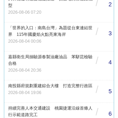
/
2
型
2026-08-06 07:20
「世界的入口：南島台灣」為題從台東連結世
/
3
界 115年國慶焰火點亮東海岸
2026-08-04 00:06
嘉縣衛生局抽驗源春製油廠油品 苯駢芘檢驗
/
4
合格
2026-08-04 20:36
南投縣府規劃重建綜合大樓 打造完整行政區
/
5
2026-08-04 19:06
持續完善人本交通建設 桃園捷運沿線首條人
/
6
行示範道路完工