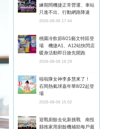
練期間機捷正常營運、車站
只進不出、行動網路降速
2026-08-06 17:44
桃園冷飲節8/21藝文特區登
場 機捷A1、A12站快閃店
暖身活動即日搶先開跑
2026-08-06 16:29
啦啦隊女神李多慧來了！
石岡熱氣球嘉年華8/22起登
場
2026-08-06 15:02
迎戰廚餘去化新挑戰 南投
縣推家用廚餘機補助每戶最