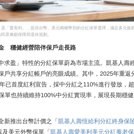
」及「愛美利」，提供台幣、美元兩種幣別的分紅保單選擇，滿足多元族
助民眾兼顧保障與退休規劃。
金 穩健經營陪伴保戶走長路
中求盈」特性的分紅保單蔚為市場主流。凱基人壽
戶共享分紅帳戶的亮眼成績。其中，2025年重返
6年已首度紅利宣告，採中分紅之110%進行發放，
保單也持續維持100%中分紅實現率，展現長期穩
全新推出台幣計價之「
凱基人壽恆給利分紅終身保
以及美元外幣保單「
凱基人壽愛美利美元分紅養老保