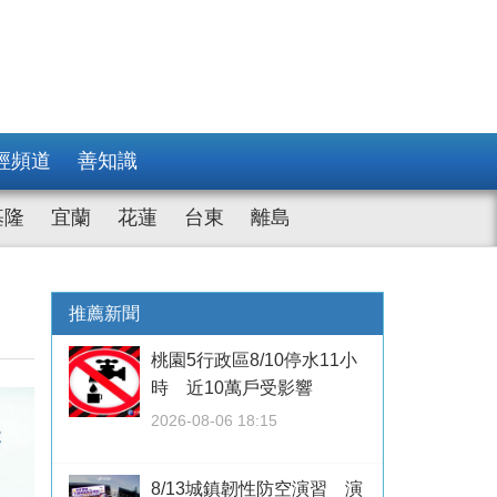
經頻道
善知識
基隆
宜蘭
花蓮
台東
離島
推薦新聞
桃園5行政區8/10停水11小
時 近10萬戶受影響
2026-08-06 18:15
8/13城鎮韌性防空演習 演