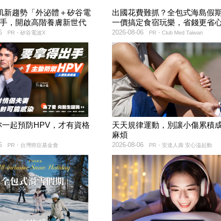
美肌新趨勢「外泌體＋矽谷電
出國花費難抓？全包式海島假
聯手，開啟高階養膚新世代
一價搞定食宿玩樂，省錢更省
6
2026-08-06
PR・矽谷電波X
PR・Club Med Taiwan
妳一起預防HPV，才有資格
天天規律運動，別讓小傷累積
！
麻煩
6
2026-08-06
PR・台灣癌症基金會
PR・安達人壽 安心溢起動