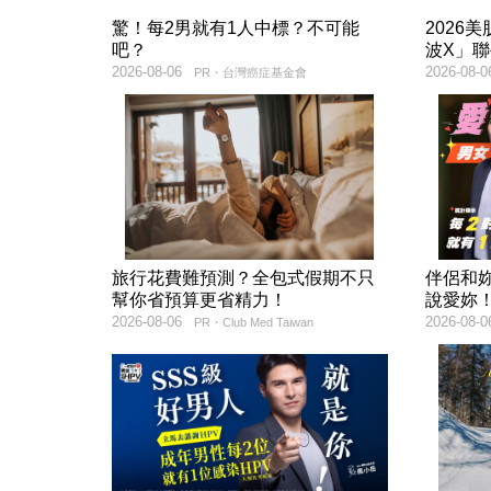
驚！每2男就有1人中標？不可能
2026
吧？
波X」
2026-08-06
2026-08-0
PR・台灣癌症基金會
旅行花費難預測？全包式假期不只
伴侶和
幫你省預算更省精力！
說愛妳
2026-08-06
2026-08-0
PR・Club Med Taiwan