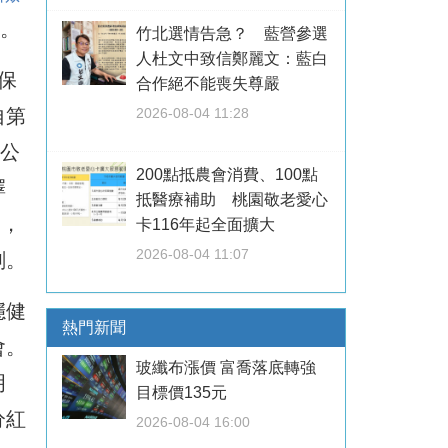
劃。
竹北選情告急？ 藍營參選
人杜文中致信鄭麗文：藍白
保
合作絕不能喪失尊嚴
自第
2026-08-04 11:28
險公
200點抵農會消費、100點
擇
抵醫療補助 桃園敬老愛心
金，
卡116年起全面擴大
2026-08-04 11:07
劃。
穩健
熱門新聞
會。
玻纖布漲價 富喬落底轉強
明
目標價135元
分紅
2026-08-04 16:00