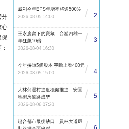
威剛今年EPS年增率將逾500%
/
2
營分
2026-08-05 14:00
核心
王永慶留下的寶藏！台塑四雄一
/
過保
3
年狂飆10倍
區：
2026-08-04 16:30
今年拚賺5個股本 宇瞻上看400元
/
4
2026-08-05 15:00
大林蒲遷村進度穩健推進 安置
/
5
地街廓道路成型
2026-08-06 07:20
縫合都市最後缺口 員林大道環
/
6
狀路網全面串聯