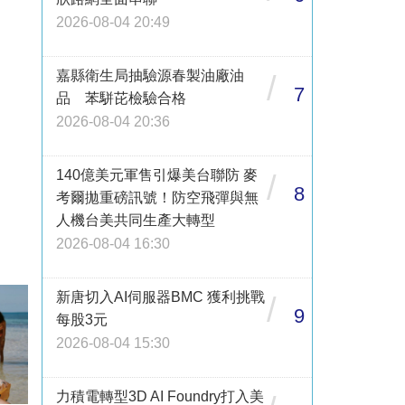
2026-08-04 20:49
嘉縣衛生局抽驗源春製油廠油
/
7
品 苯駢芘檢驗合格
2026-08-04 20:36
140億美元軍售引爆美台聯防 麥
/
8
考爾拋重磅訊號！防空飛彈與無
人機台美共同生產大轉型
2026-08-04 16:30
新唐切入AI伺服器BMC 獲利挑戰
/
9
每股3元
2026-08-04 15:30
力積電轉型3D AI Foundry打入美