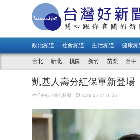
政治頻道
社會頻道
生活頻道
健康頻
台北
新北
桃園
新竹
苗栗
台中
凱基人壽分紅保單新登場
生活中心／綜合報導
2026-05-27 16:36