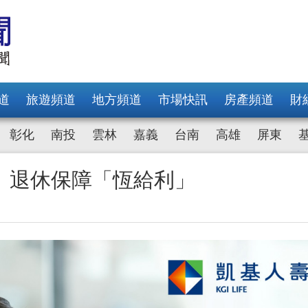
道
旅遊頻道
地方頻道
市場快訊
房產頻道
財
彰化
南投
雲林
嘉義
台南
高雄
屏東
 退休保障「恆給利」