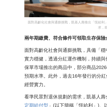
面對高齡化社會與通膨挑戰，凱基人壽推出「恆給利
求，
兩年期繳費、符合條件可領取生存保險
面對高齡化社會與通膨挑戰，具備「穩
實力穩健，透過分紅運作機制，持續與保
保單市場推出的商品中，部分商品202
預期水準。此外，過去16年發行的分紅
經營實力。
看準民眾對退休規劃的需求，凱基人壽
定期給付型
」(以下簡稱「恆給利」)、