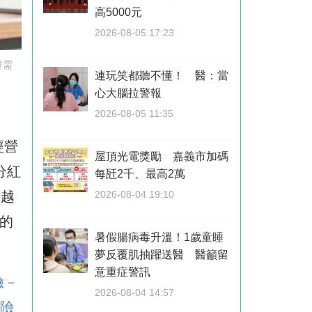
高5000元
2026-08-05 17:23
群需
連玩笑都聽不懂！ 醫：當
心大腦拉警報
2026-08-05 11:35
經營
屋頂光電獎勵 嘉義市加碼
分紅
每瓩2千、最高2萬
超越
2026-08-04 19:10
健的
暑假腸病毒升溫！1歲童睡
夢反覆肌抽躍送醫 醫籲留
意重症警訊
險－
2026-08-04 14:57
險