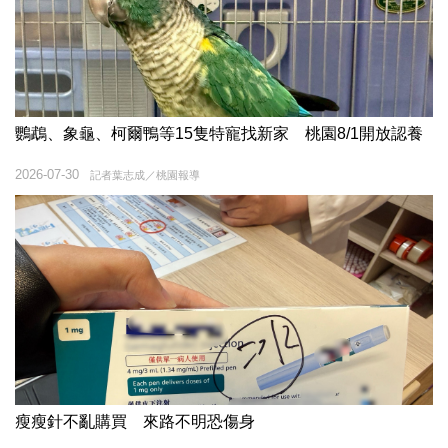
鸚鵡、象龜、柯爾鴨等15隻特寵找新家 桃園8/1開放認養
2026-07-30
記者葉志成／桃園報導
瘦瘦針不亂購買 來路不明恐傷身