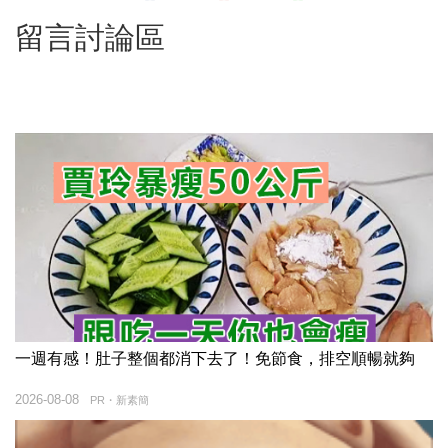
留言討論區
一週有感！肚子整個都消下去了！免節食，排空順暢就夠
2026-08-08
PR・新素簡