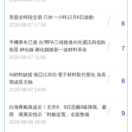
美股全時段交易 只休一小時12月6日啟動
/
6
2026-08-07 17:30
手機寒冬已過 台灣PA三雄搶進AI光通訊與低軌
/
7
衛星 砷化鎵 磷化銦掀新一波材料革命
2026-08-07 11:00
AI材料缺貨 南亞(1303) 電子材料取代塑化 為長
/
8
期成長主軸
2026-08-07 14:00
白海豚颱風逼近！北市8、9日恐飆9級陣風、豪
/
9
雨 蔣萬安指示「料敵從寬」全面整備
2026-08-06 16:00