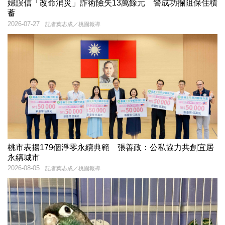
婦誤信「改命消災」詐術險失13萬餘元 警成功攔阻保住積
蓄
2026-07-27
記者葉志成／桃園報導
桃市表揚179個淨零永續典範 張善政：公私協力共創宜居
永續城市
2026-08-05
記者葉志成／桃園報導