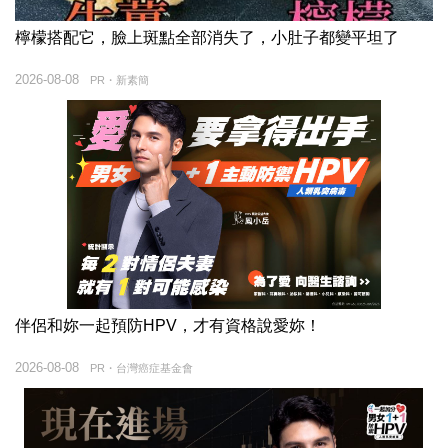
檸檬搭配它，臉上斑點全部消失了，小肚子都變平坦了
2026-08-08
PR・新素簡
伴侶和妳一起預防HPV，才有資格說愛妳！
2026-08-08
PR・台灣癌症基金會