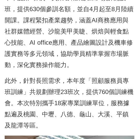
班，提供630個參訓名額，並自4月起至8月陸續
開課。課程緊扣產業趨勢，涵蓋AI商務應用與
社群媒體經營、沙龍美甲美睫、烘焙與輕食點
心技能、AI office應用、產品繪圖設計及機車修
護實務等多元領域，協助學員精準掌握市場脈
動，深化實務操作能力。
此外，針對長照需求，本年度「照顧服務員專
班訓練」共規劃辦理23班次，提供760個訓練機
會。本次特別攜手18家專業訓練單位，服務據
點遍及桃園、中壢、八德、龜山、大溪、平鎮
及龍潭等區。