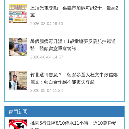
屋頂光電獎勵 嘉義市加碼每瓩2千、最高2
萬
2026-08-04 19:10
暑假腸病毒升溫！1歲童睡夢反覆肌抽躍送
醫 醫籲留意重症警訊
2026-08-04 14:57
竹北選情告急？ 藍營參選人杜文中致信鄭
麗文：藍白合作絕不能喪失尊嚴
2026-08-04 11:28
熱門新聞
桃園5行政區8/10停水11小時 近10萬戶受