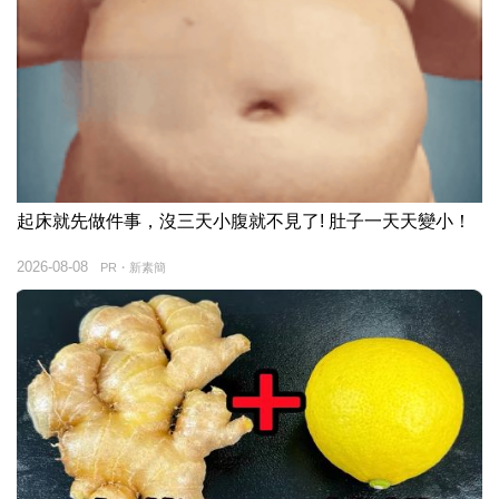
起床就先做件事，沒三天小腹就不見了! 肚子一天天變小！
2026-08-08
PR・新素簡