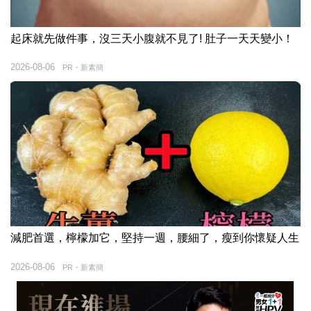
起床就先做件事，沒三天小腹就不見了! 肚子一天天變小！
2026-08-06
PR・新素簡
減肥首選，檸檬加它，堅持一週，腰細了，瘦到你懷疑人生
2026-08-06
PR・新素簡