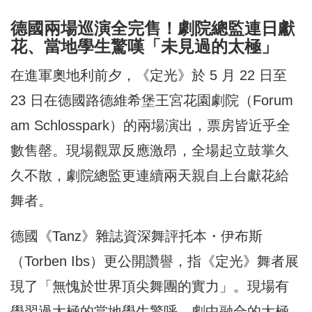
德國兩場巡演全完售！劇院總監連日獻
花、當地學生驚嘆「未見過的太極」
在進軍奧地利前夕，《定光》於 5 月 22 日至
23 日在德國路德維希堡王宮花園劇院（Forum
am Schlosspark）的兩場演出，票房皆近乎全
數售罄。現場觀眾反應激昂，全場起立鼓掌久
久不散，劇院總監更連續兩天親自上台獻花給
舞者。
德國《Tanz》雜誌資深舞評托本・伊布斯
（Torben Ibs）更公開讚譽，指《定光》舞者展
現了「無愧於世界頂尖舞團的實力」。現場有
學習過太極的當地學生驚呼，劇中融合的太極