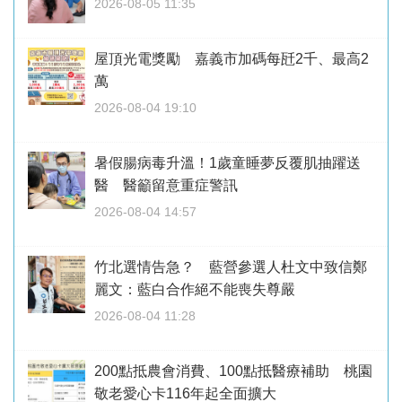
2026-08-05 11:35
屋頂光電獎勵 嘉義市加碼每瓩2千、最高2
萬
2026-08-04 19:10
暑假腸病毒升溫！1歲童睡夢反覆肌抽躍送
醫 醫籲留意重症警訊
2026-08-04 14:57
竹北選情告急？ 藍營參選人杜文中致信鄭
麗文：藍白合作絕不能喪失尊嚴
2026-08-04 11:28
200點抵農會消費、100點抵醫療補助 桃園
敬老愛心卡116年起全面擴大