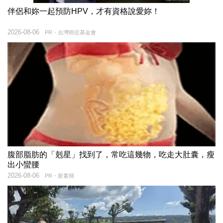
伴侶和妳一起預防HPV，才有資格說愛妳！
2026-08-06
PR・台灣癌症基金會
腹部脂肪的「剋星」找到了，常吃這幾物，吃走大肚囊，瘦
出小蠻腰
2026-08-06
PR・新素簡