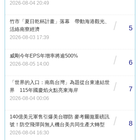
2026-08-04 20:49
竹市「夏日乾杯計畫」落幕 帶動海港觀光、
/
5
活絡南寮經濟
2026-08-03 17:39
威剛今年EPS年增率將逾500%
/
6
2026-08-05 14:00
「世界的入口：南島台灣」為題從台東連結世
/
7
界 115年國慶焰火點亮東海岸
2026-08-04 00:06
140億美元軍售引爆美台聯防 麥考爾拋重磅訊
/
8
號！防空飛彈與無人機台美共同生產大轉型
2026-08-04 16:30