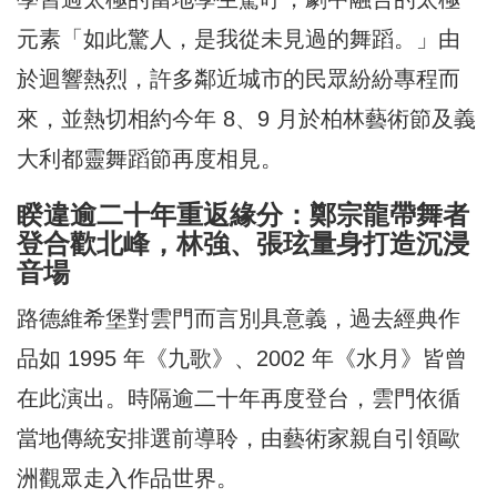
元素「如此驚人，是我從未見過的舞蹈。」由
於迴響熱烈，許多鄰近城市的民眾紛紛專程而
來，並熱切相約今年 8、9 月於柏林藝術節及義
大利都靈舞蹈節再度相見。
睽違逾二十年重返緣分：鄭宗龍帶舞者
登合歡北峰，林強、張玹量身打造沉浸
音場
路德維希堡對雲門而言別具意義，過去經典作
品如 1995 年《九歌》、2002 年《水月》皆曾
在此演出。時隔逾二十年再度登台，雲門依循
當地傳統安排選前導聆，由藝術家親自引領歐
洲觀眾走入作品世界。