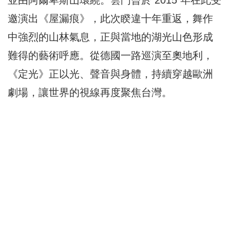
並由阿爾卑斯山環繞。雲門曾於 2015 年在此受
邀演出《屋漏痕》，此次睽違十年重返，舞作
中強烈的山林氣息，正與當地的湖光山色形成
難得的藝術呼應。從德國一路巡演至奧地利，
《定光》正以光、聲音與身體，持續穿越歐洲
劇場，讓世界的視線再度聚焦台灣。