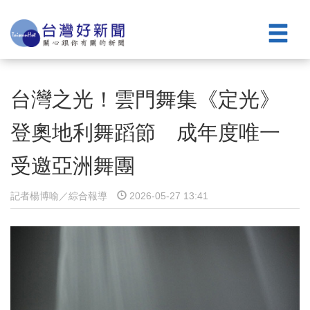
台灣之光！雲門舞集《定光》
登奧地利舞蹈節 成年度唯一
受邀亞洲舞團
記者楊博喻／綜合報導
2026-05-27 13:41