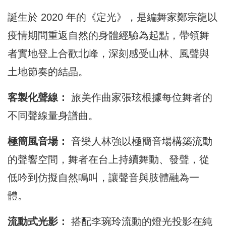
誕生於 2020 年的《定光》，是編舞家鄭宗龍以
疫情期間重返自然的身體經驗為起點，帶領舞
者實地登上合歡北峰，深刻感受山林、風聲與
土地節奏的結晶。
客製化聲線：
旅美作曲家張玹根據每位舞者的
不同聲線量身譜曲。
極簡風音場：
音樂人林強以極簡音場構築流動
的聲響空間，舞者在台上持續舞動、發聲，從
低吟到仿擬自然鳴叫，讓聲音與肢體融為一
體。
流動式光影：
搭配李琬玲流動的燈光投影在純