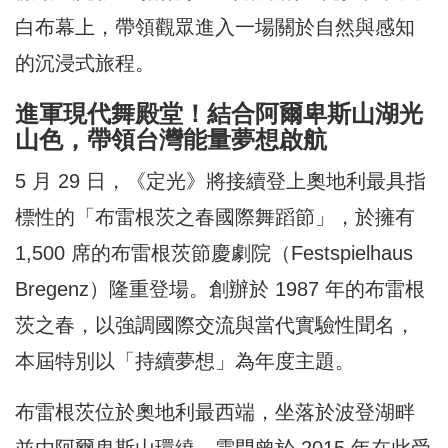
白布幕上，帶領觀眾進入一場關於自然與感知
的沉浸式旅程。
進軍現代舞殿堂！結合阿爾卑斯山湖光
山色，帶領台灣能量夢想啟航
5 月 29 日，《定光》將接續登上奧地利最具指
標性的「布雷根茨之春國際舞蹈節」，於擁有
1,500 席的布雷根茨節慶劇院（Festspielhaus
Bregenz）隆重登場。創辦於 1987 年的布雷根
茨之春，以強調國際交流與當代實驗性聞名，
本屆特別以「持續夢想」為年度主題。
布雷根茨位於奧地利最西端，坐落於波登湖畔