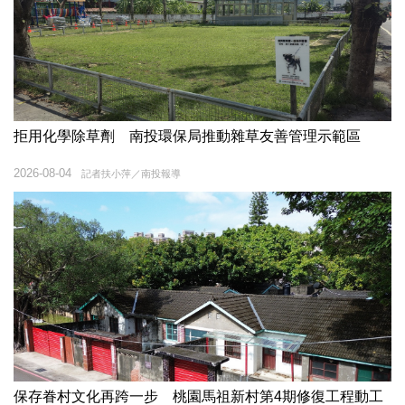
拒用化學除草劑 南投環保局推動雜草友善管理示範區
2026-08-04
記者扶小萍／南投報導
保存眷村文化再跨一步 桃園馬祖新村第4期修復工程動工