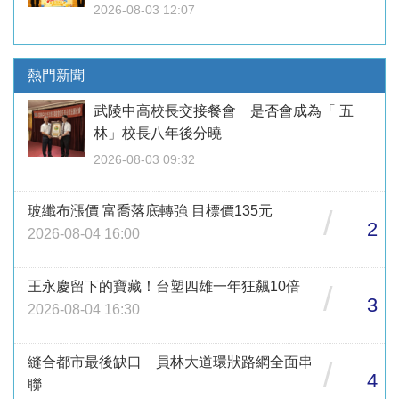
2026-08-03 12:07
熱門新聞
武陵中高校長交接餐會 是否會成為「 五
林」校長八年後分曉
2026-08-03 09:32
玻纖布漲價 富喬落底轉強 目標價135元
/
2
2026-08-04 16:00
王永慶留下的寶藏！台塑四雄一年狂飆10倍
/
3
2026-08-04 16:30
縫合都市最後缺口 員林大道環狀路網全面串
/
4
聯