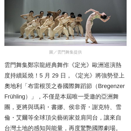
圖／雲門舞集提供
雲門舞集鄭宗龍經典舞作《定光》歐洲巡演熱
度持續延燒！5 月 29 日，《定光》將強勢登上
奧地利「布雷根茨之春國際舞蹈節（Bregenzer
Frühling）」，不僅是本屆唯一受邀的亞洲舞
團，更將與瑪莉・書娜、侯非胥・謝克特、雪
倫・艾爾等全球頂尖藝術家並肩同台，讓來自
台灣土地的感知與能量，再度驚艷國際劇場。