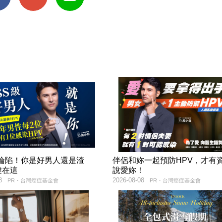
率淪陷！你是好男人還是渣
伴侶和妳一起預防HPV，才有
鍵在這
說愛妳！
8
2026-08-08
PR・台灣癌症基金會
PR・台灣癌症基金會