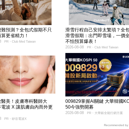
費難預測？全包式假期不只
滑雪行程自己安排太繁瑣？全
預算更省精力！
滑雪假期：出門即雪場，一價
不怕預算爆表！
8
PR・Club Med Taiwan
2026-08-08
PR・Club Med Taiwan
效醫美！皮膚專科醫師大
009829掌握AI關鍵 大華韓國KO
電波 X 讓肌膚由內而外更
50今強勢開募
2026-08-08
PR・大華銀全能行銷方案
8
PR・矽谷電波X
Recommended by