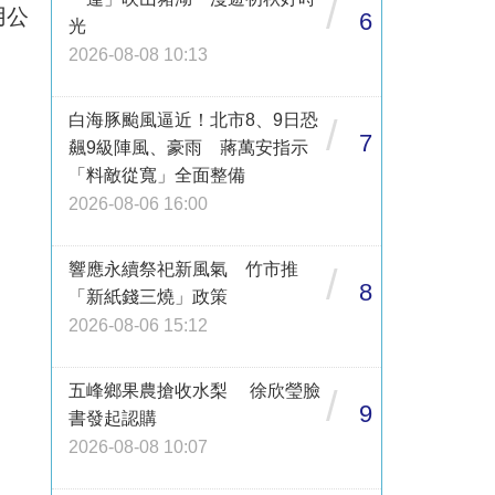
/
用公
6
光
2026-08-08 10:13
白海豚颱風逼近！北市8、9日恐
/
7
飆9級陣風、豪雨 蔣萬安指示
「料敵從寬」全面整備
2026-08-06 16:00
響應永續祭祀新風氣 竹市推
/
8
「新紙錢三燒」政策
2026-08-06 15:12
五峰鄉果農搶收水梨 徐欣瑩臉
/
9
書發起認購
2026-08-08 10:07