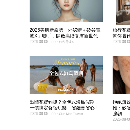
2026美肌新趨勢「外泌體＋矽谷電
旅行花
波X」聯手，開啟高階養膚新世代
幫你省
2026-08-08
2026-08-0
PR・矽谷電波X
出國花費難抓？全包式海島假期，
拒絕無
一價搞定食宿玩樂，省錢更省心！
推：矽谷
強韌
2026-08-08
PR・Club Med Taiwan
2026-08-0