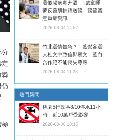
暑假腸病毒升溫！1歲童睡
夢反覆肌抽躍送醫 醫籲留
意重症警訊
2026-08-04 14:57
竹北選情告急？ 藍營參選
部分
人杜文中致信鄭麗文：藍白
合作絕不能喪失尊嚴
響定
2026-08-04 11:28
竹縣
醫仍
熱門新聞
門
桃園5行政區8/10停水11小
時 近10萬戶受影響
積極
2026-08-06 18:15