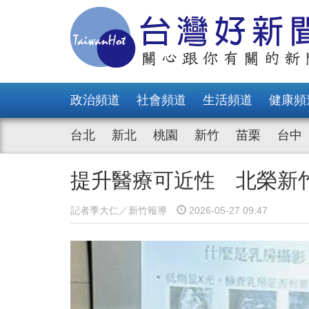
政治頻道
社會頻道
生活頻道
健康頻
台北
新北
桃園
新竹
苗栗
台中
提升醫療可近性 北榮新
記者季大仁／新竹報導
2026-05-27 09:47