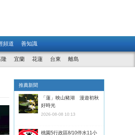
經頻道
善知識
基隆
宜蘭
花蓮
台東
離島
推薦新聞
「蓮」映山豬湖 漫遊初秋
好時光
2026-08-08 10:13
桃園5行政區8/10停水11小