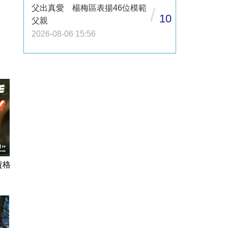
父出真愛 楊梅區表揚46位模範
/
10
父親
2026-08-06 15:56
資格