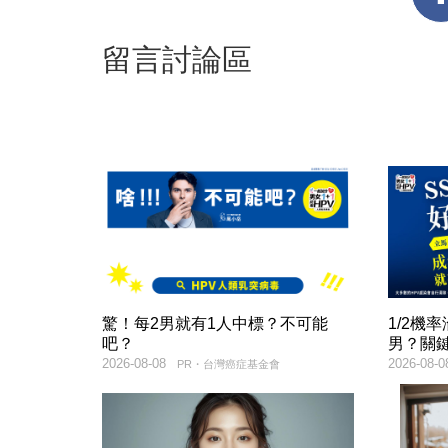
留言討論區
驚！每2男就有1人中標？不可能
1/2機
吧？
男？關
2026-08-08
2026-08-0
PR・台灣癌症基金會