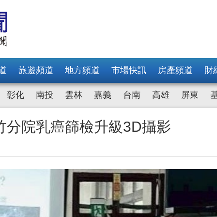
道
旅遊頻道
地方頻道
市場快訊
房產頻道
財
彰化
南投
雲林
嘉義
台南
高雄
屏東
竹分院乳癌篩檢升級3D攝影