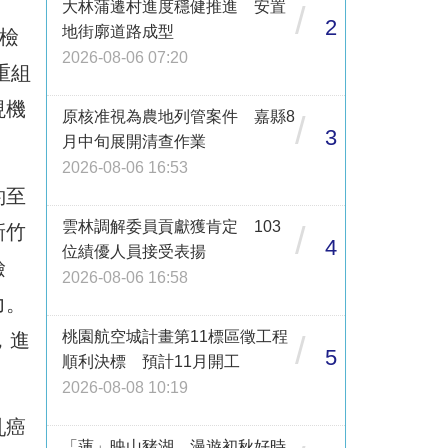
大林蒲遷村進度穩健推進 安置
/
2
地街廓道路成型
檢
2026-08-06 07:20
重組
現機
原核准視為農地列管案件 嘉縣8
/
3
月中旬展開清查作業
2026-08-06 16:53
約至
雲林調解委員貢獻獲肯定 103
/
新竹
4
位績優人員接受表揚
檢
2026-08-06 16:58
力。
桃園航空城計畫第11標區徵工程
，進
/
5
順利決標 預計11月開工
2026-08-08 10:19
乳癌
「蓮」映山豬湖 漫遊初秋好時