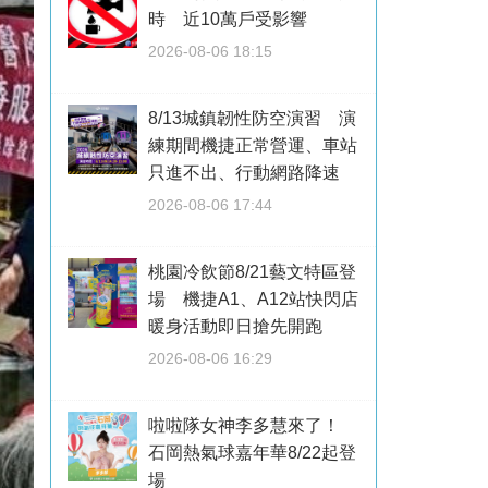
時 近10萬戶受影響
2026-08-06 18:15
8/13城鎮韌性防空演習 演
練期間機捷正常營運、車站
只進不出、行動網路降速
2026-08-06 17:44
桃園冷飲節8/21藝文特區登
場 機捷A1、A12站快閃店
暖身活動即日搶先開跑
2026-08-06 16:29
啦啦隊女神李多慧來了！
石岡熱氣球嘉年華8/22起登
場