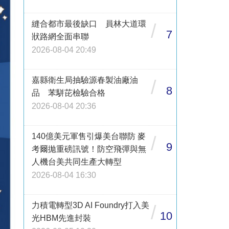
縫合都市最後缺口 員林大道環
/
7
狀路網全面串聯
2026-08-04 20:49
嘉縣衛生局抽驗源春製油廠油
/
8
品 苯駢芘檢驗合格
2026-08-04 20:36
140億美元軍售引爆美台聯防 麥
/
9
考爾拋重磅訊號！防空飛彈與無
人機台美共同生產大轉型
2026-08-04 16:30
力積電轉型3D AI Foundry打入美
/
10
光HBM先進封裝