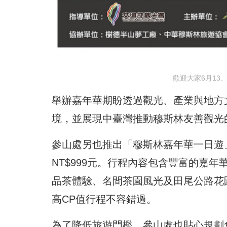
歡迎大家6月13
舉辦嘉年華期盼透過觀光、產業與地方
境，並展現中臺灣推動穆斯林友善觀光
參山處另也推出「穆斯林嘉年華一日遊」
NT$999元。行程內容包含豐富的嘉
品茶體驗、名間茶園風光及田尾公路花
高CP值行程不容錯過。
為了降低旅遊門檻，參山處也貼心規劃