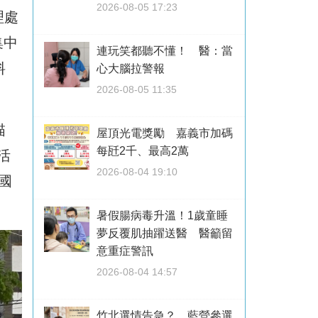
2026-08-05 17:23
理處
集中
連玩笑都聽不懂！ 醫：當
料
心大腦拉警報
2026-08-05 11:35
描
屋頂光電獎勵 嘉義市加碼
每瓩2千、最高2萬
活
2026-08-04 19:10
國
暑假腸病毒升溫！1歲童睡
夢反覆肌抽躍送醫 醫籲留
意重症警訊
2026-08-04 14:57
竹北選情告急？ 藍營參選