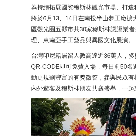
為持續拓展國際穆斯林觀光市場、打造
將於6月13、14日在南投半山夢工廠擴
區觀光圈五縣市共30家穆斯林認證業
理、東南亞手工藝品與異國文化展演。
台灣印尼籍居留人數高達近36萬人，
QR-CODE即可免費入場，每日前50
動更規劃豐富的有獎徵答，參與民眾有
內外遊客及穆斯林朋友共襄盛舉，一起