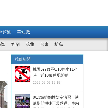
經頻道
善知識
基隆
宜蘭
花蓮
台東
離島
推薦新聞
桃園5行政區8/10停水11小
時 近10萬戶受影響
2026-08-06 18:15
8/13城鎮韌性防空演習 演
練期間機捷正常營運、車站