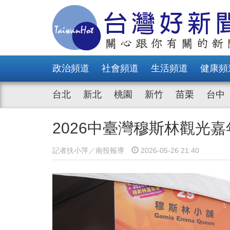
政治頻道
社會頻道
生活頻道
健康頻
台北
新北
桃園
新竹
苗栗
台中
2026中臺灣穆斯林觀光嘉年
記者扶小萍／南投報導
2026-05-26 21:40