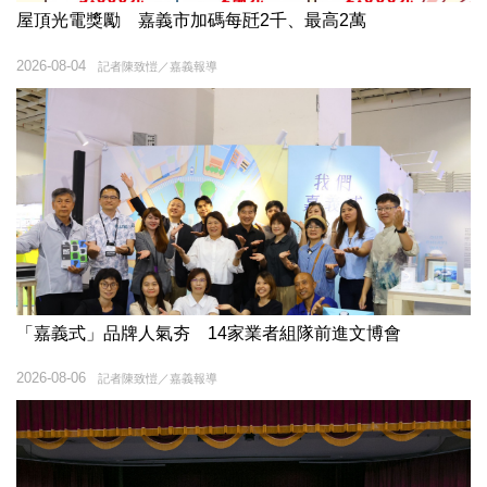
屋頂光電獎勵 嘉義市加碼每瓩2千、最高2萬
2026-08-04
記者陳致愷／嘉義報導
「嘉義式」品牌人氣夯 14家業者組隊前進文博會
2026-08-06
記者陳致愷／嘉義報導