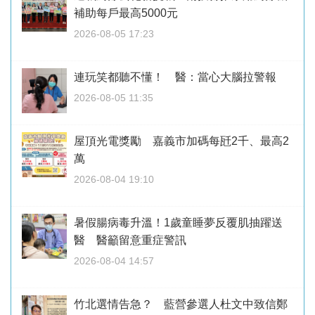
補助每戶最高5000元
2026-08-05 17:23
連玩笑都聽不懂！ 醫：當心大腦拉警報
2026-08-05 11:35
屋頂光電獎勵 嘉義市加碼每瓩2千、最高2
萬
2026-08-04 19:10
暑假腸病毒升溫！1歲童睡夢反覆肌抽躍送
醫 醫籲留意重症警訊
2026-08-04 14:57
竹北選情告急？ 藍營參選人杜文中致信鄭