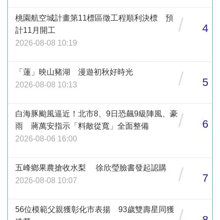
桃園航空城計畫第11標區徵工程順利決標 預
/
4
計11月開工
2026-08-08 10:19
「蓮」映山豬湖 漫遊初秋好時光
/
5
2026-08-08 10:13
白海豚颱風逼近！北市8、9日恐飆9級陣風、豪
/
6
雨 蔣萬安指示「料敵從寬」全面整備
2026-08-06 16:00
五峰鄉果農搶收水梨 徐欣瑩臉書發起認購
/
7
2026-08-08 10:07
56位模範父親獲彰化市表揚 93歲雙壽星同獲
/
8