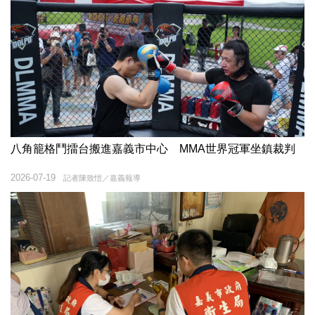
八角籠格鬥擂台搬進嘉義市中心 MMA世界冠軍坐鎮裁判
2026-07-19
記者陳致愷／嘉義報導