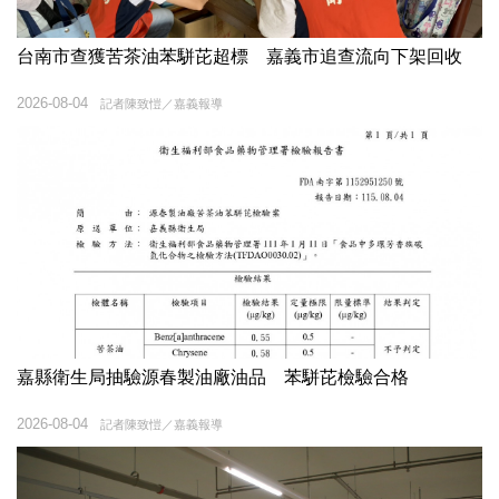
台南市查獲苦茶油苯駢芘超標 嘉義市追查流向下架回收
2026-08-04
記者陳致愷／嘉義報導
嘉縣衛生局抽驗源春製油廠油品 苯駢芘檢驗合格
2026-08-04
記者陳致愷／嘉義報導