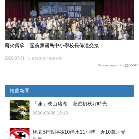
薪火傳承 嘉義縣國民中小學校長佈達交接
2026-07-31
記者陳致愷／嘉義報導
Recommended by
推薦新聞
「蓮」映山豬湖 漫遊初秋好時光
2026-08-08 10:13
桃園5行政區8/10停水11小時 近10萬戶受