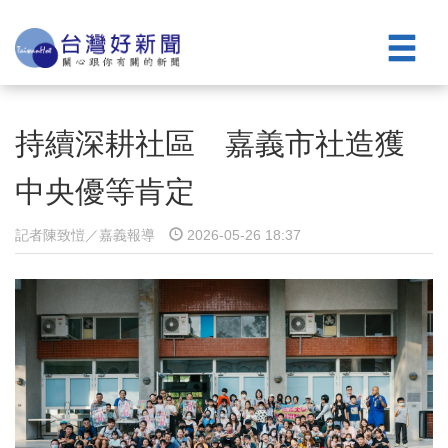
持續深耕社區 嘉義市社造獲
中央優等肯定
記者陳致愷／嘉義報導
2026-05-26 18:37