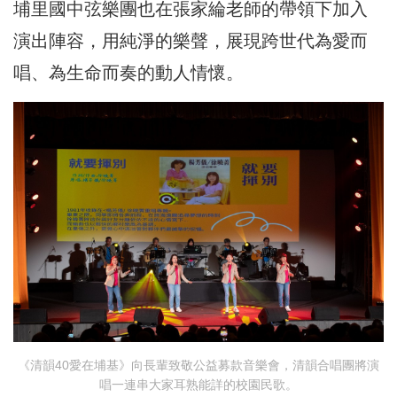
埔里國中弦樂團也在張家綸老師的帶領下加入
演出陣容，用純淨的樂聲，展現跨世代為愛而
唱、為生命而奏的動人情懷。
《清韻40愛在埔基》向長輩致敬公益募款音樂會，清韻合唱團將演
唱一連串大家耳熟能詳的校園民歌。