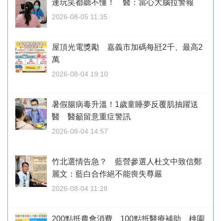
連玩笑都聽不懂！ 醫：當心大腦拉警報
2026-08-05 11:35
屋頂光電獎勵 嘉義市加碼每瓩2千、最高2
萬
2026-08-04 19:10
暑假腸病毒升溫！1歲童睡夢反覆肌抽躍送
醫 醫籲留意重症警訊
2026-08-04 14:57
竹北選情告急？ 藍營參選人杜文中致信鄭
麗文：藍白合作絕不能喪失尊嚴
2026-08-04 11:28
200點抵農會消費、100點抵醫療補助 桃園