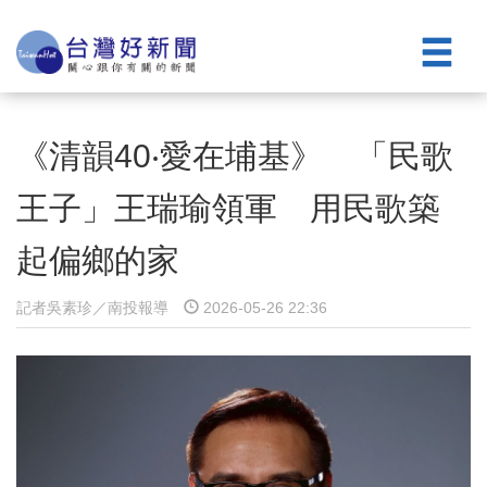
《清韻40‧愛在埔基》 「民歌
王子」王瑞瑜領軍 用民歌築
起偏鄉的家
記者吳素珍／南投報導
2026-05-26 22:36