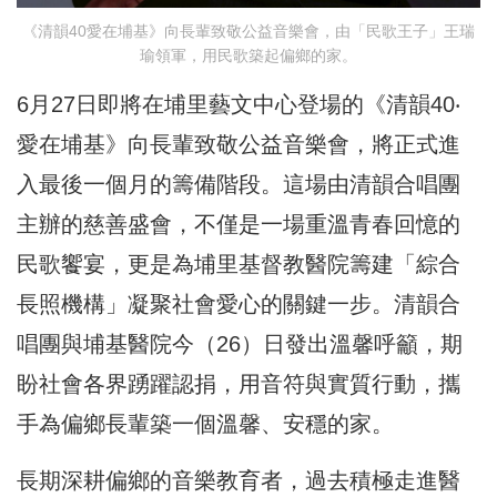
《清韻40愛在埔基》向長輩致敬公益音樂會，由「民歌王子」王瑞
瑜領軍，用民歌築起偏鄉的家。
6月27日即將在埔里藝文中心登場的《清韻40‧
愛在埔基》向長輩致敬公益音樂會，將正式進
入最後一個月的籌備階段。這場由清韻合唱團
主辦的慈善盛會，不僅是一場重溫青春回憶的
民歌饗宴，更是為埔里基督教醫院籌建「綜合
長照機構」凝聚社會愛心的關鍵一步。清韻合
唱團與埔基醫院今（26）日發出溫馨呼籲，期
盼社會各界踴躍認捐，用音符與實質行動，攜
手為偏鄉長輩築一個溫馨、安穩的家。
長期深耕偏鄉的音樂教育者，過去積極走進醫