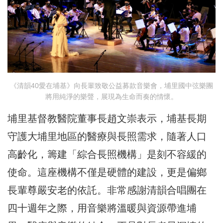
《清韻40愛在埔基》向長輩致敬公益募款音樂會，埔里國中弦樂團
將用純淨的樂聲，展現為生命而奏的情懷。
埔里基督教醫院董事長趙文崇表示，埔基長期
守護大埔里地區的醫療與長照需求，隨著人口
高齡化，籌建「綜合長照機構」是刻不容緩的
使命。這座機構不僅是硬體的建設，更是偏鄉
長輩尊嚴安老的依託。非常感謝清韻合唱團在
四十週年之際，用音樂將溫暖與資源帶進埔