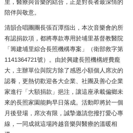
里，醫療與音樂的結合，正是對長者最深情的
陪伴與敬意。
清韻合唱團團長張百潭指出，本次音樂會的所
有認捐款項，都將專款專用於埔里基督教醫院
「籌建埔里綜合長照機構專案」（衛部救字第
1141364721號）。由於興建長照機構經費龐
大，主辦單位與院方除了感恩小額個人席次的
認養，更熱切歡迎各大企業、社團及善心企業
家進行「大額捐款」挹注，讓這座承載偏鄉未
來的長照家園能夠早日落成。活動即將於一個
月後登場，席次有限，誠摯邀請您撥打愛心專
線，一同成就這場跨越音樂與醫療的溫暖相