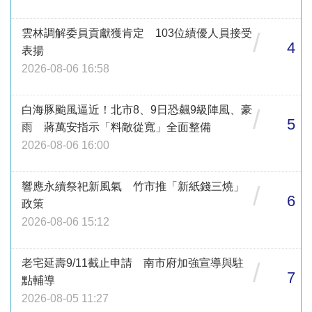
雲林調解委員貢獻獲肯定 103位績優人員接受
/
4
表揚
2026-08-06 16:58
白海豚颱風逼近！北市8、9日恐飆9級陣風、豪
/
5
雨 蔣萬安指示「料敵從寬」全面整備
2026-08-06 16:00
響應永續祭祀新風氣 竹市推「新紙錢三燒」
/
6
政策
2026-08-06 15:12
老宅延壽9/11截止申請 南市府加強宣導與駐
/
7
點輔導
2026-08-05 11:27