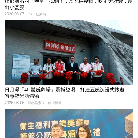
腹部脂肪的「剋星」找到了，常吃這幾物，吃走大肚囊，瘦
出小蠻腰
2026-08-07
PR・新素簡
日月潭「4D體感劇場」震撼登場 打造五感沉浸式旅遊
智慧觀光新體驗
2026-08-06
記者吳素珍／南投報導