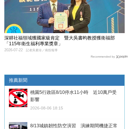
深耕社福領域獲國家級肯定 暨大吳書昀教授獲衛福部
「115年衛生福利專業獎章」
2026-07-22
記者吳素珍／南投報導
Recommended by
推薦新聞
桃園5行政區8/10停水11小時 近10萬戶受
影響
2026-08-06 18:15
8/13城鎮韌性防空演習 演練期間機捷正常