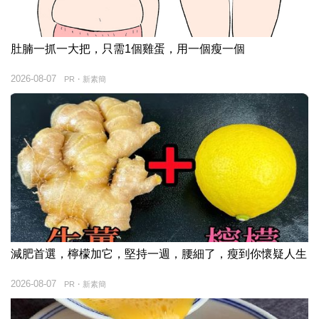
肚腩一抓一大把，只需1個雞蛋，用一個瘦一個
2026-08-07
PR・新素簡
減肥首選，檸檬加它，堅持一週，腰細了，瘦到你懷疑人生
2026-08-07
PR・新素簡