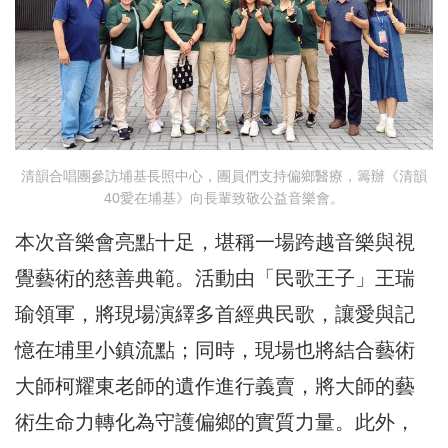
清韻合唱團參訪埔基長照中心，團員們支持偏鄉醫療，籌辦《清韻
40愛在埔基》向長輩致敬公益音樂會。
本次音樂會亮點十足，堪稱一場跨越音樂與視
覺藝術的慈善典範。活動由「民歌王子」王瑞
瑜領軍，將現場演繹多首經典民歌，讓愛與記
憶在埔里小鎮流點；同時，現場也將結合藝術
大師柯耀東老師的遺作進行義賣，將大師的藝
術生命力轉化為守護偏鄉的實質力量。此外，