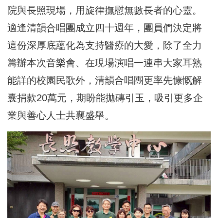
院與長照現場，用旋律撫慰無數長者的心靈。
適逢清韻合唱團成立四十週年，團員們決定將
這份深厚底蘊化為支持醫療的大愛，除了全力
籌辦本次音樂會、在現場演唱一連串大家耳熟
能詳的校園民歌外，清韻合唱團更率先慷慨解
囊捐款20萬元，期盼能拋磚引玉，吸引更多企
業與善心人士共襄盛舉。