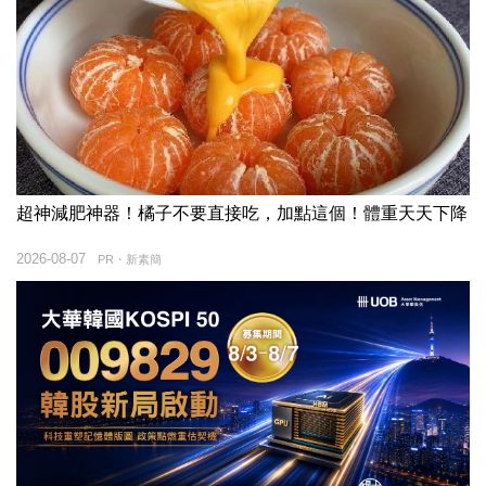
超神減肥神器！橘子不要直接吃，加點這個！體重天天下降
2026-08-07
PR・新素簡