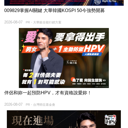
009829掌握AI關鍵 大華韓國KOSPI 50今強勢開募
2026-08-07
PR・大華銀全能行銷方案
伴侶和妳一起預防HPV，才有資格說愛妳！
2026-08-07
PR・台灣癌症基金會