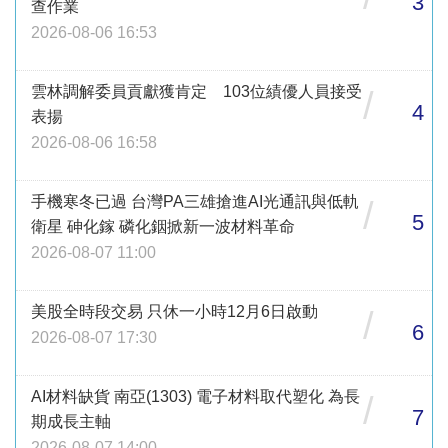
3
查作業
2026-08-06 16:53
雲林調解委員貢獻獲肯定 103位績優人員接受
/
4
表揚
2026-08-06 16:58
手機寒冬已過 台灣PA三雄搶進AI光通訊與低軌
/
5
衛星 砷化鎵 磷化銦掀新一波材料革命
2026-08-07 11:00
美股全時段交易 只休一小時12月6日啟動
/
6
2026-08-07 17:30
AI材料缺貨 南亞(1303) 電子材料取代塑化 為長
/
7
期成長主軸
2026-08-07 14:00