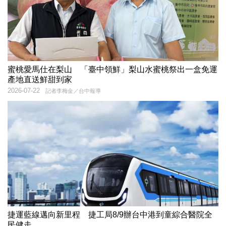
蜜桃愛馬仕在梨山 「臺中領鮮」梨山水蜜桃祭出一盒免運
產地直送鮮甜到家
2026-07-22
記者李梅金／台中報導
捷運藍線邁向新里程 捷工局8/9辦台中港到童綜合醫院全
民健走