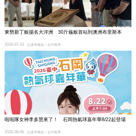
東勢新丁粄揚名大洋洲 30斤龜粄首站到澳洲布里斯本
2026-07-23
記者李梅金／台中報導
啦啦隊女神李多慧來了！ 石岡熱氣球嘉年華8/22起登場
2026-08-06
記者李梅金／台中報導