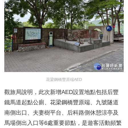
花梁鋼橋豐原端AED
觀旅局說明，此次新增AED設置地點包括后豐
鐵馬道起點公廁、花梁鋼橋豐原端、九號隧道
南側出口、夫妻樹平台、后科路側休憩涼亭及
馬場側出入口等6處重要節點，是遊客活動頻繁