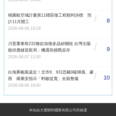
桃園航空城計畫第11標區徵工程順利決標 預
/
8
計11月開工
2026-08-08 10:19
川普重拳祭232條款加徵多晶矽關稅 台灣太陽
/
9
能供應鏈迎新局：機遇與挑戰並存
2026-08-07 12:00
白海豚颱風逼近！北市8、9日恐飆9級陣風、豪
/
10
雨 蔣萬安指示「料敵從寬」全面整備
2026-08-06 16:00
本站由大運聯和國際有限公司所維運