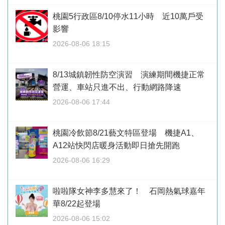
桃園5行政區8/10停水11小時 近10萬戶受
影響
2026-08-06 18:15
8/13城鎮韌性防空演習 演練期間機捷正常
營運、車站只進不出、行動網路降速
2026-08-06 17:44
桃園冷飲節8/21藝文特區登場 機捷A1、
A12站快閃店暖身活動即日搶先開跑
2026-08-06 16:29
啦啦隊女神李多慧來了！ 石岡熱氣球嘉年
華8/22起登場
2026-08-06 15:02