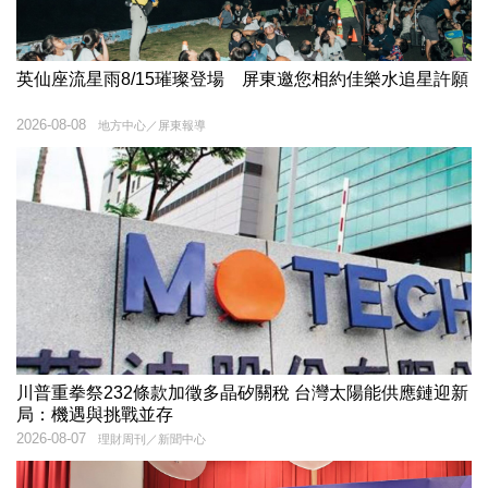
英仙座流星雨8/15璀璨登場 屏東邀您相約佳樂水追星許願
2026-08-08
地方中心／屏東報導
川普重拳祭232條款加徵多晶矽關稅 台灣太陽能供應鏈迎新
局：機遇與挑戰並存
2026-08-07
理財周刊／新聞中心