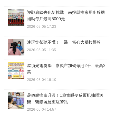
迎戰廚餘去化新挑戰 南投縣推家用廚餘機
補助每戶最高5000元
2026-08-05 17:23
連玩笑都聽不懂！ 醫：當心大腦拉警報
2026-08-05 11:35
屋頂光電獎勵 嘉義市加碼每瓩2千、最高2
萬
2026-08-04 19:10
暑假腸病毒升溫！1歲童睡夢反覆肌抽躍送
醫 醫籲留意重症警訊
2026-08-04 14:57