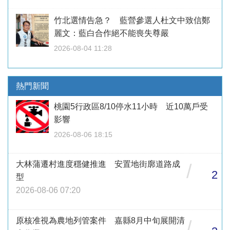
竹北選情告急？ 藍營參選人杜文中致信鄭
麗文：藍白合作絕不能喪失尊嚴
2026-08-04 11:28
熱門新聞
桃園5行政區8/10停水11小時 近10萬戶受
影響
2026-08-06 18:15
大林蒲遷村進度穩健推進 安置地街廓道路成
/
2
型
2026-08-06 07:20
原核准視為農地列管案件 嘉縣8月中旬展開清
/