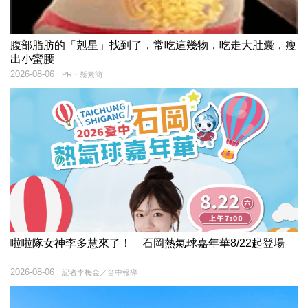
腹部脂肪的「剋星」找到了，常吃這幾物，吃走大肚囊，瘦
出小蠻腰
2026-08-06
PR・新素簡
啦啦隊女神李多慧來了！ 石岡熱氣球嘉年華8/22起登場
2026-08-06
記者李梅金／台中報導