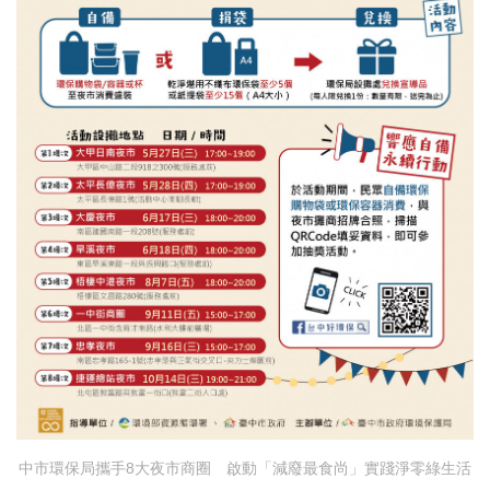
中市環保局攜手8大夜市商圈 啟動「減廢最食尚」實踐淨零綠生活