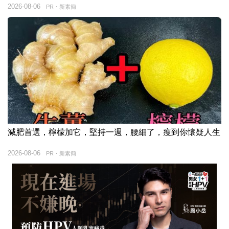
2026-08-06
PR・新素簡
減肥首選，檸檬加它，堅持一週，腰細了，瘦到你懷疑人生
2026-08-06
PR・新素簡