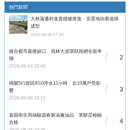
熱門新聞
大林蒲遷村進度穩健推進 安置地街廓道路
成型
2026-08-06 07:20
縫合都市最後缺口 員林大道環狀路網全面串
/
2
聯
2026-08-04 20:49
桃園5行政區8/10停水11小時 近10萬戶受影
/
3
響
2026-08-06 18:15
嘉縣衛生局抽驗源春製油廠油品 苯駢芘檢驗
/
4
合格
2026-08-04 20:36