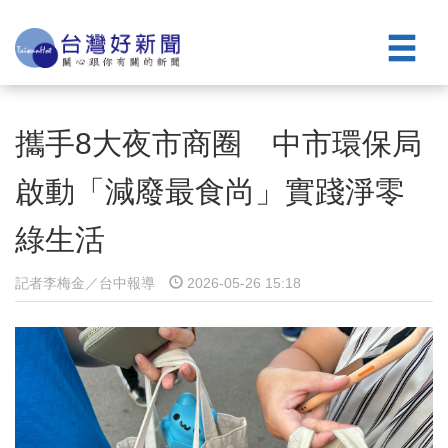
攜手8大夜市商圈 中市環保局
啟動「減廢最食尚」實踐淨零
綠生活
記者李梅金／台中報導
2026-05-26 15:18