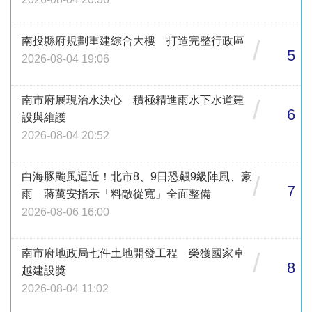
南投縣府規劃重建綜合大樓 打造完整行政區
/
5
2026-08-04 19:06
南市府展現治水決心 積極精進雨水下水道建
/
6
設與維護
2026-08-04 20:52
白海豚颱風逼近！北市8、9日恐飆9級陣風、豪
/
7
雨 蔣萬安指示「料敵從寬」全面整備
2026-08-06 16:00
南市府地政局七件土地開發工程 榮獲國家卓
/
8
越建設獎
2026-08-04 11:02