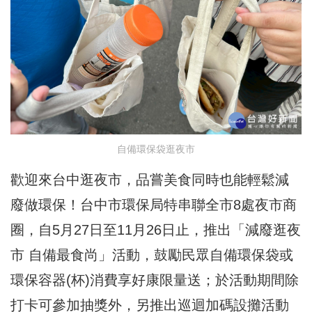
自備環保袋逛夜市
歡迎來台中逛夜市，品嘗美食同時也能輕鬆減
廢做環保！台中市環保局特串聯全市8處夜市商
圈，自5月27日至11月26日止，推出「減廢逛夜
市 自備最食尚」活動，鼓勵民眾自備環保袋或
環保容器(杯)消費享好康限量送；於活動期間除
打卡可參加抽獎外，另推出巡迴加碼設攤活動