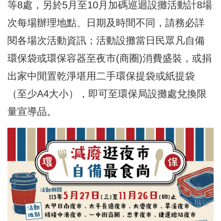
等8處，另於5月至10月加碼巡迴設攤活動計8場
次每場辦理地點、日期及時間不同，請務必詳
閱各場次活動資訊；活動設攤當日民眾凡自備
環保袋或環保容器至夜市(商圈)消費盛裝，或捐
出家中閒置乾淨堪用二手環保提袋或紙提袋
（至少A4大小），即可至環保局設攤處兌換限
量宣導品。