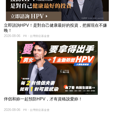
立即諮詢HPV！是對自己健康最好的投資，把握現在不嫌
晚！
2026-08-06
PR・台灣癌症基金會
伴侶和妳一起預防HPV，才有資格說愛妳！
2026-08-06
PR・台灣癌症基金會