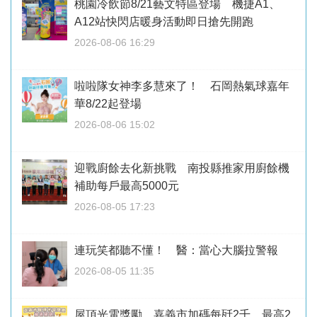
桃園冷飲節8/21藝文特區登場 機捷A1、
A12站快閃店暖身活動即日搶先開跑
2026-08-06 16:29
啦啦隊女神李多慧來了！ 石岡熱氣球嘉年
華8/22起登場
2026-08-06 15:02
迎戰廚餘去化新挑戰 南投縣推家用廚餘機
補助每戶最高5000元
2026-08-05 17:23
連玩笑都聽不懂！ 醫：當心大腦拉警報
2026-08-05 11:35
屋頂光電獎勵 嘉義市加碼每瓩2千、最高2