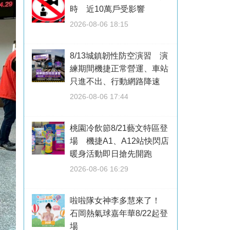
時 近10萬戶受影響
2026-08-06 18:15
8/13城鎮韌性防空演習 演
練期間機捷正常營運、車站
只進不出、行動網路降速
2026-08-06 17:44
桃園冷飲節8/21藝文特區登
場 機捷A1、A12站快閃店
暖身活動即日搶先開跑
2026-08-06 16:29
啦啦隊女神李多慧來了！
石岡熱氣球嘉年華8/22起登
場