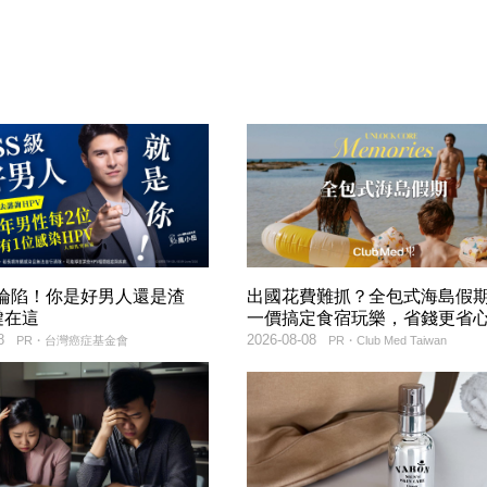
率淪陷！你是好男人還是渣
出國花費難抓？全包式海島假
鍵在這
一價搞定食宿玩樂，省錢更省
8
2026-08-08
PR・台灣癌症基金會
PR・Club Med Taiwan