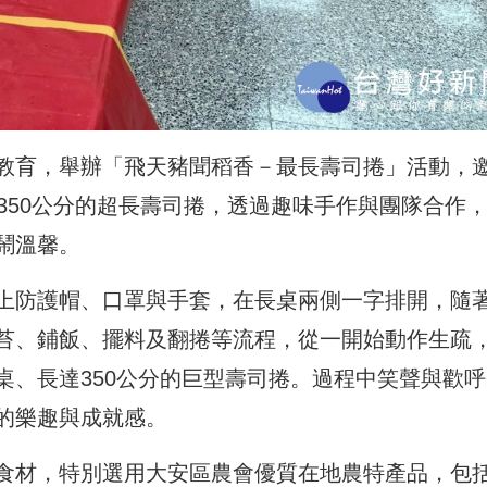
教育，舉辦「飛天豬聞稻香－最長壽司捲」活動，
350公分的超長壽司捲，透過趣味手作與團隊合作
鬧溫馨。
上防護帽、口罩與手套，在長桌兩側一字排開，隨
苔、鋪飯、擺料及翻捲等流程，從一開始動作生疏
桌、長達350公分的巨型壽司捲。過程中笑聲與歡呼
的樂趣與成就感。
食材，特別選用大安區農會優質在地農特產品，包