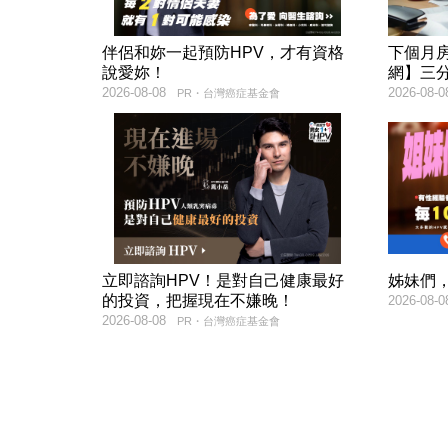
伴侶和妳一起預防HPV，才有資格
下個月
說愛妳！
網】三
2026-08-08
2026-08-0
PR・台灣癌症基金會
立即諮詢HPV！是對自己健康最好
姊妹們，
的投資，把握現在不嫌晚！
2026-08-0
2026-08-08
PR・台灣癌症基金會