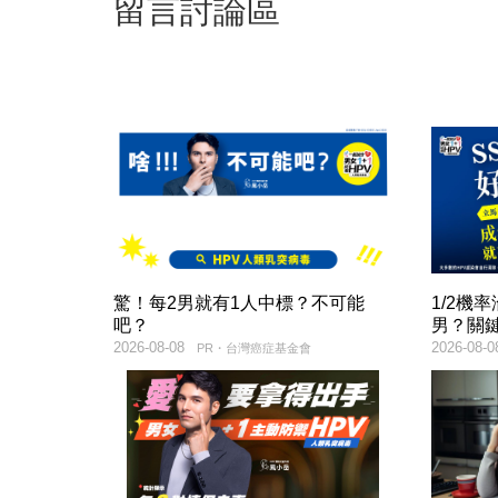
留言討論區
驚！每2男就有1人中標？不可能
1/2機
吧？
男？關
2026-08-08
2026-08-0
PR・台灣癌症基金會