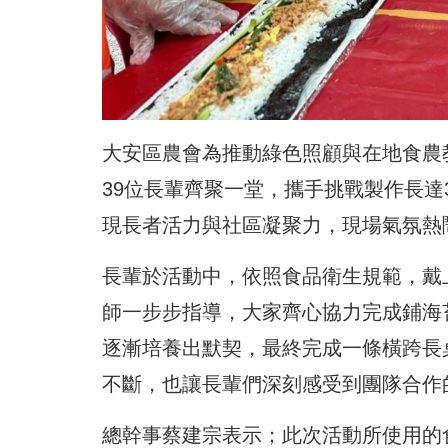
大安區農會為推動綠色照顧與在地食農
39位長輩齊聚一堂，攜手挑戰製作長達
現長者活力與社區凝聚力，現場氣氛熱
長輩於活動中，依照食品衛生規範，戴
師一步步指導，大家齊心協力完成鋪海
逐漸培養出默契，最終完成一條橫跨長
不斷，也讓長輩們深刻感受到團隊合作
總幹事蔡建宗表示；此次活動所使用的