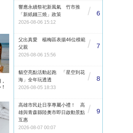
響應永續祭祀新風氣 竹市推
/
6
「新紙錢三燒」政策
2026-08-06 15:12
父出真愛 楊梅區表揚46位模範
/
7
父親
2026-08-06 15:56
貓空亮點活動起跑 「星空到花
/
8
海」全年玩透透
期，
心！
2026-08-05 18:33
高雄市民赴日享專屬小禮！ 高
/
9
雄與青森縣陸奧市即日啟動景點
互惠
2026-08-07 00:07