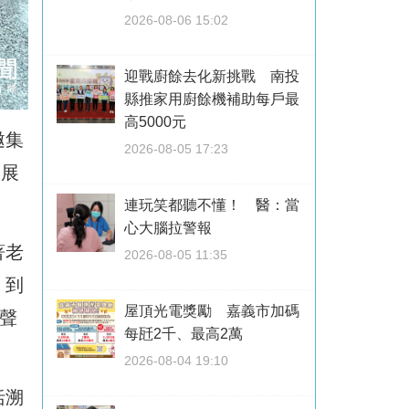
2026-08-06 15:02
迎戰廚餘去化新挑戰 南投
縣推家用廚餘機補助每戶最
高5000元
邀集
2026-08-05 17:23
，展
連玩笑都聽不懂！ 醫：當
心大腦拉警報
著老
2026-08-05 11:35
，到
屋頂光電獎勵 嘉義市加碼
聲
每瓩2千、最高2萬
2026-08-04 19:10
括溯