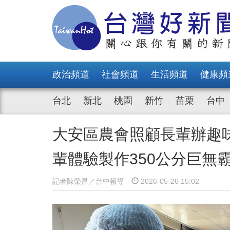
政治頻道
社會頻道
生活頻道
健康頻
台北
新北
桃園
新竹
苗栗
台中
大安區農會照顧長輩辦趣
輩體驗製作350公分巨無
記者陳榮昌／台中報導
2026-05-26 15:02