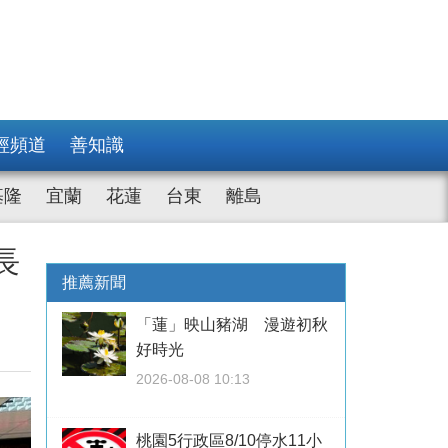
經頻道
善知識
基隆
宜蘭
花蓮
台東
離島
長
推薦新聞
「蓮」映山豬湖 漫遊初秋
好時光
2026-08-08 10:13
桃園5行政區8/10停水11小