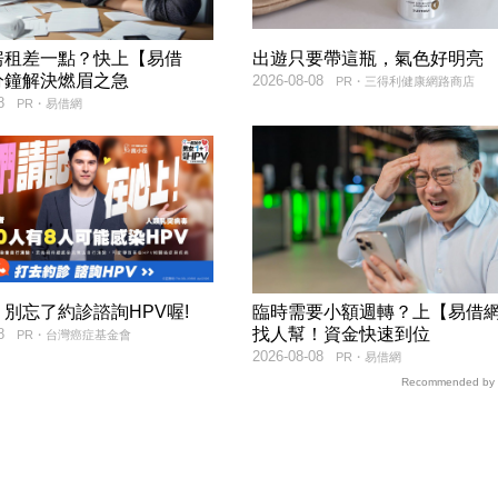
房租差一點？快上【易借
出遊只要帶這瓶，氣色好明亮
分鐘解決燃眉之急
2026-08-08
PR・三得利健康網路商店
8
PR・易借網
別忘了約診諮詢HPV喔!
臨時需要小額週轉？上【易借
找人幫！資金快速到位
8
PR・台灣癌症基金會
2026-08-08
PR・易借網
Recommended by