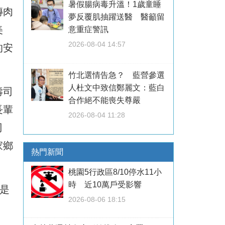
暑假腸病毒升溫！1歲童睡
磚肉
夢反覆肌抽躍送醫 醫籲留
美
意重症警訊
2026-08-04 14:57
的安
竹北選情告急？ 藍營參選
人杜文中致信鄭麗文：藍白
壽司
合作絕不能喪失尊嚴
長輩
2026-08-04 11:28
司
家鄉
熱門新聞
桃園5行政區8/10停水11小
時 近10萬戶受影響
是
2026-08-06 18:15