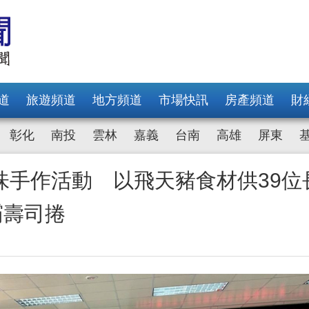
道
旅遊頻道
地方頻道
市場快訊
房產頻道
財
彰化
南投
雲林
嘉義
台南
高雄
屏東
味手作活動 以飛天豬食材供39位
霸壽司捲