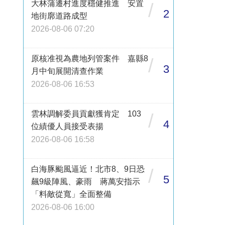
大林蒲遷村進度穩健推進 安置
/
2
地街廓道路成型
2026-08-06 07:20
原核准視為農地列管案件 嘉縣8
/
3
月中旬展開清查作業
2026-08-06 16:53
雲林調解委員貢獻獲肯定 103
/
4
位績優人員接受表揚
2026-08-06 16:58
白海豚颱風逼近！北市8、9日恐
/
5
飆9級陣風、豪雨 蔣萬安指示
「料敵從寬」全面整備
2026-08-06 16:00