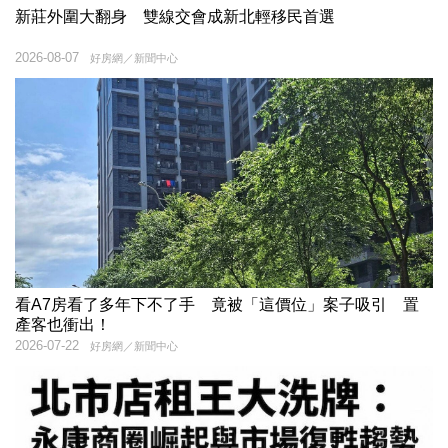
新莊外圍大翻身 雙線交會成新北輕移民首選
2026-08-07
好房網／新聞中心
看A7房看了多年下不了手 竟被「這價位」案子吸引 置
產客也衝出！
2026-07-22
好房網／新聞中心