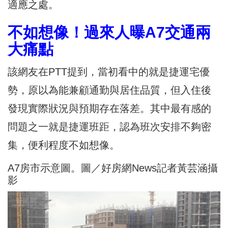
適應之處。
不如想像！過來人曝A7交通兩
大痛點
該網友在PTT提到，當初看中的就是捷運宅優
勢，原以為能兼顧通勤與居住品質，但入住後
發現實際狀況與預期存在落差。其中最有感的
問題之一就是捷運班距，認為班次安排不夠密
集，便利程度不如想像。
A7房市示意圖。圖／好房網News記者黃芸涵攝
影