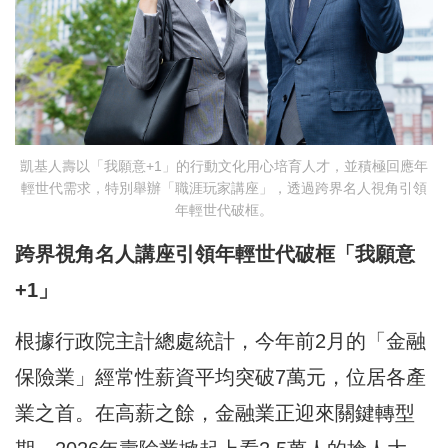
凱基人壽以「我願意+1」的行動文化用心培育人才，並積極回應年
輕世代需求，特別舉辦「職涯玩家講座」，透過跨界名人視角引領
年輕世代破框。
跨界視角名人講座引領年輕世代破框「我願意
+1」
根據行政院主計總處統計，今年前2月的「金融
保險業」經常性薪資平均突破7萬元，位居各產
業之首。在高薪之餘，金融業正迎來關鍵轉型