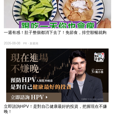
一週有感！肚子整個都消下去了！免節食，排空順暢就夠
2026-08-08
PR・新素簡
立即諮詢HPV！是對自己健康最好的投資，把握現在不嫌
晚！