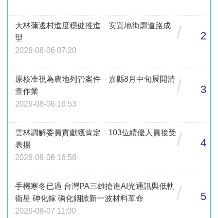
大林蒲遷村進度穩健推進 安置地街廓道路成
/
2
型
2026-08-06 07:20
原核准視為農地列管案件 嘉縣8月中旬展開清
/
3
查作業
2026-08-06 16:53
雲林調解委員貢獻獲肯定 103位績優人員接受
/
4
表揚
2026-08-06 16:58
手機寒冬已過 台灣PA三雄搶進AI光通訊與低軌
/
5
衛星 砷化鎵 磷化銦掀新一波材料革命
2026-08-07 11:00