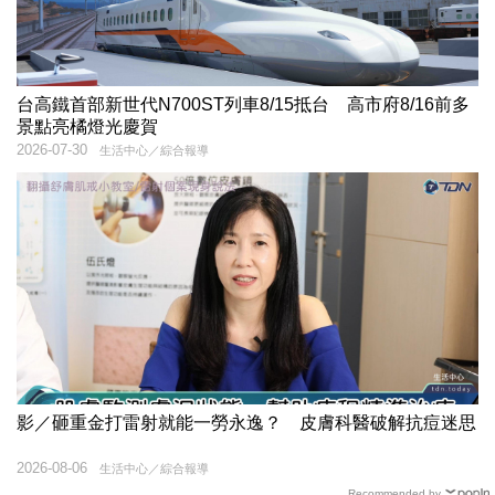
台高鐵首部新世代N700ST列車8/15抵台 高市府8/16前多
景點亮橘燈光慶賀
2026-07-30
生活中心／綜合報導
影／砸重金打雷射就能一勞永逸？ 皮膚科醫破解抗痘迷思
2026-08-06
生活中心／綜合報導
Recommended by