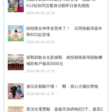
A12站快閃店暖身活動即日搶先開跑
2026-08-06 16:29
啦啦隊女神李多慧來了！ 石岡熱氣球嘉年
華8/22起登場
2026-08-06 15:02
迎戰廚餘去化新挑戰 南投縣推家用廚餘機
補助每戶最高5000元
2026-08-05 17:23
連玩笑都聽不懂！ 醫：當心大腦拉警報
2026-08-05 11:35
屋頂光電獎勵 嘉義市加碼每瓩2千、最高2