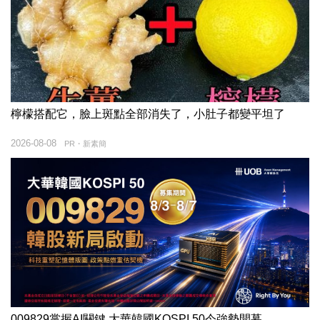
檸檬搭配它，臉上斑點全部消失了，小肚子都變平坦了
2026-08-08
PR・新素簡
009829掌握AI關鍵 大華韓國KOSPI 50今強勢開募