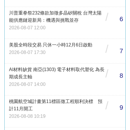
川普重拳祭232條款加徵多晶矽關稅 台灣太陽
/
6
能供應鏈迎新局：機遇與挑戰並存
2026-08-07 12:00
美股全時段交易 只休一小時12月6日啟動
/
7
2026-08-07 17:30
AI材料缺貨 南亞(1303) 電子材料取代塑化 為長
/
8
期成長主軸
2026-08-07 14:00
桃園航空城計畫第11標區徵工程順利決標 預
/
9
計11月開工
2026-08-08 10:19